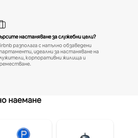
ърсите настаняване за служебни цели?
irbnb разполага с напълно обзаведени
партаменти, идеални за настаняване на
лужители, корпоративни жилища и
реместване.
но наемане