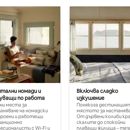
итални номади и
Включва сладко
уващи по работа
изкушение
ни места за
Понякога дестинацият
аняване на номадски
мястото за настанява
роени и работещи
От дървени колиби кр
анционно
скалите до спокойни
есионалисти с Wi-Fi и
плаващи жилища – тез