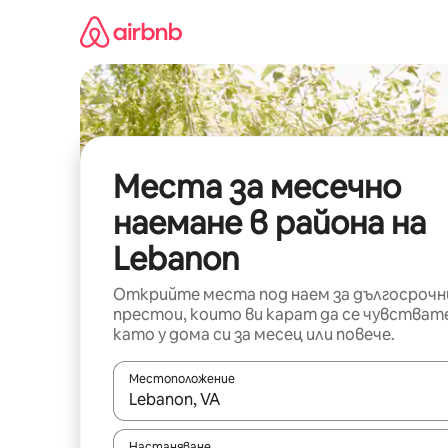
Пропускане
към
съдържанието
Места за месечно
наемане в района на
Lebanon
Открийте места под наем за дългосрочн
престои, които ви карат да се чувстват
като у дома си за месец или повече.
Местоположение
Когато резултатите се покажат, използвайт
Настаняване