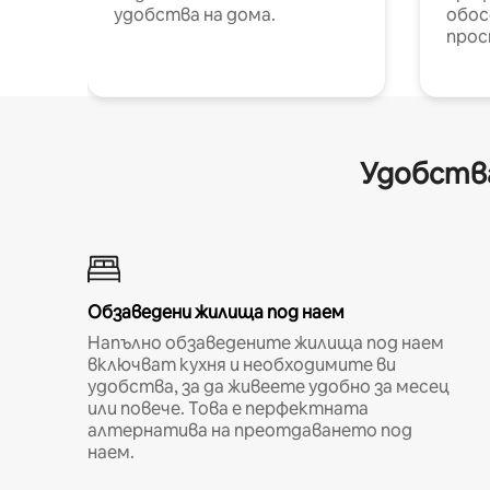
удобства на дома.
обос
прос
Удобства
Обзаведени жилища под наем
Напълно обзаведените жилища под наем
включват кухня и необходимите ви
удобства, за да живеете удобно за месец
или повече. Това е перфектната
алтернатива на преотдаването под
наем.