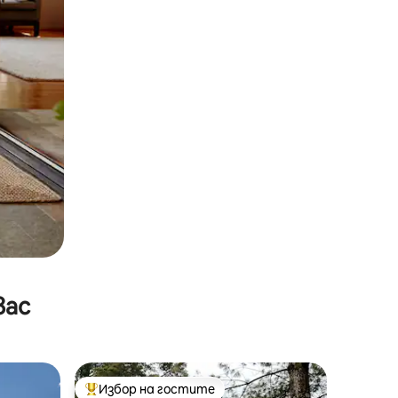
вас
Избор на гостите
тите
Най-популярен избор на гостите