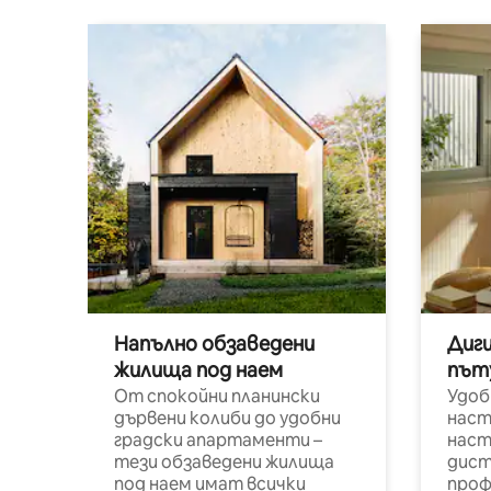
Напълно обзаведени
Диг
жилища под наем
път
От спокойни планински
Удоб
дървени колиби до удобни
наст
градски апартаменти –
наст
тези обзаведени жилища
дист
под наем имат всички
проф