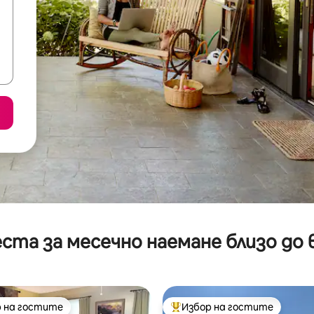
ста за месечно наемане близо до 
 на гостите
Избор на гостите
улярен избор на гостите
Най-популярен избор на гос