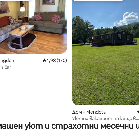
т 5, 157 отзива
ingdon
Средна оценка: 4,98 от 5, 170 отзива
4,98 (170)
s Ear
Дом – Mendota
Уютна ваканционна къща в
ашен уют и страхотни месечни 
пустошта