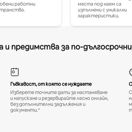
обени работни
места под наем са
транства.
изпълнени с уникални
характеристики.
 и предимства за по-дългосрочн
Гъвкавост, от която се нуждаете
О
Изберете точните дати за настаняване
С
и напускане и резервирайте лесно онлайн,
н
без допълнителни задължения и
м
документи.*
т