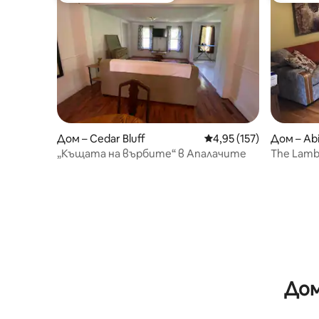
Дом – Cedar Bluff
Средна оценка: 4,95 о
4,95 (157)
Дом – Ab
„Къщата на върбите“ в Апалачите
The Lamb'
Дом