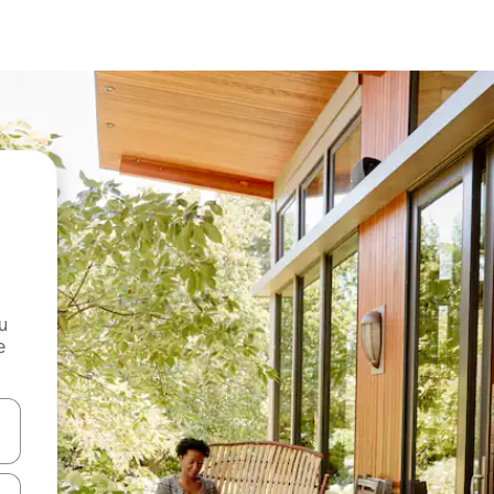
и
е
е клавишите със стрелки нагоре и надолу или навигирайте с д