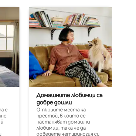
Домашните любимци са
добре дошли
а е
Открийте места за
не.
престой, в които се
ай
настаняват домашни
любимци, така че да
и
доведете четириногия си