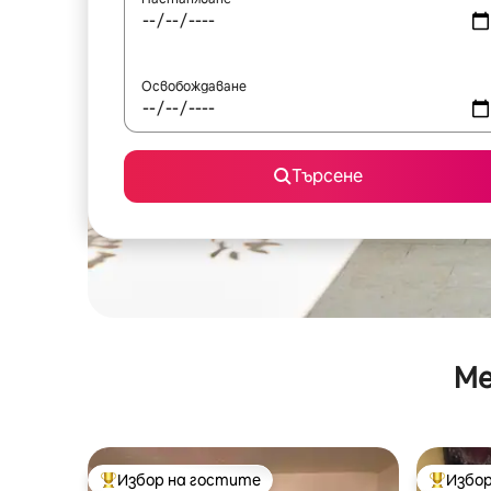
Освобождаване
Търсене
Ме
Избор на гостите
Избор
Най-популярен избор на гостите
Най-поп