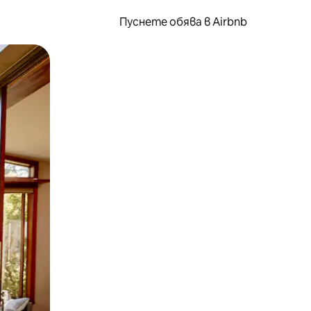
Пуснете обява в Airbnb
окосване или плъзгане.