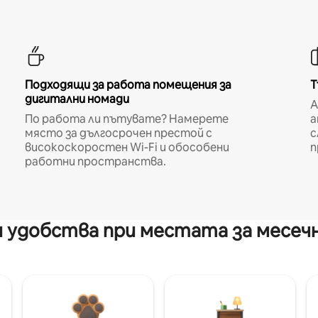
Подходящи за работа помещения за
Т
дигитални номади
A
По работа ли пътувате? Намерете
а
място за дългосрочен престой с
с
високоскоростен Wi-Fi и обособени
п
работни пространства.
 удобства при местата за месеч