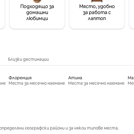
Подходящо за
Място, удобно
домашни
за работа с
любимци
лаптоп
Близки дестинации
Флоренция
Атина
Ма
ане
Места за месечно наемане
Места за месечно наемане
Ме
определени географски райони и за някои типове места.