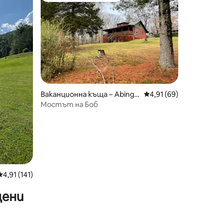
Ваканционна къща – Abingd
Средна оценка: 4,91
4,91 (69)
on
Мостът на Боб
Средна оценка: 4,91 от 5, 141 отзива
4,91 (141)
цени