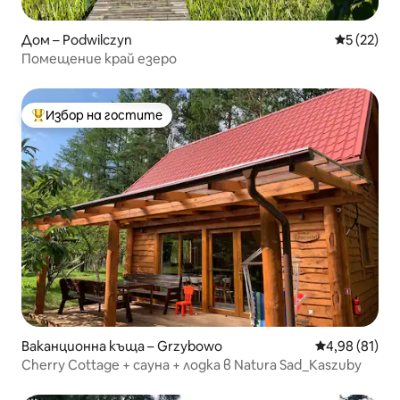
Дом – Podwilczyn
Средна оц
5 (22)
Помещение край езеро
Избор на гостите
Най-популярен избор на гостите
Ваканционна къща – Grzybowo
Средна оценк
4,98 (81)
Cherry Cottage + сауна + лодка в Natura Sad_Kaszuby