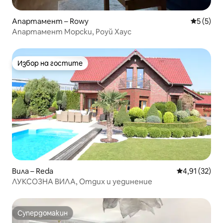
Апартамент – Rowy
Средна о
5 (5)
Апартамент Морски, Роуй Хаус
Избор на гостите
Избор на гостите
Вила – Reda
Средна оценк
4,91 (32)
ЛУКСОЗНА ВИЛА, Отдих и уединение
Супердомакин
Супердомакин