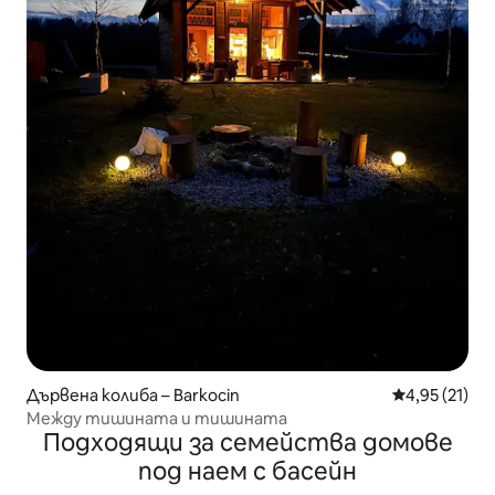
Дървена колиба – Barkocin
Средна оценк
4,95 (21)
Между тишината и тишината
Подходящи за семейства домове
под наем с басейн