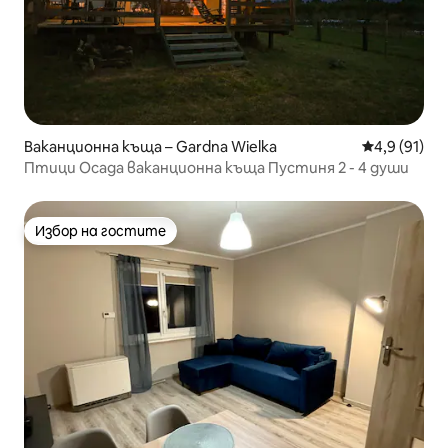
Ваканционна къща – Gardna Wielka
Средна оцен
4,9 (91)
Птици Осада ваканционна къща Пустиня 2 - 4 души
Избор на гостите
Избор на гостите