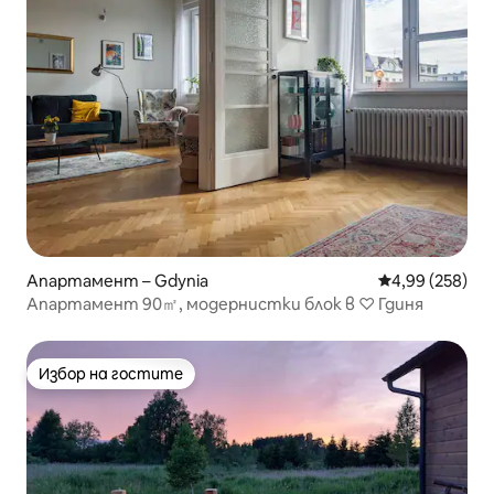
Апартамент – Gdynia
Средна оценка
4,99 (258)
Апартамент 90㎡, модернистки блок в ♡ Гдиня
Избор на гостите
Избор на гостите