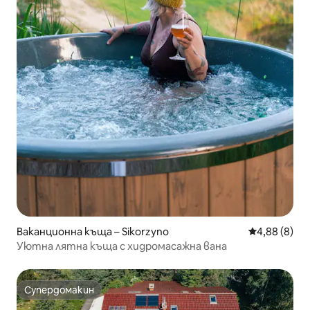
Ваканционна къща – Sikorzyno
Средна оцен
4,88 (8)
Уютна лятна къща с хидромасажна вана
Супердомакин
Супердомакин