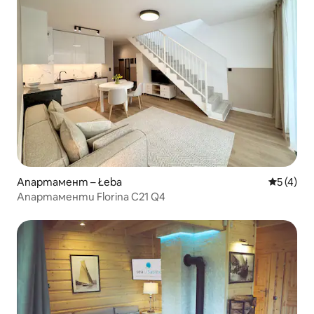
Апартамент – Łeba
Средна о
5 (4)
Апартаменти Florina C21 Q4