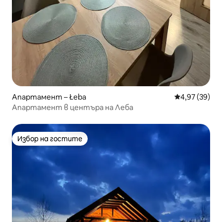
Апартамент – Łeba
Средна оценк
4,97 (39)
Апартамент в центъра на Леба
Избор на гостите
Избор на гостите