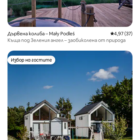
Дървена колиба – Mały Podleś
Средна оценк
4,97 (37)
Къща под Зеления ангел – заобиколена от природа
Избор на гостите
Избор на гостите