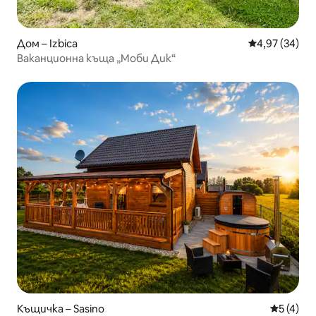
Дом – Izbica
Средна оценк
4,97 (34)
Ваканционна къща „Моби Дик“
Къщичка – Sasino
Средна о
5 (4)