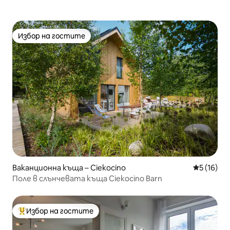
Избор на гостите
Избор на гостите
Ваканционна къща – Ciekocino
Средна оц
5 (16)
Поле в слънчевата къща Ciekocino Barn
Избор на гостите
Най-популярен избор на гостите