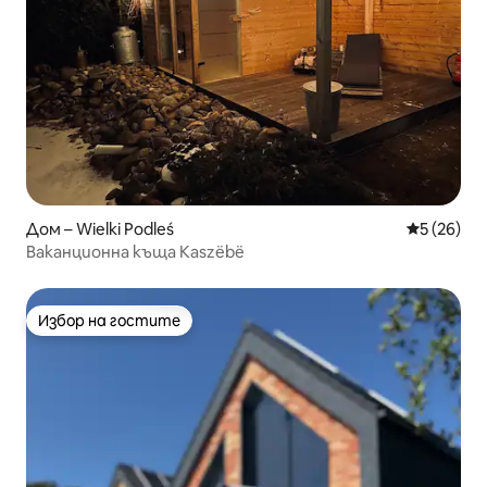
Дом – Wielki Podleś
Средна оц
5 (26)
Ваканционна къща Kaszëbë
Избор на гостите
Избор на гостите