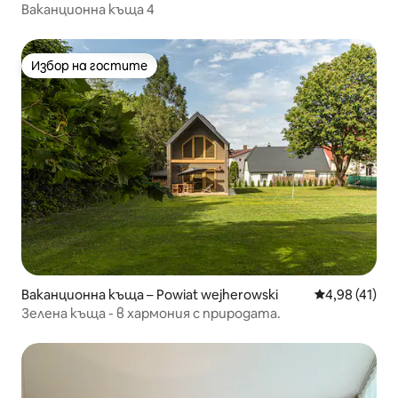
Ваканционна къща 4
Избор на гостите
Избор на гостите
Ваканционна къща – Powiat wejherowski
Средна оценк
4,98 (41)
Зелена къща - в хармония с природата.