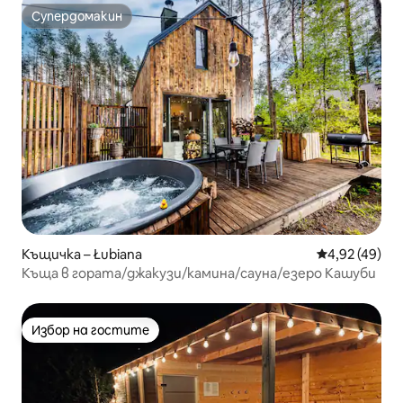
Супердомакин
Супердомакин
Къщичка – Łubiana
Средна оценк
4,92 (49)
Къща в гората/джакузи/камина/сауна/езеро Кашуби
Избор на гостите
Избор на гостите