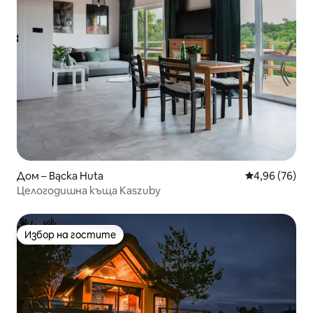
Дом – Bącka Huta
Средна оценк
4,96 (76)
Целогодишна къща Kaszuby
Избор на гостите
Избор на гостите