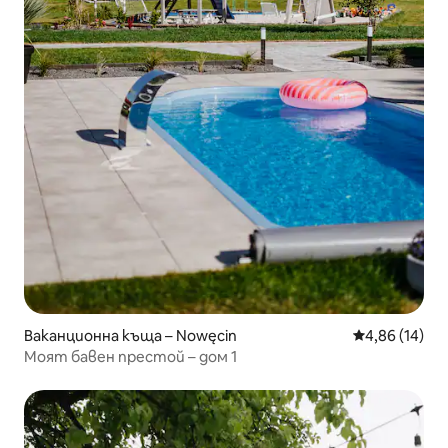
Ваканционна къща – Nowęcin
Средна оценк
4,86 (14)
Моят бавен престой – дом 1