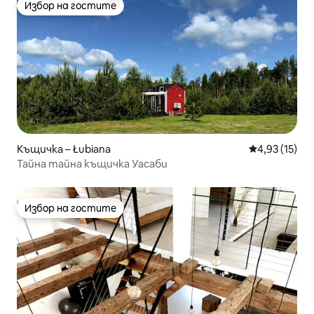
Избор на гостите
Избор на гостите
Къщичка – Łubiana
Средна оценк
4,93 (15)
Тайна тайна къщичка Уасаби
Избор на гостите
Избор на гостите