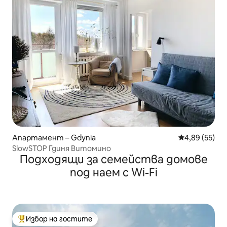
Апартамент – Gdynia
Средна оценк
4,89 (55)
SlowSTOP Гдиня Витомино
Подходящи за семейства домове
под наем с Wi-Fi
Избор на гостите
Най-популярен избор на гостите