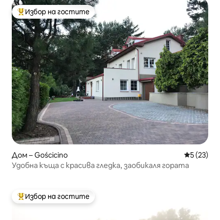
Избор на гостите
Най-популярен избор на гостите
Дом – Gościcino
Средна оц
5 (23)
Удобна къща с красива гледка, заобикаля гората
Избор на гостите
Най-популярен избор на гостите