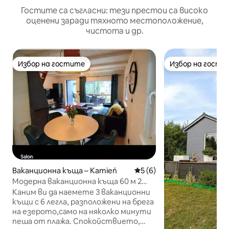
Гостите са съгласни: тези престои са високо
оценени заради тяхното местоположение,
чистота и др.
Избор на гостите
Избор на гости
Избор на гостите
Избор на гости
Ваканционна къща – Kamień
Средна оценка: 5 от 5, 6
5 (6)
Модерна ваканционна къща 60 м 2
Стоун
Каним ви да наемете 3 ваканционни
къщи с 6 легла, разположени на брега
на езерото,само на няколко минути
пеша от плажа. Спокойствието,