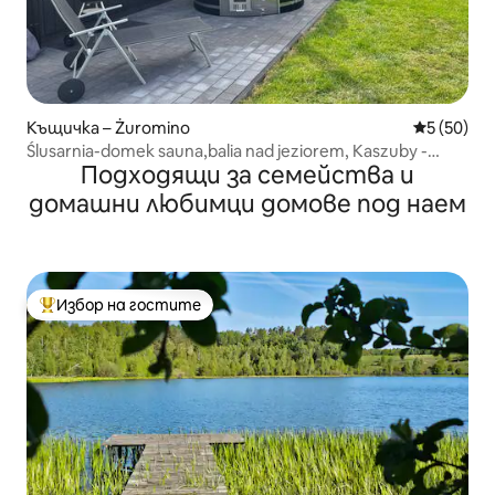
Къщичка – Żuromino
Средна оц
5 (50)
Ślusarnia-domek sauna,balia nad jeziorem, Kaszuby -
Подходящи за семейства и
Ковачница-сауна, къща, баля над езерото, Кашубия
домашни любимци домове под наем
Избор на гостите
Най-популярен избор на гостите