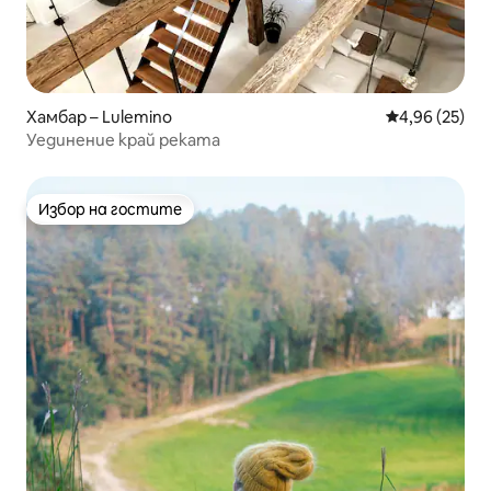
Хамбар – Lulemino
Средна оценк
4,96 (25)
Уединение край реката
Избор на гостите
Избор на гостите