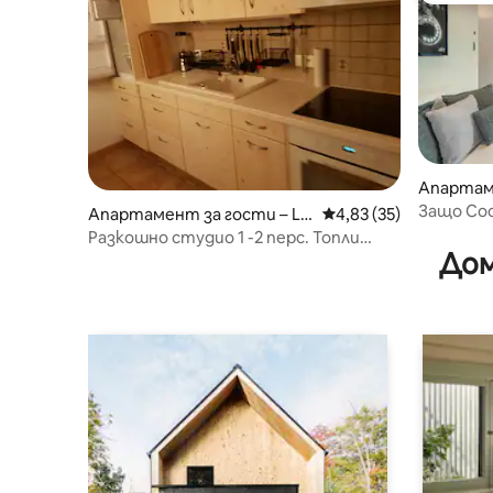
Апартаме
Защо Co
Апартамент за гости – Le
Средна оценка: 4,83 
4,83 (35)
Chenit
Разкошно студио 1 -2 перс. Топли
Дом
настройки