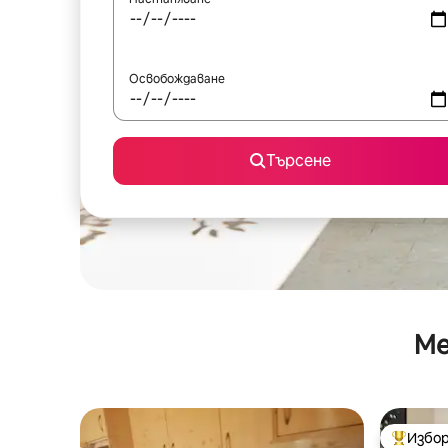
Освобождаване
Търсене
Ме
Избор
Най-поп