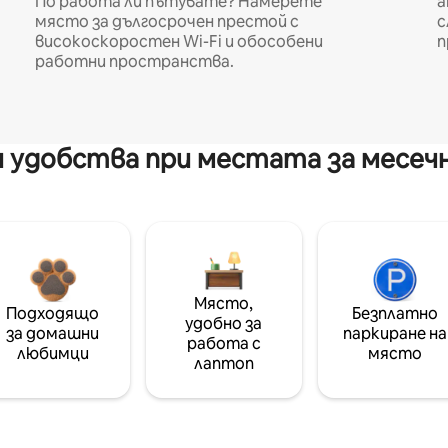
По работа ли пътувате? Намерете
а
място за дългосрочен престой с
с
високоскоростен Wi-Fi и обособени
п
работни пространства.
 удобства при местата за месеч
Място,
Подходящо
Безплатно
удобно за
за домашни
паркиране на
работа с
любимци
място
лаптоп