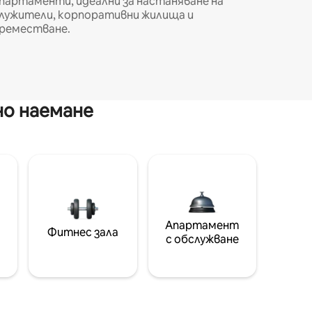
партаменти, идеални за настаняване на
лужители, корпоративни жилища и
реместване.
но наемане
Апартамент
Фитнес зала
с обслужване