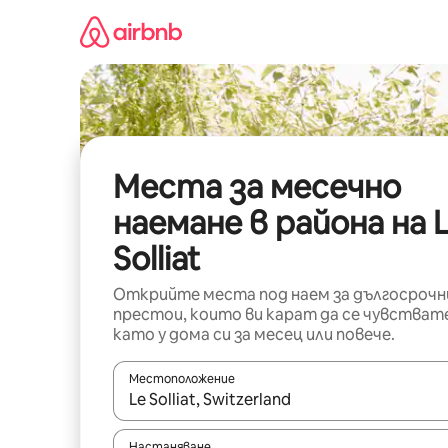
Пропускане
към
съдържанието
Места за месечно
наемане в района на 
Solliat
Открийте места под наем за дългосрочн
престои, които ви карат да се чувстват
като у дома си за месец или повече.
Местоположение
Когато резултатите се покажат, използвайт
Настаняване