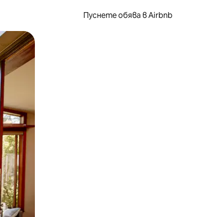
Пуснете обява в Airbnb
окосване или плъзгане.