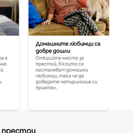
Домашните любимци са
добре дошли
а е
Открийте места за
не.
престой, в които се
ай
настаняват домашни
любимци, така че да
и
доведете четириногия си
приятел.
и престои