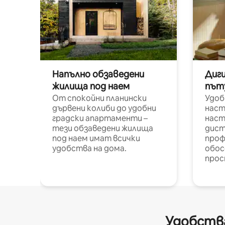
Напълно обзаведени
Диг
жилища под наем
път
От спокойни планински
Удоб
дървени колиби до удобни
наст
градски апартаменти –
наст
тези обзаведени жилища
дист
под наем имат всички
проф
удобства на дома.
обос
прос
Удобства