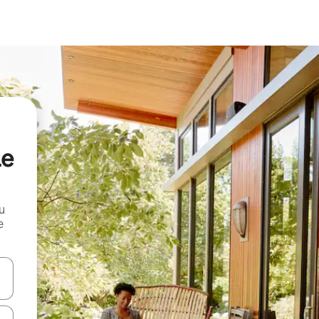
Le
и
е
е клавишите със стрелки нагоре и надолу или навигирайте с д