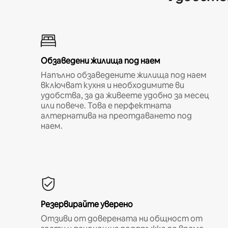
Обзаведени жилища под наем
Напълно обзаведените жилища под наем
включват кухня и необходимите ви
удобства, за да живеете удобно за месец
или повече. Това е перфектната
алтернатива на преотдаването под
наем.
Резервирайте уверено
Отзиви от доверената ни общност от