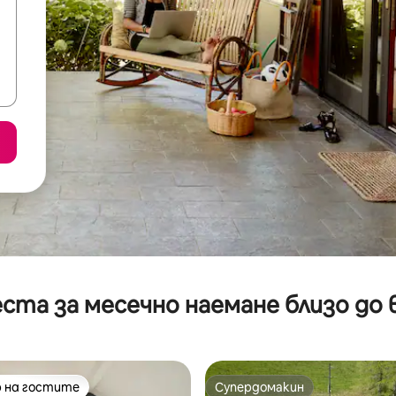
ста за месечно наемане близо до 
 на гостите
Супердомакин
улярен избор на гостите
Супердомакин