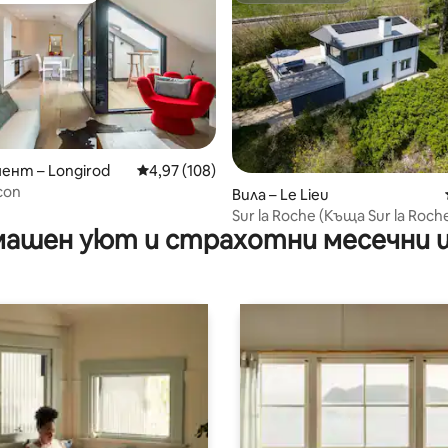
нт – Longirod
Средна оценка: 4,97 от 5, 108 отзива
4,97 (108)
con
от 5, 35 отзива
Вила – Le Lieu
Sur la Roche (Къща Sur la Roch
ашен уют и страхотни месечни 