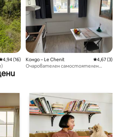
Средна оценка: 4,94 от 5, 16 отзива
4,94 (16)
Кондо – Le Chenit
Средна оценка: 4,6
4,67 (3)
e)
Очарователен самостоятелен
цени
апартамент с градина