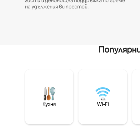
гости и денонощна поддръжка по време
на удължения ви престой.
Популярни
Кухня
Wi-Fi