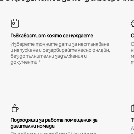
Гъвкавост, от която се нуждаете
О
Изберете точните дати за настаняване
С
и напускане и резервирайте лесно онлайн,
н
без допълнителни задължения и
м
документи.*
т
Подходящи за работа помещения за
Т
дигитални номади
A