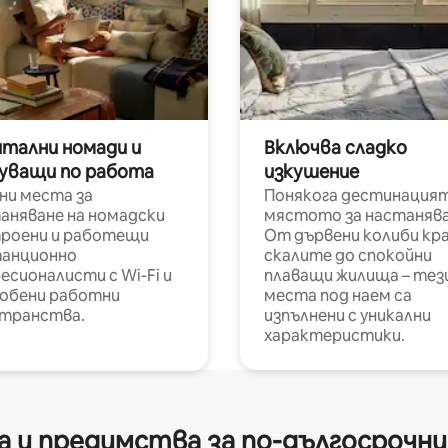
итални номади и
Включва сладко
уващи по работа
изкушение
ни места за
Понякога дестинацият
аняване на номадски
мястото за настанява
роени и работещи
От дървени колиби кр
анционно
скалите до спокойни
есионалисти с Wi-Fi и
плаващи жилища – тез
обени работни
места под наем са
транства.
изпълнени с уникални
характеристики.
 и предимства за по-дългосрочн