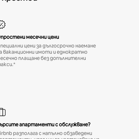
простени месечни цени
пециални цени за дългосрочно наемане
а ваканционни имоти и еднократно
есечно плащане без допълнителни
акси.*
ърсите апартаменти с обслужване?
irbnb разполага с напълно обзаведени