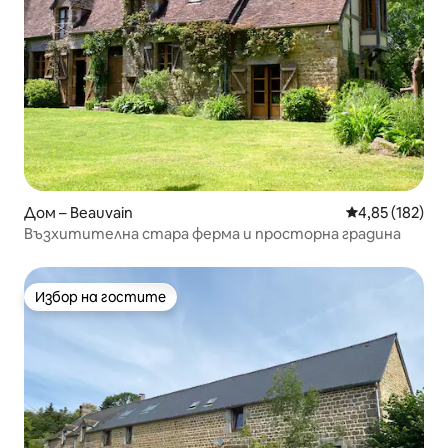
Дом – Beauvain
Средна оценка
4,85 (182)
Възхитителна стара ферма и просторна градина
Избор на гостите
Избор на гостите