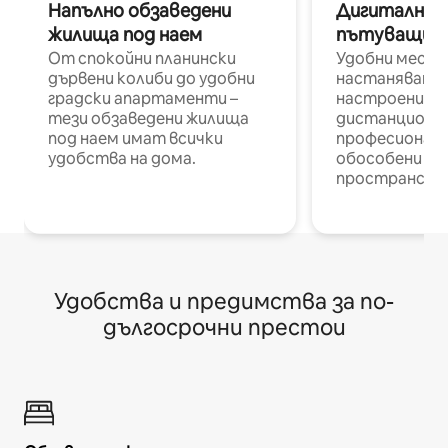
Напълно обзаведени
Дигитални н
жилища под наем
пътуващи п
От спокойни планински
Удобни места
дървени колиби до удобни
настаняване 
градски апартаменти –
настроени и
тези обзаведени жилища
дистанционн
под наем имат всички
професионалис
удобства на дома.
обособени р
пространств
Удобства и предимства за по-
дългосрочни престои