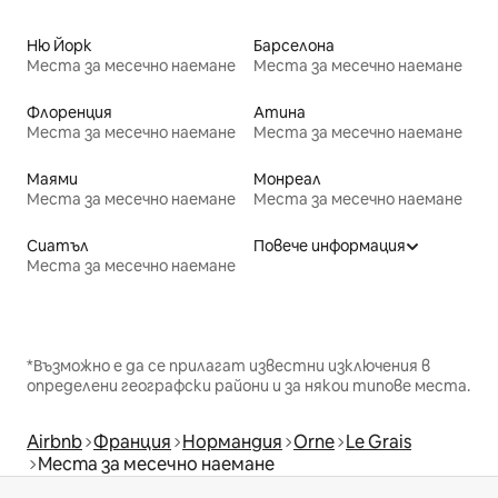
Ню Йорк
Барселона
Места за месечно наемане
Места за месечно наемане
Флоренция
Атина
Места за месечно наемане
Места за месечно наемане
Маями
Монреал
Места за месечно наемане
Места за месечно наемане
Сиатъл
Повече информация
Места за месечно наемане
*Възможно е да се прилагат известни изключения в
определени географски райони и за някои типове места.
Airbnb
Франция
Нормандия
Orne
Le Grais
Места за месечно наемане