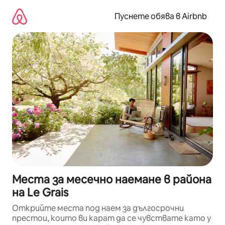
Пропускане
към
Пуснете обява в Airbnb
съдържанието
Места за месечно наемане в района
на Le Grais
Открийте места под наем за дългосрочни
престои, които ви карат да се чувствате като у