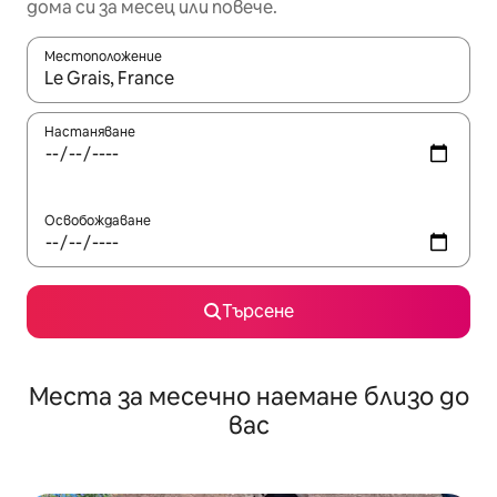
дома си за месец или повече.
Местоположение
Когато резултатите се покажат, използвайте клавишите 
Настаняване
Освобождаване
Търсене
Места за месечно наемане близо до
вас