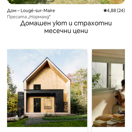
Дом – Lougé-sur-Maire
Средна оценк
4,88 (24)
Пресата „Норманд“
Домашен уют и страхотни
месечни цени