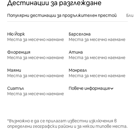
Дестинации за разглеждане
Популярни дестинации за продължителен престой
Бли
Ню Йорк
Барселона
Места за месечно наемане
Места за месечно наемане
Флоренция
Атина
Места за месечно наемане
Места за месечно наемане
Маями
Монреал
Места за месечно наемане
Места за месечно наемане
Сиатъл
Повече информация
Места за месечно наемане
*Възможно е да се прилагат известни изключения в
определени географски райони и за някои типове места.