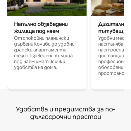
Напълно обзаведени
Дигитални н
жилища под наем
пътуващи п
От спокойни планински
Удобни места
дървени колиби до удобни
настаняване 
градски апартаменти –
настроени и
тези обзаведени жилища
дистанционн
под наем имат всички
професионалис
удобства на дома.
обособени р
пространств
Удобства и предимства за по-
дългосрочни престои