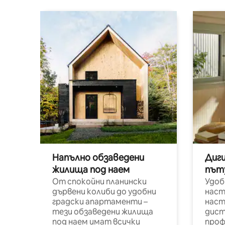
Напълно обзаведени
Диг
жилища под наем
път
От спокойни планински
Удоб
дървени колиби до удобни
наст
градски апартаменти –
наст
тези обзаведени жилища
дист
под наем имат всички
проф