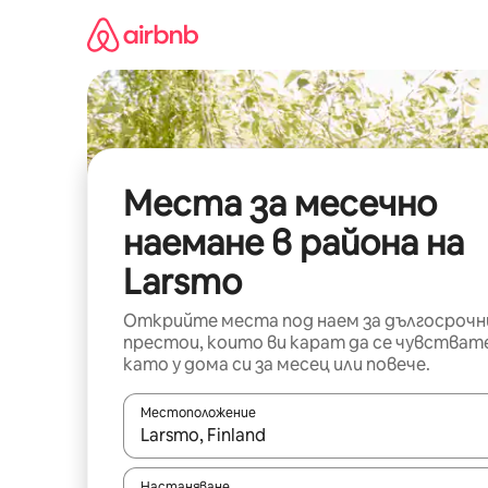
Пропускане
към
съдържанието
Места за месечно
наемане в района на
Larsmo
Открийте места под наем за дългосрочн
престои, които ви карат да се чувстват
като у дома си за месец или повече.
Местоположение
Когато резултатите се покажат, използвайт
Настаняване