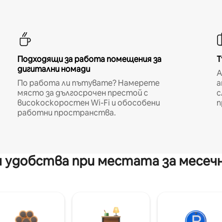
Подходящи за работа помещения за
Т
дигитални номади
A
По работа ли пътувате? Намерете
а
място за дългосрочен престой с
с
високоскоростен Wi-Fi и обособени
п
работни пространства.
 удобства при местата за месеч