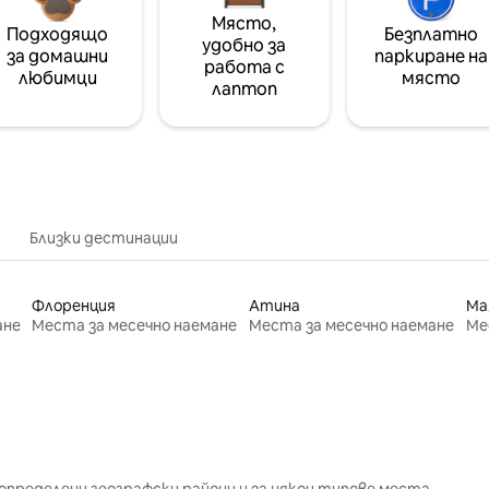
Място,
Подходящо
Безплатно
удобно за
за домашни
паркиране на
работа с
любимци
място
лаптоп
Близки дестинации
Флоренция
Атина
Ма
ане
Места за месечно наемане
Места за месечно наемане
Ме
определени географски райони и за някои типове места.