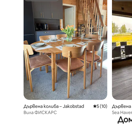
Дървена колиба – Jakobstad
Средна оценка: 5 
5 (10)
Дървена 
Вила ФИСКАРС
Sea Haven
Дом