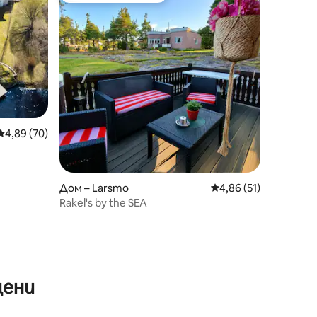
Средна оценка: 4,89 от 5, 70 отзива
4,89 (70)
Дом – Larsmo
Средна оценка: 4,86
4,86 (51)
Rakel's by the SEA
цени