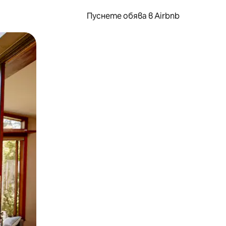
Пуснете обява в Airbnb
окосване или плъзгане.