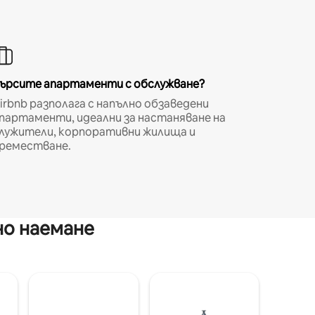
ърсите апартаменти с обслужване?
irbnb разполага с напълно обзаведени
партаменти, идеални за настаняване на
лужители, корпоративни жилища и
реместване.
но наемане