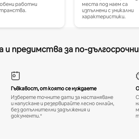
обени работни
места под наем са
транства.
изпълнени с уникални
характеристики.
 и предимства за по-дългосрочн
Гъвкавост, от която се нуждаете
О
Изберете точните дати за настаняване
С
и напускане и резервирайте лесно онлайн,
н
без допълнителни задължения и
м
документи.*
т