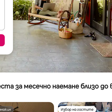
ста за месечно наемане близо до 
омакин
Избор на гостите
омакин
Избор на гостите