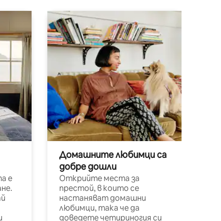
Домашните любимци са
добре дошли
а е
Открийте места за
не.
престой, в които се
ай
настаняват домашни
любимци, така че да
и
доведете четириногия си