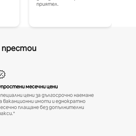
приятел.
и престои
простени месечни цени
пециални цени за дългосрочно наемане
а ваканционни имоти и еднократно
есечно плащане без допълнителни
акси.*