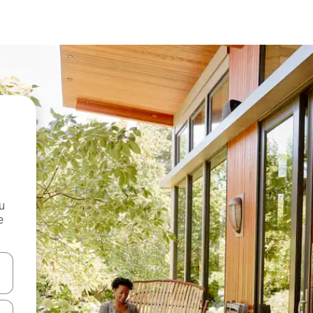
и
е
е клавишите със стрелки нагоре и надолу или навигирайте с д