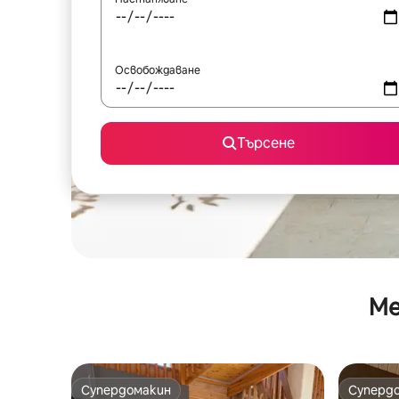
Освобождаване
Търсене
Ме
Супердомакин
Суперд
Супердомакин
Суперд