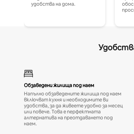
удобства на дома.
обос
прос
Удобства
Обзаведени жилища под наем
Напълно обзаведените жилища под наем
включват кухня и необходимите ви
удобства, за да живеете удобно за месец
или повече. Това е перфектната
алтернатива на преотдаването под
наем.