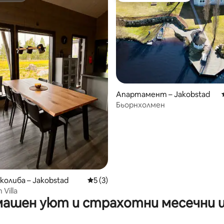
Апартамент – Jakobstad
Бьорнхолмен
от 5, 10 отзива
колиба – Jakobstad
Средна оценка: 5 от 5, 3 отзива
5 (3)
 Villa
ашен уют и страхотни месечни 