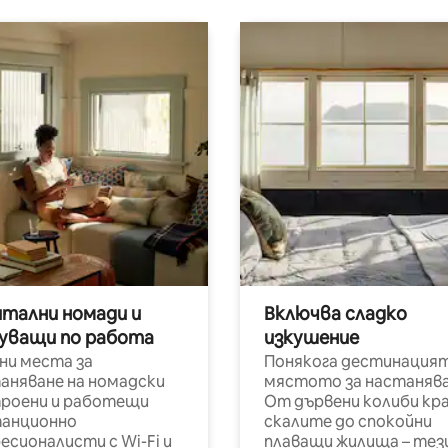
итални номади и
Включва сладко
уващи по работа
изкушение
ни места за
Понякога дестинацият
аняване на номадски
мястото за настанява
роени и работещи
От дървени колиби кр
анционно
скалите до спокойни
есионалисти с Wi-Fi и
плаващи жилища – тез