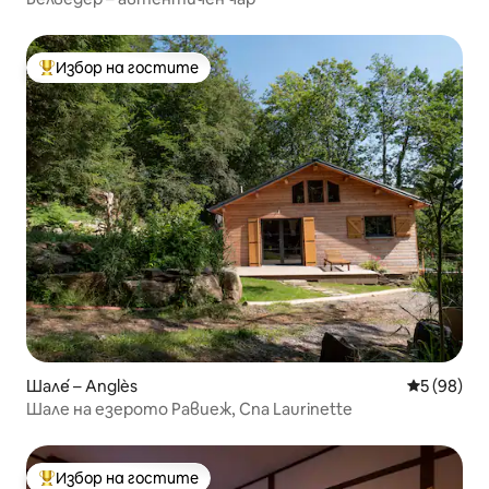
Избор на гостите
Най-популярен избор на гостите
Шале́ – Anglès
Средна оц
5 (98)
Шале на езерото Равиеж, Спа Laurinette
Избор на гостите
Най-популярен избор на гостите