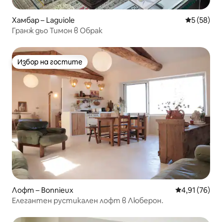
Хамбар – Laguiole
Средна оц
5 (58)
Гранж дьо Тимон в Обрак
Избор на гостите
Избор на гостите
Лофт – Bonnieux
Средна оценк
4,91 (76)
Елегантен рустикален лофт в Люберон.