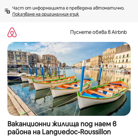
Пропускане
Част от информацията е преведена автоматично. 
към
Показване на оригиналния език
съдържанието
Пуснете обява в Airbnb
Ваканционни жилища под наем в
района на Languedoc-Roussillon