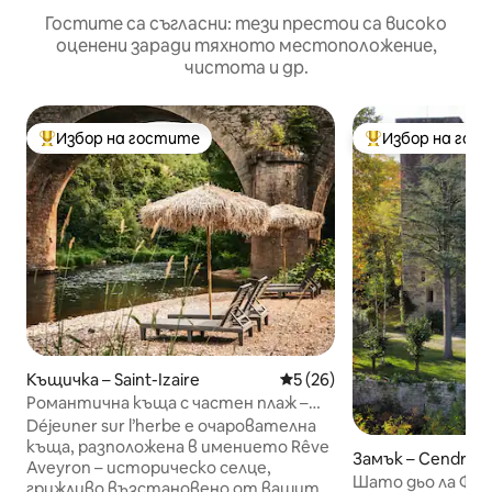
Гостите са съгласни: тези престои са високо
оценени заради тяхното местоположение,
чистота и др.
Избор на гостите
Избор на гос
Най-популярен избор на гостите
Най-популярен 
Къщичка – Saint-Izaire
Средна оценка: 5 от 5, 26
5 (26)
Романтична къща с частен плаж –
Rêve Aveyron
Déjeuner sur l’herbe е очарователна
къща, разположена в имението Rêve
Замък – Cendras
Aveyron – историческо селце,
Шато дьо ла Фар. Апартаментът 
грижливо възстановено от вашите