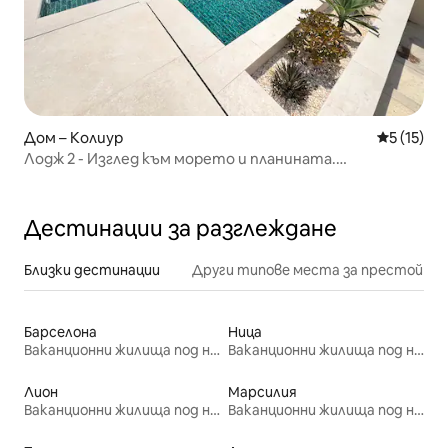
Дом – Колиур
Средна оц
5 (15)
Лодж 2 - Изглед към морето и планината.
Самостоятелен басейн
Дестинации за разглеждане
Близки дестинации
Други типове места за престой
Барселона
Ница
Ваканционни жилища под наем
Ваканционни жилища под наем
Лион
Марсилия
Ваканционни жилища под наем
Ваканционни жилища под наем