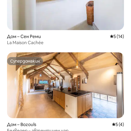
Дом – Сен Реми
Средна оц
5 (14)
La Maison Cachée
Супердомакин
Супердомакин
Дом – Bozouls
Средна о
5 (4)
Белведер – автентичен чар