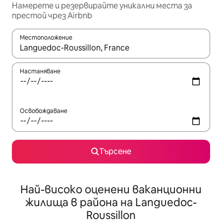
Намерете и резервирайте уникални места за
престой чрез Airbnb
Местоположение
Когато резултатите се покажат, използвайте клавишите 
Настаняване
Освобождаване
Търсене
Най-високо оценени ваканционни
жилища в района на Languedoc-
Roussillon