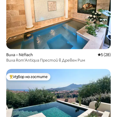
Вила – Néfiach
Средна оц
5 (28)
Вила Rom'Antiqua Престой в Древен Рим
Избор на гостите
Най-популярен избор на гостите