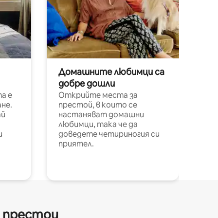
Домашните любимци са
добре дошли
а е
Открийте места за
не.
престой, в които се
ай
настаняват домашни
любимци, така че да
и
доведете четириногия си
приятел.
и престои