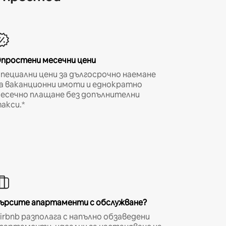
простени месечни цени
пециални цени за дългосрочно наемане
а ваканционни имоти и еднократно
есечно плащане без допълнителни
акси.*
ърсите апартаменти с обслужване?
irbnb разполага с напълно обзаведени