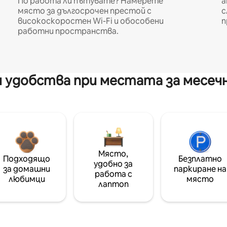
По работа ли пътувате? Намерете
а
място за дългосрочен престой с
с
високоскоростен Wi-Fi и обособени
п
работни пространства.
 удобства при местата за месеч
Място,
Подходящо
Безплатно
удобно за
за домашни
паркиране на
работа с
любимци
място
лаптоп