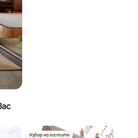
вас
Избор на гостите
тите
Избор на гостите