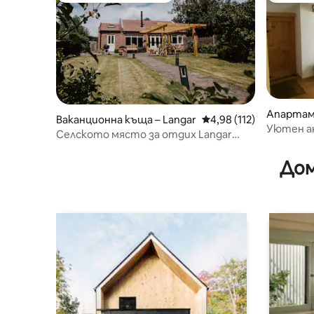
Апартам
Ваканционна къща – Langar
Средна оценка: 4,98 о
4,98 (112)
Harby
Уютен ан
Селското място за отдих Langar
може да настани 4 души – перла в
долината Белвоар
Дом