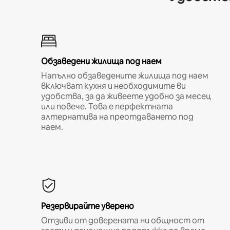
Обзаведени жилища под наем
Напълно обзаведените жилища под наем
включват кухня и необходимите ви
удобства, за да живеете удобно за месец
или повече. Това е перфектната
алтернатива на преотдаването под
наем.
Резервирайте уверено
Отзиви от доверената ни общност от