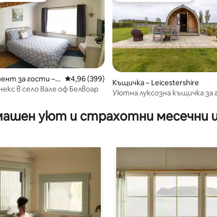
ент за гости –
Средна оценка: 4,96 от 5, 399 отзива
4,96 (399)
т 5, 112 отзива
Къщичка – Leicestershire
екс в село Вале оф Белвоар
Уютна луксозна къщичка за 
„Розина“.
ашен уют и страхотни месечни 