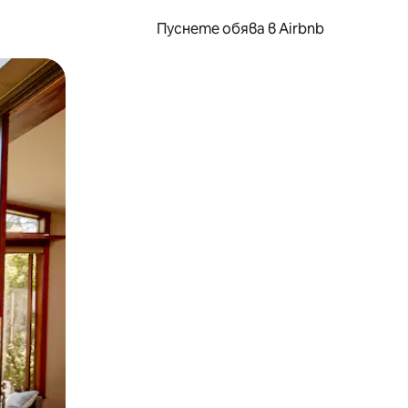
Пуснете обява в Airbnb
окосване или плъзгане.