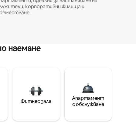
партаменти, идеални за настаняване на
лужители, корпоративни жилища и
реместване.
но наемане
Апартамент
Фитнес зала
с обслужване