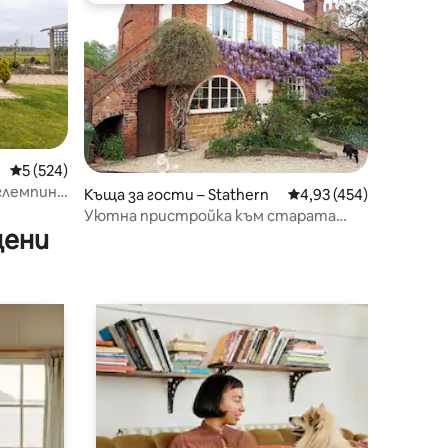
Средна оценка: 5 от 5, 524 отзива
5 (524)
глемпинг
Къща за гости – Stathern
Средна оценка: 4,93 
4,93 (454)
Уютна пристройка към старата
цени
читалня