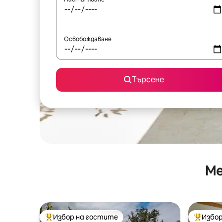
Освобождаване
Търсене
Ме
Избор на гостите
Избор
Най-популярен избор на гостите
Най-поп