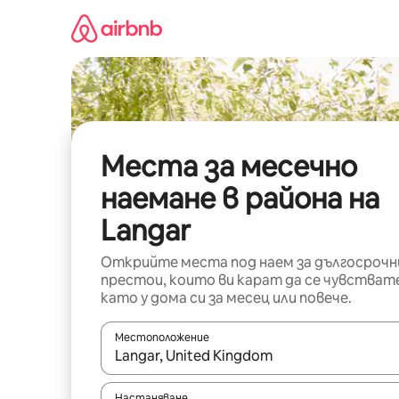
Пропускане
към
съдържанието
Места за месечно
наемане в района на
Langar
Открийте места под наем за дългосрочн
престои, които ви карат да се чувстват
като у дома си за месец или повече.
Местоположение
Когато резултатите се покажат, използвайт
Настаняване