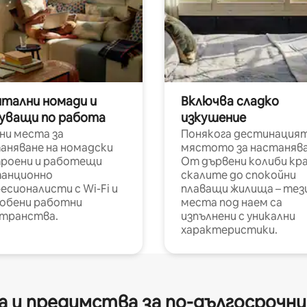
итални номади и
Включва сладко
уващи по работа
изкушение
ни места за
Понякога дестинацият
аняване на номадски
мястото за настанява
роени и работещи
От дървени колиби кр
анционно
скалите до спокойни
есионалисти с Wi-Fi и
плаващи жилища – тез
обени работни
места под наем са
транства.
изпълнени с уникални
характеристики.
 и предимства за по-дългосрочн