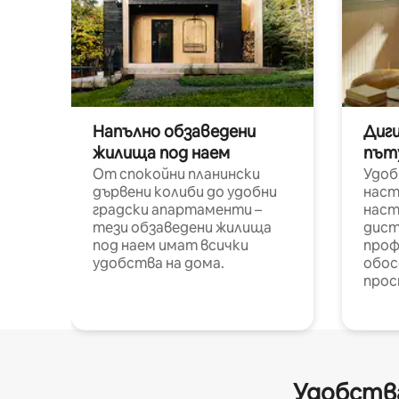
Напълно обзаведени
Диг
жилища под наем
път
От спокойни планински
Удоб
дървени колиби до удобни
наст
градски апартаменти –
наст
тези обзаведени жилища
дист
под наем имат всички
проф
удобства на дома.
обос
прос
Удобства