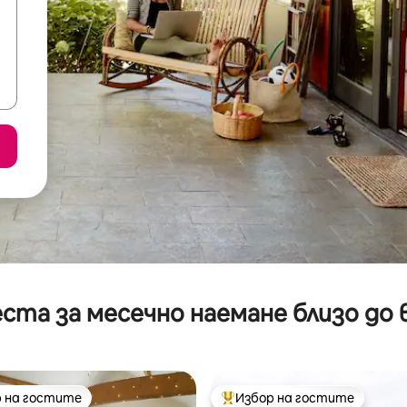
ста за месечно наемане близо до 
 на гостите
Избор на гостите
улярен избор на гостите
Най-популярен избор на гос