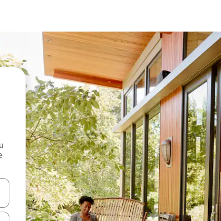
и
е
е клавишите със стрелки нагоре и надолу или навигирайте с д