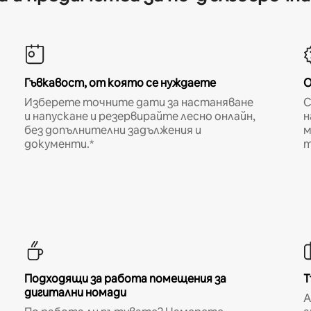
Гъвкавост, от която се нуждаете
О
Изберете точните дати за настаняване
С
и напускане и резервирайте лесно онлайн,
н
без допълнителни задължения и
м
документи.*
т
Подходящи за работа помещения за
Т
дигитални номади
A