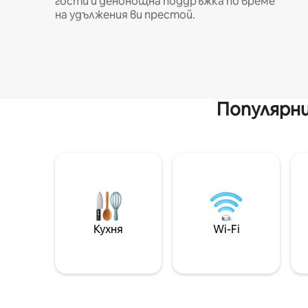
гости и денонощна поддръжка по време
на удължения ви престой.
Популярни
Кухня
Wi-Fi