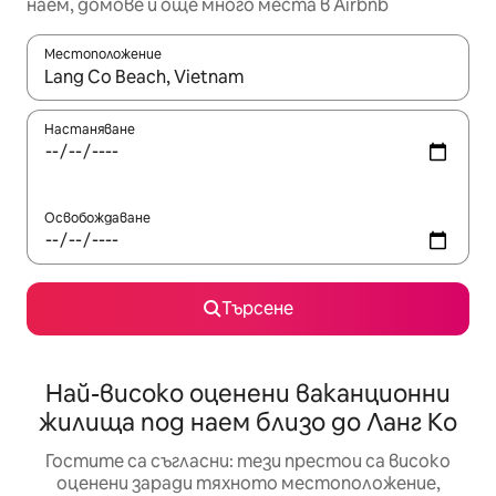
наем, домове и още много места в Airbnb
Местоположение
Когато резултатите се покажат, използвайте клавишите 
Настаняване
Освобождаване
Търсене
Най-високо оценени ваканционни
жилища под наем близо до Ланг Кo
Гостите са съгласни: тези престои са високо
оценени заради тяхното местоположение,