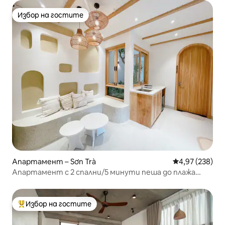
Избор на гостите
Избор на гостите
Апартамент – Sơn Trà
Средна оценка
4,97 (238)
Апартамент с 2 спални/5 минути пеша до плажа
Микхе - шофиране до пазара Хан/мост
Избор на гостите
Най-популярен избор на гостите