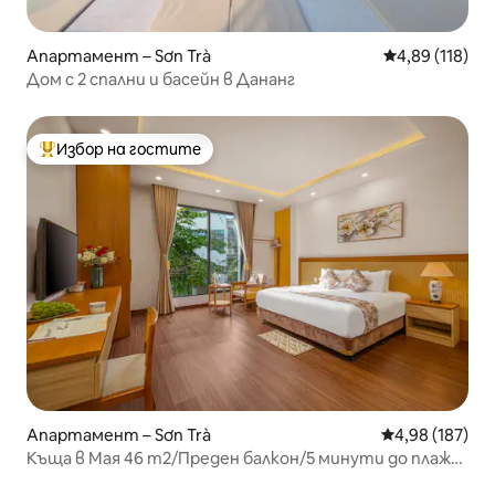
Апартамент – Sơn Trà
Средна оценка
4,89 (118)
Дом с 2 спални и басейн в Дананг
Избор на гостите
Най-популярен избор на гостите
Апартамент – Sơn Trà
Средна оценка
4,98 (187)
Къща в Мая 46 m2/Преден балкон/5 минути до плажа
Ми Ке