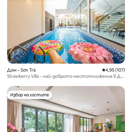
Дом – Sơn Trà
Средна оценка
4,95 (107)
Strawberry Villa – най-доброто местоположение в Да
Нанг.
Избор на гостите
Избор на гостите