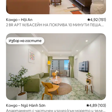
Кондо – Hội An
Средна оценка
4,92 (151)
2 BR APT W/БАСЕЙН НА ПОКРИВА 10 МИНУТИ ПЕША
ДО ГРАДА
Избор на гостите
Избор на гостите
Кондо – Ngũ Hành Sơn
Средна оценка
4,89 (103)
Апартамент с частичен изглед към морето и зелен