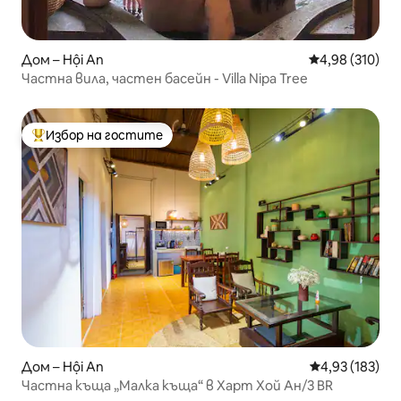
Дом – Hội An
Средна оценка
4,98 (310)
Частна вила, частен басейн - Villa Nipa Tree
Избор на гостите
Най-популярен избор на гостите
Дом – Hội An
Средна оценка
4,93 (183)
Частна къща „Малка къща“ в Харт Хой Ан/3 BR