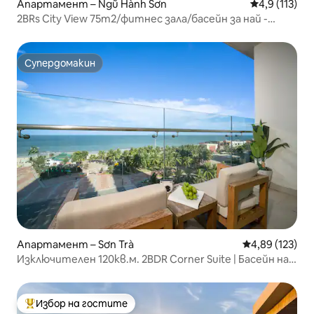
Апартамент – Ngũ Hành Sơn
Средна оценк
4,9 (113)
2BRs City View 75m2/фитнес зала/басейн за най -
добрата ваканция
Супердомакин
Супердомакин
Апартамент – Sơn Trà
Средна оценка
4,89 (123)
Изключителен 120кв.м. 2BDR Corner Suite | Басейн на
покрива
Избор на гостите
Най-популярен избор на гостите