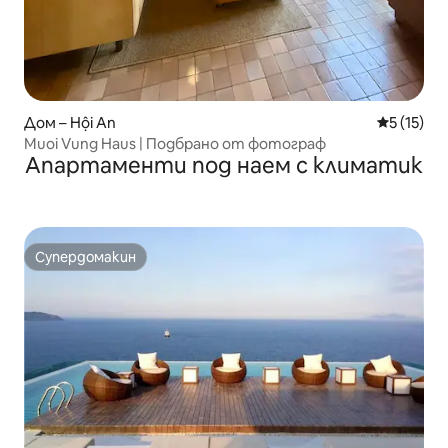
Дом – Hội An
Средна оц
5 (15)
Muoi Vung Haus | Подбрано от фотограф
Апартаменти под наем с климатик
Супердомакин
Супердомакин