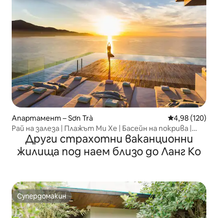
Апартамент – Sơn Trà
Средна оценка
4,98 (120)
Рай на залеза | Плажът Ми Хе | Басейн на покрива |
Други страхотни ваканционни
Лукс
жилища под наем близо до Ланг Кo
Супердомакин
Супердомакин