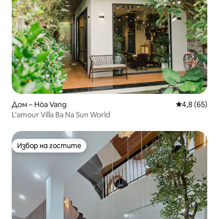
Дом – Hòa Vang
Средна оцен
4,8 (65)
L'amour Villa Ba Na Sun World
Избор на гостите
Избор на гостите