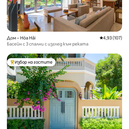
Дом – Hòa Hải
Средна оценка
4,93 (107)
Басейн с 3 спални с изглед към реката
Избор на гостите
Най-популярен избор на гостите