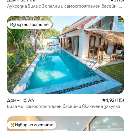
Луксозна вила с 3 спални и самостоятелен басейн |
The Zen Villa
Избор на гостите
Избор на гостите
Дом – Hội An
Средна оценка
4,92 (115)
Вила Чи: самостоятелен басейн и включена закуска
Избор на гостите
Най-популярен избор на гостите