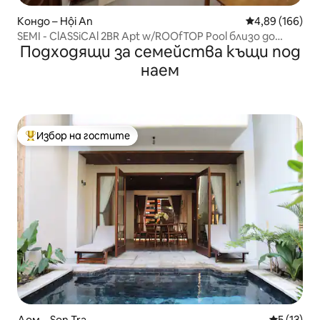
Кондо – Hội An
Средна оценка
4,89 (166)
SEMI - ClASSiCAl 2BR Apt w/ROOfTOP Pool близо до
Подходящи за семейства къщи под
OldTown
наем
Избор на гостите
Най-популярен избор на гостите
Дом – Son Tra
Средна оц
5 (13)