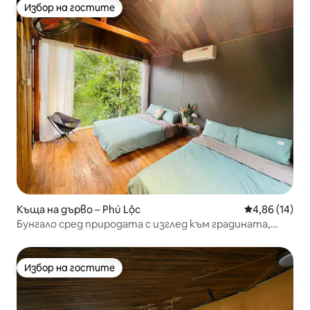
Избор на гостите
Избор на гостите
Къща на дърво – Phú Lộc
Средна оценк
4,86 (14)
Бунгало сред природата с изглед към градината,
Хюе, Виетнам
Избор на гостите
Избор на гостите