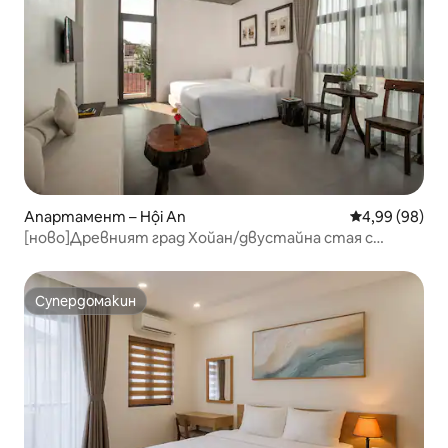
Апартамент – Hội An
Средна оценк
4,99 (98)
[ново]Древният град Хойан/двустайна стая с
балкон/басейн
Супердомакин
Супердомакин