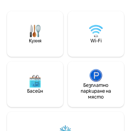
БЕЗПЛАТНО ВЗЕМАНЕ ОТ ЛЕТИЩЕТО
както комфорте
за престой от 4 нощувки или повече
незабравим. ★ Винаги се радваме да
(преди 22:00 ч.) ❤️ Нашият модерен и
помогнем на го
уютен стил е идеален за група
резервирането н
приятели, колеги или семейство,
организирането
които търсят релаксираща почивка
обиколки и спод
🏖️ Плажът Мантай е на 5 минути
съвети. Вие не 
Кухня
Wi-Fi
пеша
гости – вие сте
Безплатно
Басейн
паркиране на
място