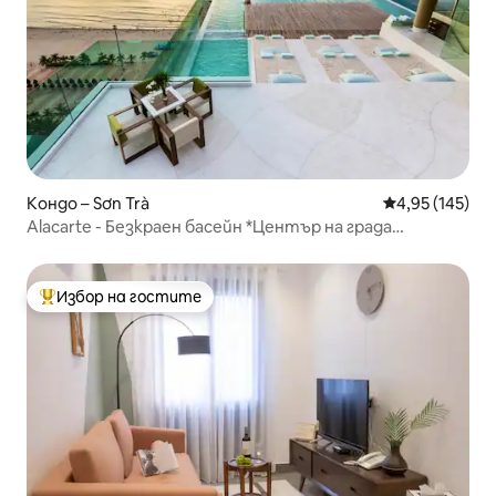
Кондо – Sơn Trà
Средна оценка
4,95 (145)
Alacarte - Безкраен басейн *Център на града
*Плажът МиКхе
Избор на гостите
Най-популярен избор на гостите