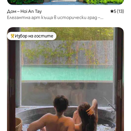
Дом – Hoi An Tay
Средна оц
5 (13)
Елегантна арт къща в исторически град –
безплатно вземане
Избор на гостите
Най-популярен избор на гостите