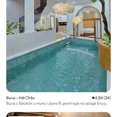
Вила – Hải Châu
Средна оценк
4,94 (34)
Вила с басейн и мини сауна в центъра на града близо
до летището