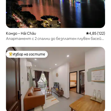
Кондо – Hải Châu
Средна оценка
4,85 (122)
Апартамент с 2 спални до безплатен плувен басейн
на река Хан
Избор на гостите
Най-популярен избор на гостите