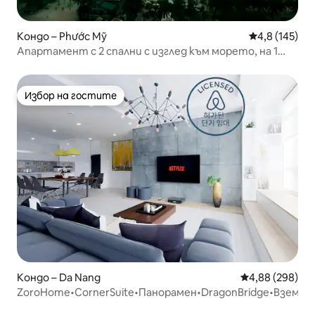
Кондо – Phước Mỹ
Средна оценк
4,8 (145)
Апартамент с 2 спални с изглед към морето, на 1
минута от плажа
Избор на гостите
Избор на гостите
Кондо – Da Nang
Средна оценка
4,88 (298)
ZoroHome•CornerSuite•Панорамен•DragonBridge•Вземан