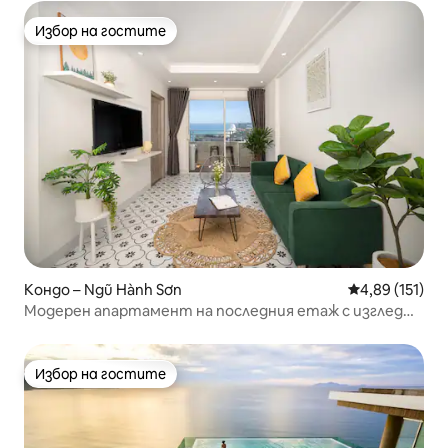
Избор на гостите
Избор на гостите
Кондо – Ngũ Hành Sơn
Средна оценка
4,89 (151)
Модерен апартамент на последния етаж с изглед
към океана в Дананг
Избор на гостите
Избор на гостите