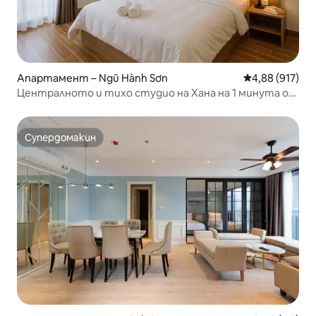
Апартамент – Ngũ Hành Sơn
Средна оценка
4,88 (917)
Централното и тихо студио на Хана на 1 минута от
плажа
Супердомакин
Супердомакин