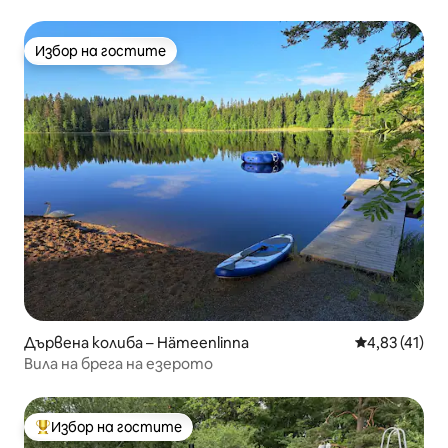
Избор на гостите
Избор на гостите
Дървена колиба – Hämeenlinna
Средна оценк
4,83 (41)
Вила на брега на езерото
Избор на гостите
Най-популярен избор на гостите