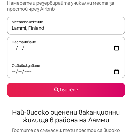
Намерете и резервирайте уникални места за
престой чрез Airbnb
Местоположение
Когато резултатите се покажат, използвайте клавишите 
Настаняване
Освобождаване
Търсене
Най-високо оценени ваканционни
жилища в района на Ламми
Гостите са съгласни: тези престои са високо