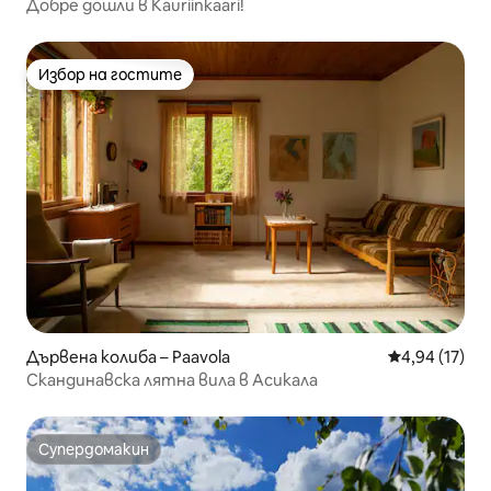
Добре дошли в Kauriinkaari!
Избор на гостите
Избор на гостите
Дървена колиба – Paavola
Средна оценк
4,94 (17)
Скандинавска лятна вила в Асикала
Супердомакин
Супердомакин