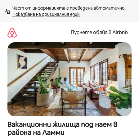
Пропускане
Част от информацията е преведена автоматично. 
към
Показване на оригиналния език
съдържанието
Пуснете обява в Airbnb
Ваканционни жилища под наем в
района на Ламми