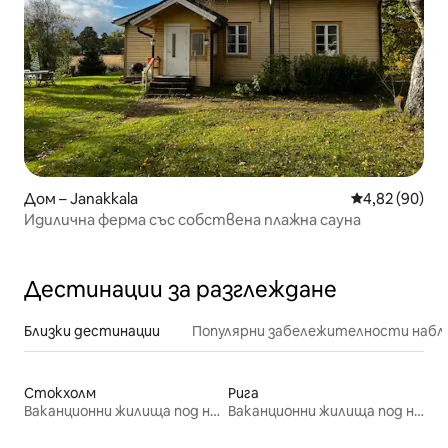
Дом – Janakkala
Средна оценк
4,82 (90)
Идилична ферма със собствена плажна сауна
Дестинации за разглеждане
Близки дестинации
Популярни забележителности набл
Стокхолм
Рига
Ваканционни жилища под наем
Ваканционни жилища под наем