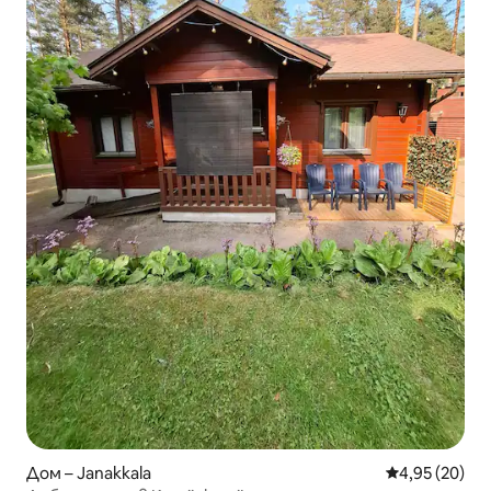
Дом – Janakkala
Средна оценк
4,95 (20)