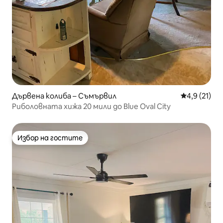
Дървена колиба – Съмървил
Средна оцен
4,9 (21)
Риболовната хижа 20 мили до Blue Oval City
Избор на гостите
Избор на гостите