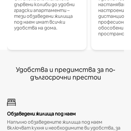
дървени колиби до удобни
настаняване 
градски апартаменти –
настроени и
тези обзаведени жилища
дистанционн
под наем имат всички
професионалис
удобства на дома.
обособени р
пространств
Удобства и предимства за по-
дългосрочни престои
Обзаведени жилища под наем
Напълно обзаведените жилища под наем
включват кухня и необходимите ви удобства, за