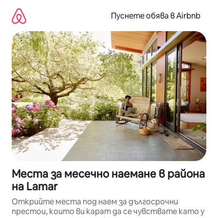
Пропускане
към
Пуснете обява в Airbnb
съдържанието
Места за месечно наемане в района
на Lamar
Открийте места под наем за дългосрочни
престои, които ви карат да се чувствате като у