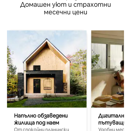
Домашен уют и страхотни
Fi•Тих/Уютен
месечни цени
Напълно обзаведени
Дигитални н
жилища под наем
пътуващи п
От спокойни планински
Удобни места