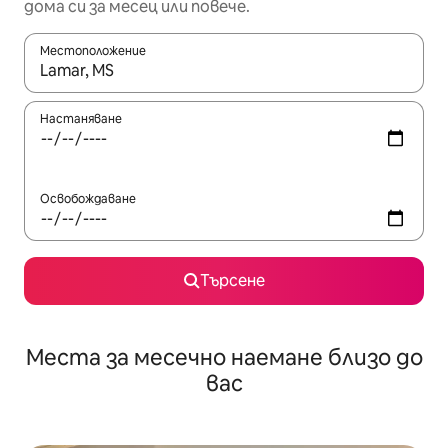
дома си за месец или повече.
Местоположение
Когато резултатите се покажат, използвайте клавишите 
Настаняване
Освобождаване
Търсене
Места за месечно наемане близо до
вас