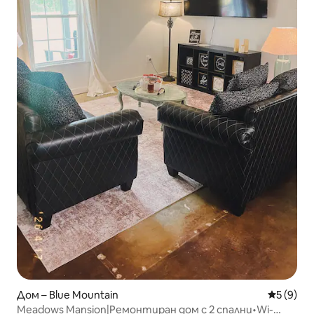
Дом – Blue Mountain
Средна о
5 (9)
Meadows Mansion|Ремонтиран дом с 2 спални•Wi-