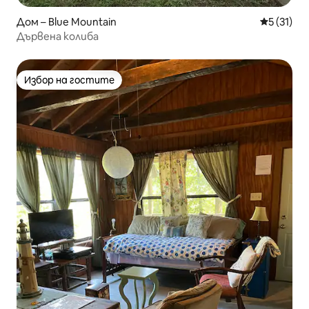
Дом – Blue Mountain
Средна оц
5 (31)
Дървена колиба
Избор на гостите
Избор на гостите