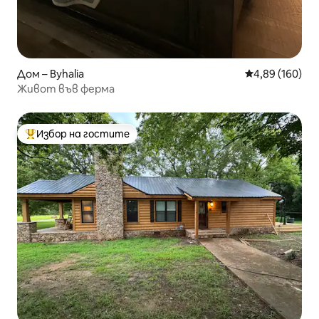
Дом – Byhalia
Средна оценка
4,89 (160)
Живот във ферма
Избор на гостите
Най-популярен избор на гостите