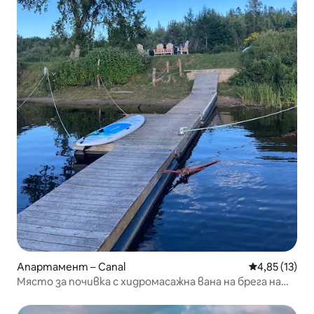
Апартамент – Canal
Средна оценк
4,85 (13)
Място за почивка с хидромасажна вана на брега на
реката