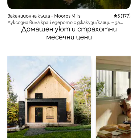
Ваканционна къща – Moores Mills
Средна оце
5 (177)
Луксозна вила край езерото с джакузи/каяци – за
Домашен уют и страхотни
6 души
месечни цени