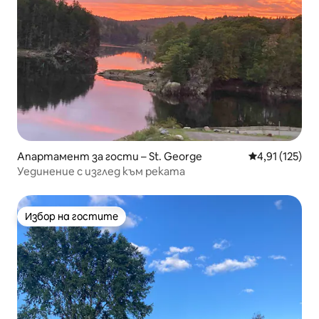
Апартамент за гости – St. George
Средна оценка
4,91 (125)
Уединение с изглед към реката
Избор на гостите
Избор на гостите