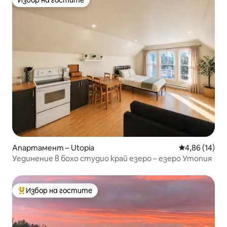
Избор на гостите
Избор на гостите
Апартамент – Utopia
Средна оценк
4,86 (14)
Уединение в бохо студио край езеро – езеро Утопия
Избор на гостите
Най-популярен избор на гостите