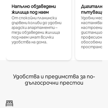
Напълно обзаведени
Дигитални н
жилища под наем
пътуващи п
От спокойни планински
Удобни места
дървени колиби до удобни
настаняване 
градски апартаменти –
настроени и
тези обзаведени жилища
дистанционн
под наем имат всички
професионалис
удобства на дома.
обособени р
пространств
Удобства и предимства за по-
дългосрочни престои