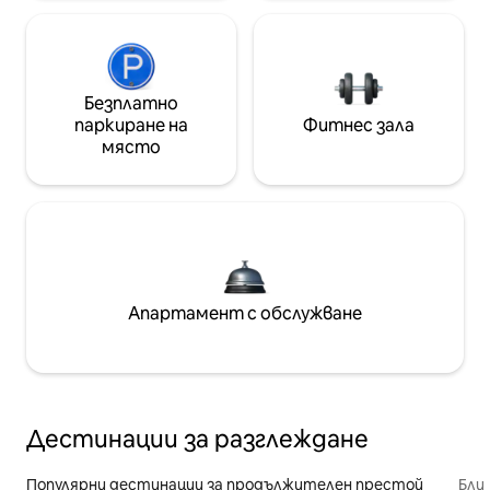
Безплатно
паркиране на
Фитнес зала
място
Апартамент с обслужване
Дестинации за разглеждане
Популярни дестинации за продължителен престой
Бли