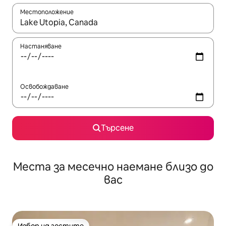
Местоположение
Когато резултатите се покажат, използвайте клавишите 
Настаняване
Освобождаване
Търсене
Места за месечно наемане близо до
вас