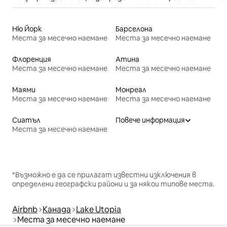
Ню Йорк
Барселона
Места за месечно наемане
Места за месечно наемане
Флоренция
Атина
Места за месечно наемане
Места за месечно наемане
Маями
Монреал
Места за месечно наемане
Места за месечно наемане
Сиатъл
Повече информация
Места за месечно наемане
*Възможно е да се прилагат известни изключения в
определени географски райони и за някои типове места.
Airbnb
Канада
Lake Utopia
Места за месечно наемане