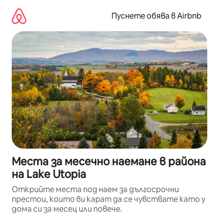
Пропускане
към
Пуснете обява в Airbnb
съдържанието
Места за месечно наемане в района
на Lake Utopia
Открийте места под наем за дългосрочни
престои, които ви карат да се чувствате като у
дома си за месец или повече.