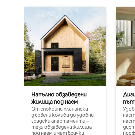
Напълно обзаведени
Диг
жилища под наем
път
От спокойни планински
Удоб
дървени колиби до удобни
наст
градски апартаменти –
наст
тези обзаведени жилища
дист
под наем имат всички
проф