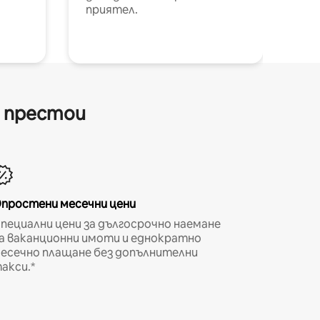
приятел.
и престои
простени месечни цени
пециални цени за дългосрочно наемане
а ваканционни имоти и еднократно
есечно плащане без допълнителни
акси.*