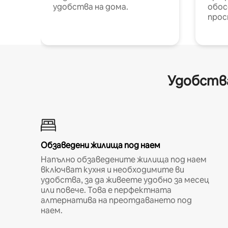
удобства на дома.
обос
прос
Удобства
Обзаведени жилища под наем
Напълно обзаведените жилища под наем
включват кухня и необходимите ви
удобства, за да живеете удобно за месец
или повече. Това е перфектната
алтернатива на преотдаването под
наем.