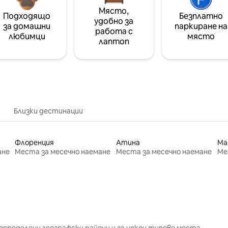
Място,
Подходящо
Безплатно
удобно за
за домашни
паркиране на
работа с
любимци
място
лаптоп
Близки дестинации
Флоренция
Атина
Ма
ане
Места за месечно наемане
Места за месечно наемане
Ме
определени географски райони и за някои типове места.