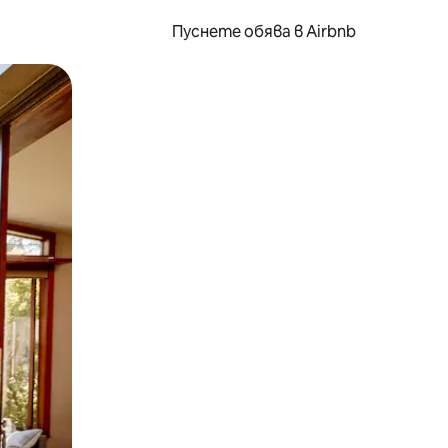
Пуснете обява в Airbnb
окосване или плъзгане.