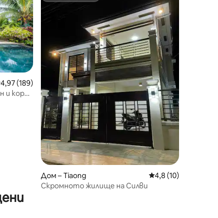
редна оценка: 4,97 от 5, 189 отзива
4,97 (189)
йн и корт
Дом – Tiaong
Средна оценка: 4,8
4,8 (10)
Скромното жилище на Силви
цени