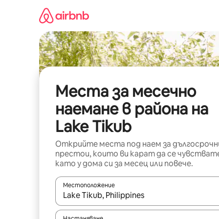
Пропускане
към
съдържанието
Места за месечно
наемане в района на
Lake Tikub
Открийте места под наем за дългосрочн
престои, които ви карат да се чувстват
като у дома си за месец или повече.
Местоположение
Когато резултатите се покажат, използвайт
Настаняване