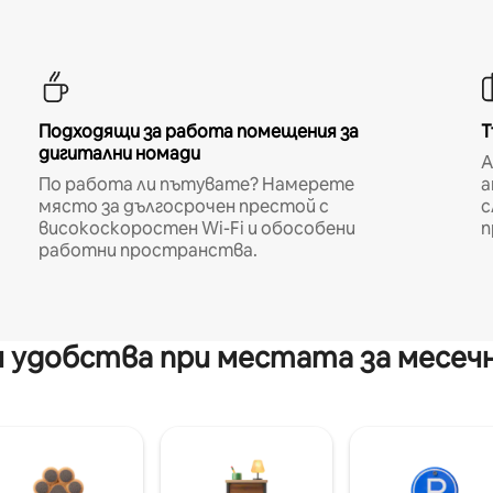
Подходящи за работа помещения за
Т
дигитални номади
A
По работа ли пътувате? Намерете
а
място за дългосрочен престой с
с
високоскоростен Wi-Fi и обособени
п
работни пространства.
 удобства при местата за месеч