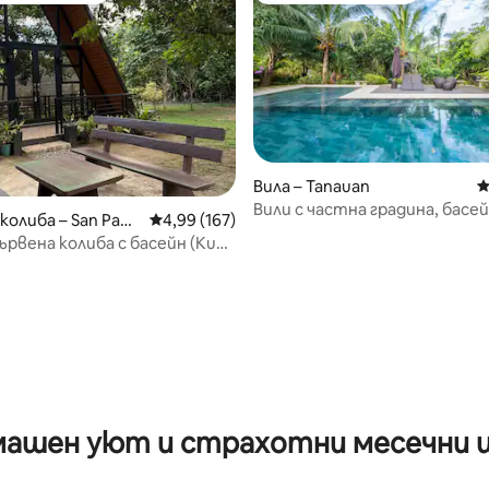
Вила – Tanauan
С
Вили с частна градина, басе
колиба – San Pabl
Средна оценка: 4,99 от 5, 167 отзива
4,99 (167)
за пикълбол
рвена колиба с басейн (Kubo
от 5, 53 отзива
ашен уют и страхотни месечни 