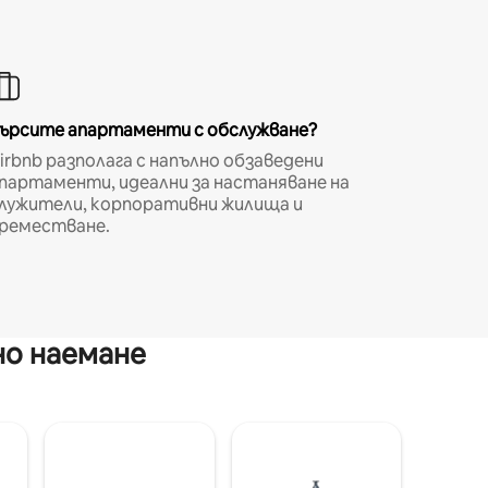
ърсите апартаменти с обслужване?
irbnb разполага с напълно обзаведени
партаменти, идеални за настаняване на
лужители, корпоративни жилища и
реместване.
но наемане