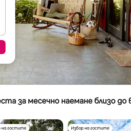
ста за месечно наемане близо до 
 на гостите
Избор на гостите
улярен избор на гостите
Избор на гостите