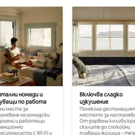
итални номади и
Включва сладко
уващи по работа
изкушение
ни места за
Понякога дестинацият
аняване на номадски
мястото за настанява
роени и работещи
От дървени колиби кр
анционно
скалите до спокойни
есионалисти с Wi-Fi и
плаващи жилища – тез