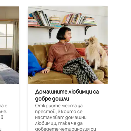
Домашните любимци са
добре дошли
а е
Открийте места за
не.
престой, в които се
ай
настаняват домашни
любимци, така че да
и
доведете четириногия си