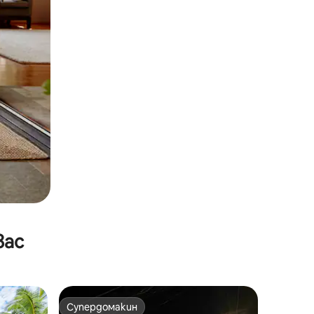
вас
Супердомакин
Супердомакин