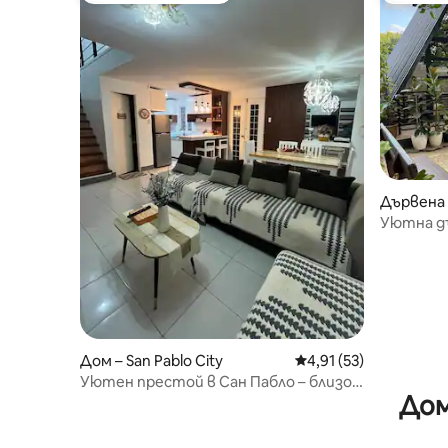
Дървена 
o City
Уютна дъ
ni Inay 1)
Дом – San Pablo City
Средна оценка: 4,91 
4,91 (53)
Уютен престой в Сан Пабло – близо
Дом
до туристически места