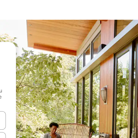
и
е
е клавишите със стрелки нагоре и надолу или навигирайте с д