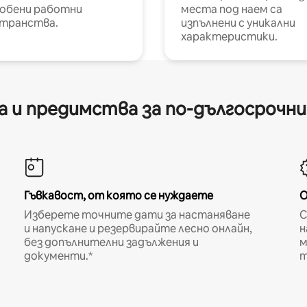
обени работни
места под наем са
транства.
изпълнени с уникални
характеристики.
 и предимства за по-дългосрочн
Гъвкавост, от която се нуждаете
О
Изберете точните дати за настаняване
С
и напускане и резервирайте лесно онлайн,
н
без допълнителни задължения и
м
документи.*
т