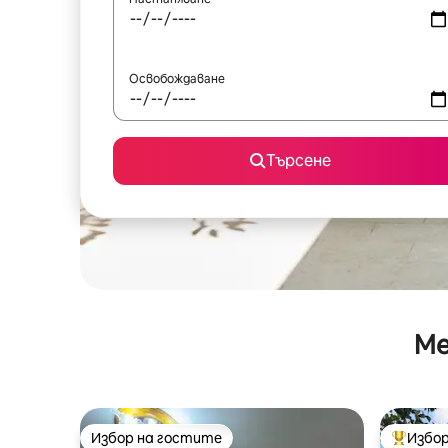
Освобождаване
Търсене
Ме
Избор на гостите
Избор
Избор на гостите
Най-поп