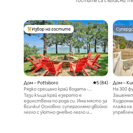
Гостите са съгласни: т
Избор на гостите
Суперд
Най-популярен избор на гостите
Суперд
Дом – Pottsboro
Средна оценка: 5 
5 (84)
Дом – К
Рядко срещано край водата -
На 300 ф
Истински дом край езерото Тексома
модерен 
Тази къща край езерото е
Зашемет
единствена по рода си. Има място за
Хидромас
всички! Основно: суперголямо двойно
плажа на
легло с уютно дневно легло и
управление Ост
въртележка. Спалня 2: суперголямо
притесне
двойно легло. На горния етаж:
езеро в 
спалня 3 (суперголямо двойно легло),
под наем