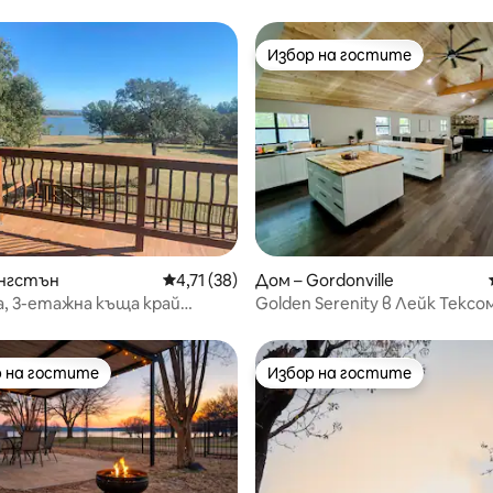
Избор на гостите
Избор на гостите
от 5, 93 отзива
ингстън
Средна оценка: 4,71 от 5, 38 отзива
4,71 (38)
Дом – Gordonville
, 3-етажна къща край
Golden Serenity в Лейк Тексо
Тексома!
 на гостите
Избор на гостите
улярен избор на гостите
Избор на гостите