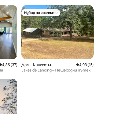
Маккини.
Избор на гостите
Избор на гостите
Средна оценка: 4,86 от 5, 37 отзива
4,86 (37)
Дом – Кингстън
Средна оценка: 4,93
4,93 (15)
ма
Lakeside Landing – Пешеходни пътеки
– Паркинг за лодки