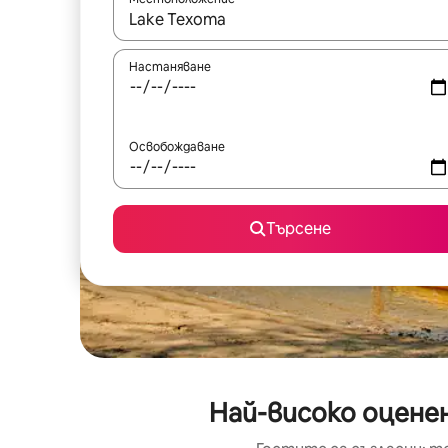
Когато резултатите се покажат, използвайт
Настаняване
Освобождаване
Търсене
Най-високо оценен