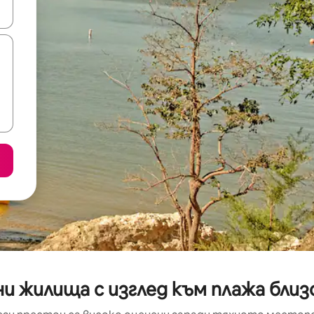
е клавишите със стрелки нагоре и надолу или навигирайте с д
и жилища с изглед към плажа близ