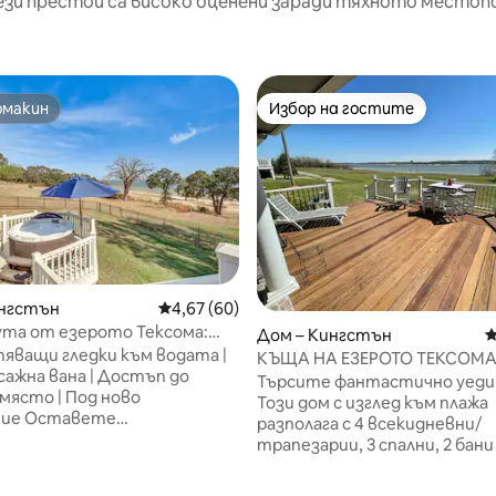
ези престои са високо оценени заради тяхното местоп
омакин
Избор на гостите
омакин
Избор на гостите
от 5, 84 отзива
ингстън
Средна оценка: 4,67 от 5, 60 отзива
4,67 (60)
ута от езерото Тексома:
Дом – Кингстън
С
дом с веранда!
яващи гледки към водата |
КЪЩА НА ЕЗЕРОТО ТЕКСОМА,
ажна вана | Достъп до
СПАЛНИ, 2 БАНИ, МЕСТА ЗА 
Търсите фантастично уеди
 място | Под ново
ЧОВЕКА! 🐟
Този дом с изглед към плажа
авете
разполага с 4 всекидневни/
нията си за почивка край
трапезарии, 3 спални, 2 бани 
това ваканционно жилище
места за спане (с изключени
 в Кингстън! Този
дивани). Само на няколко кр