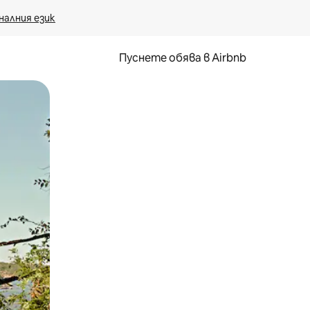
налния език
Пуснете обява в Airbnb