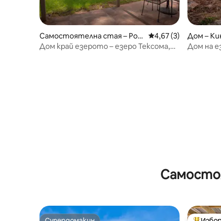
Самостоятелна стая – Pott
Средна оценка: 4,67
4,67 (3)
Дом – К
sboro
Дом край езерото – езеро Тексома,
Дом на е
Тексас
– 20 мест
домашен
Самостоя
Супердомакин
Избор