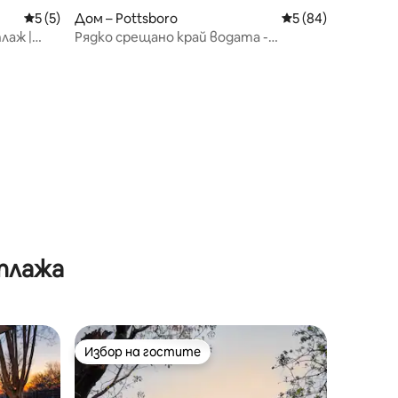
Средна оценка: 5 от 5, 5 отзива
5 (5)
Дом – Pottsboro
Средна оценка: 5
5 (84)
лаж |
Рядко срещано край водата -
край
Истински дом край езерото Тексома
 плажа
Избор на гостите
тите
Избор на гостите