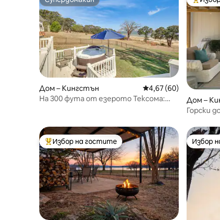
Супердомакин
Най-поп
Дом – Кингстън
Средна оценка: 4,67 
4,67 (60)
На 300 фута от езерото Тексома:
Дом – К
модерен дом с веранда!
Горски д
Избор на гостите
Избор 
Най-популярен избор на гостите
Избор 