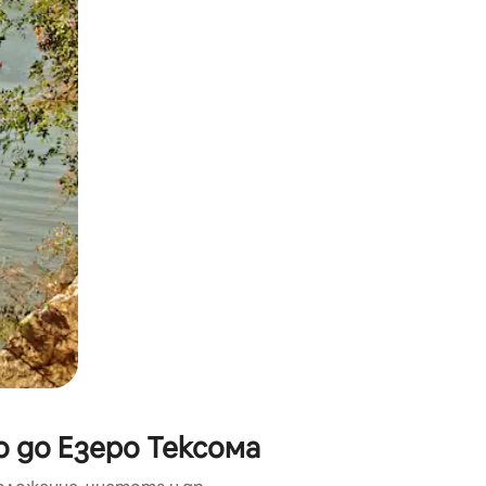
окосване или плъзгане.
о до Езеро Тексома