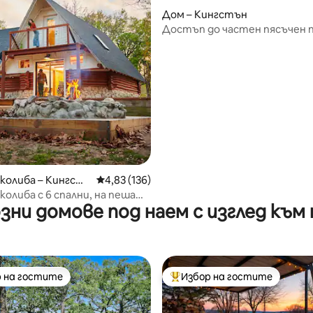
Дом – Кингстън
от 5, 14 отзива
Достъп до частен пясъчен п
Уединено място за почивка 
езеро
колиба – Кингст
Средна оценка: 4,83 от 5, 136 отзива
4,83 (136)
колиба с 6 спални, на пеша
зни домове под наем с изглед към
ие от плажа, с басейн, маса
за лагерен огън!
 на гостите
Избор на гостите
улярен избор на гостите
Най-популярен избор на гос