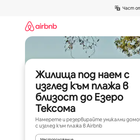
Пропускане
Част от
към
съдържанието
Жилища под наем с
изглед към плажа в
близост до Езеро
Тексома
Намерете и резервирайте уникални домо
с изглед към плажа в Airbnb
Местоположение