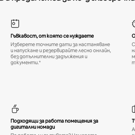
Гъвкавост, от която се нуждаете
О
Изберете точните дати за настаняване
С
и напускане и резервирайте лесно онлайн,
н
без допълнителни задължения и
м
документи.*
т
Подходящи за работа помещения за
Т
дигитални номади
A