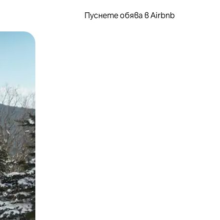
Пуснете обява в Airbnb
окосване или плъзгане.