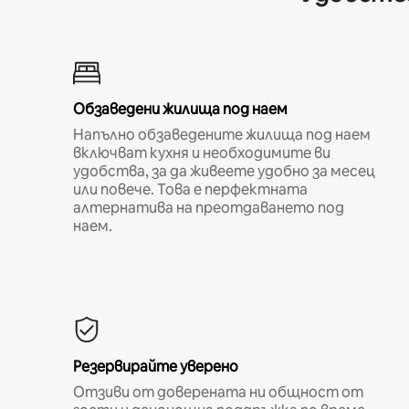
Обзаведени жилища под наем
Напълно обзаведените жилища под наем
включват кухня и необходимите ви
удобства, за да живеете удобно за месец
или повече. Това е перфектната
алтернатива на преотдаването под
наем.
Резервирайте уверено
Отзиви от доверената ни общност от