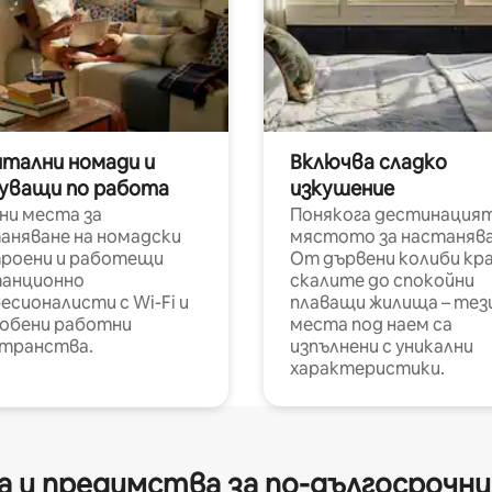
итални номади и
Включва сладко
уващи по работа
изкушение
ни места за
Понякога дестинацият
аняване на номадски
мястото за настанява
роени и работещи
От дървени колиби кр
анционно
скалите до спокойни
есионалисти с Wi-Fi и
плаващи жилища – тез
обени работни
места под наем са
транства.
изпълнени с уникални
характеристики.
 и предимства за по-дългосрочн