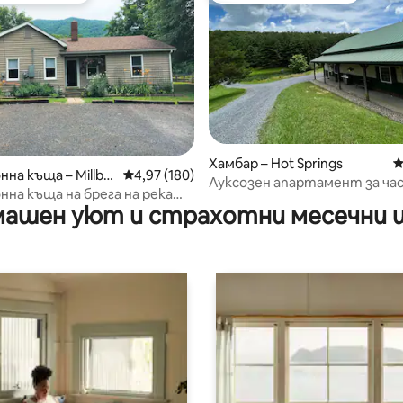
Хамбар – Hot Springs
С
т 5, 300 отзива
нна къща – Millbo
Средна оценка: 4,97 от 5, 180 отзива
4,97 (180)
Луксозен апартамент за ча
нна къща на брега на река
домакини
ашен уют и страхотни месечни 
р във ферма с площ 350 акра.