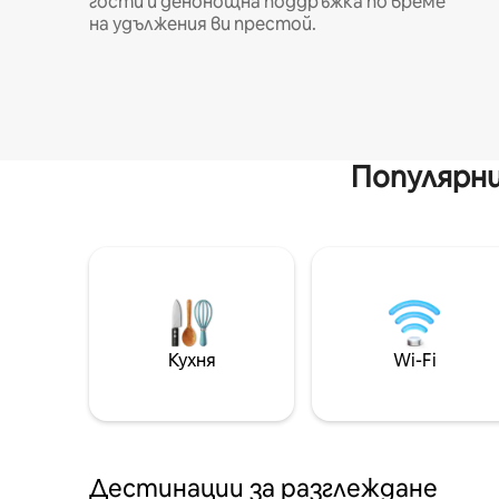
гости и денонощна поддръжка по време
на удължения ви престой.
Популярни
Кухня
Wi-Fi
Дестинации за разглеждане