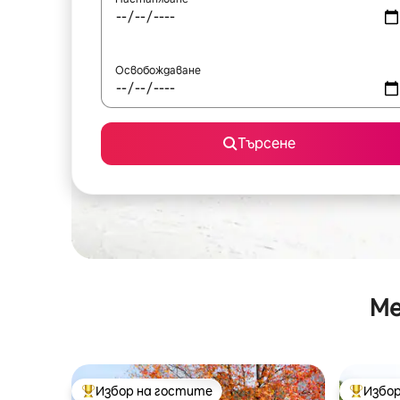
Освобождаване
Търсене
Ме
Избор на гостите
Избор
Най-популярен избор на гостите
Най-поп