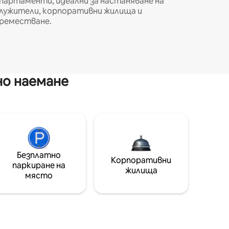
партаменти, идеални за настаняване на
лужители, корпоративни жилища и
реместване.
но наемане
Безплатно
Корпоративни
паркиране на
жилища
място