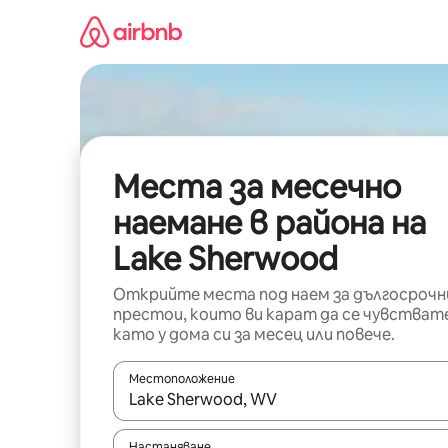
Пропускане
към
съдържанието
Места за месечно
наемане в района на
Lake Sherwood
Открийте места под наем за дългосрочн
престои, които ви карат да се чувстват
като у дома си за месец или повече.
Местоположение
Когато резултатите се покажат, използвайт
Настаняване