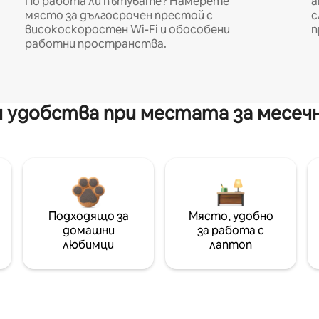
По работа ли пътувате? Намерете
а
място за дългосрочен престой с
с
високоскоростен Wi-Fi и обособени
п
работни пространства.
 удобства при местата за месеч
Подходящо за
Място, удобно
домашни
за работа с
любимци
лаптоп