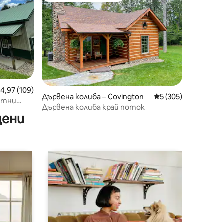
редна оценка: 4,97 от 5, 109 отзива
4,97 (109)
Дървена колиба – Covington
Средна оценка: 5 
5 (305)
стни
Дървена колиба край поток
цени