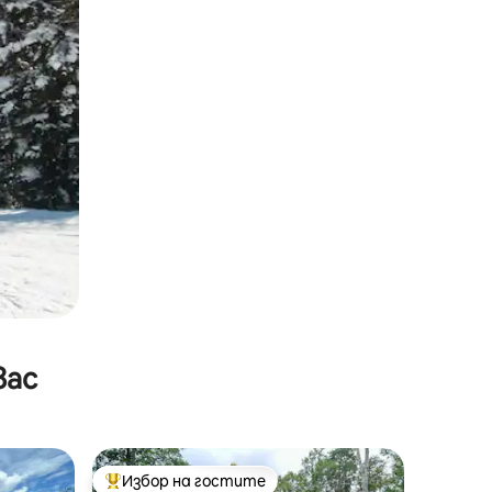
вас
Избор на гостите
тите
Най-популярен избор на гостите