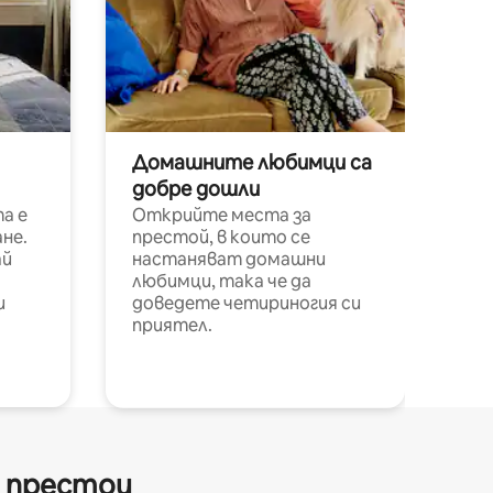
Домашните любимци са
добре дошли
а е
Открийте места за
не.
престой, в които се
ай
настаняват домашни
любимци, така че да
и
доведете четириногия си
приятел.
и престои