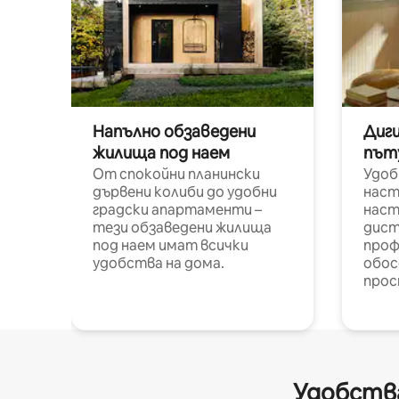
Напълно обзаведени
Диг
жилища под наем
път
От спокойни планински
Удоб
дървени колиби до удобни
наст
градски апартаменти –
наст
тези обзаведени жилища
дист
под наем имат всички
проф
удобства на дома.
обос
прос
Удобства