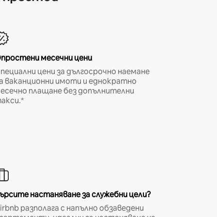
простени месечни цени
пециални цени за дългосрочно наемане
а ваканционни имоти и еднократно
есечно плащане без допълнителни
акси.*
ърсите настаняване за служебни цели?
irbnb разполага с напълно обзаведени