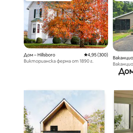
Дом – Hillsboro
Средна оценка: 4,95 о
4,95 (300)
Ваканцио
Викторианска ферма от 1890 г.
ro
Ваканцио
Дом
Каупасчъ