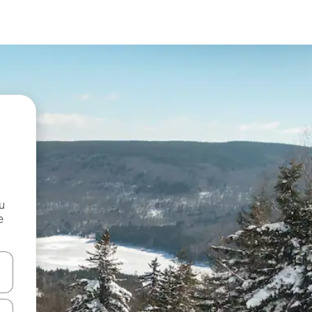
и
е
е клавишите със стрелки нагоре и надолу или навигирайте с д