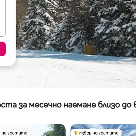
ста за месечно наемане близо до 
 на гостите
Избор на гостите
улярен избор на гостите
Най-популярен избор на гос