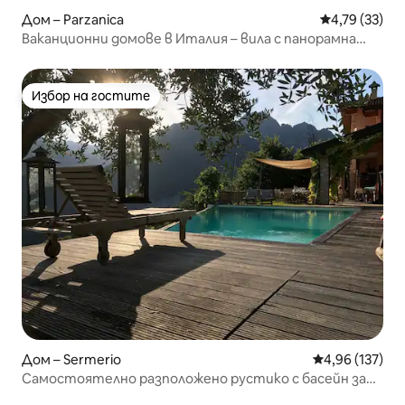
Дом – Parzanica
Средна оценк
4,79 (33)
Ваканционни домове в Италия – вила с панорамна
гледка
Избор на гостите
Избор на гостите
Дом – Sermerio
Средна оценка
4,96 (137)
Самостоятелно разположено рустико с басейн за
до 8 души