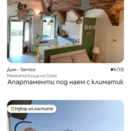
Дом – Sarnico
Средна оц
5 (13)
Малката къща на Соня
Апартаменти под наем с климатик
Избор на гостите
Най-популярен избор на гостите