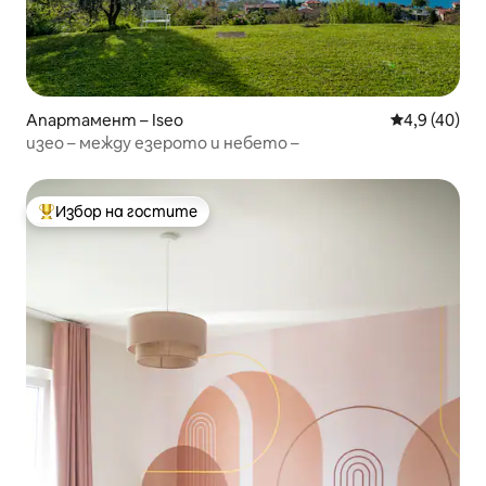
Апартамент – Iseo
Средна оцен
4,9 (40)
изео – между езерото и небето –
Избор на гостите
Най-популярен избор на гостите