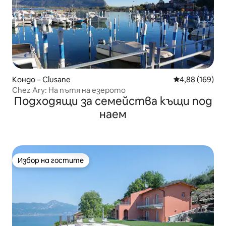
Кондо – Clusane
Средна оценка
4,88 (169)
Chez Ary: На пътя на езерото
Подходящи за семейства къщи под
наем
Избор на гостите
Избор на гостите