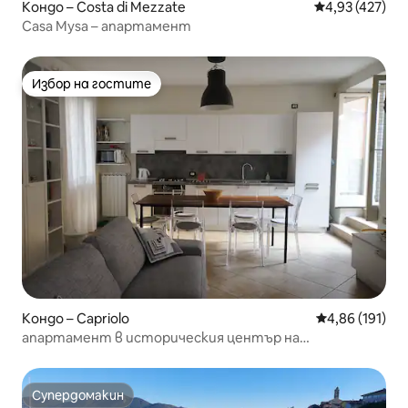
Кондо – Costa di Mezzate
Средна оценка
4,93 (427)
Casa Mysa – апартамент
Избор на гостите
Избор на гостите
Кондо – Capriolo
Средна оценка
4,86 (191)
апартамент в историческия център на
Франчакорта
Супердомакин
Супердомакин