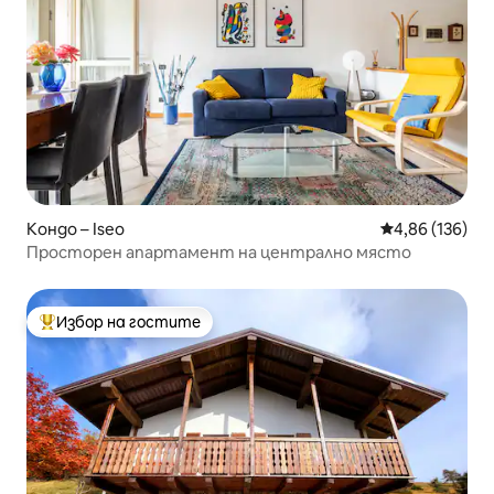
Кондо – Iseo
Средна оценка
4,86 (136)
Просторен апартамент на централно място
Избор на гостите
Най-популярен избор на гостите