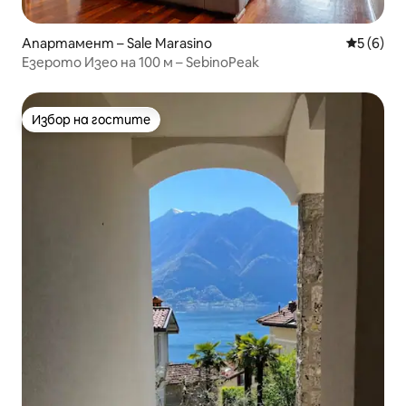
Апартамент – Sale Marasino
Средна о
5 (6)
Езерото Изео на 100 м – SebinoPeak
Избор на гостите
Избор на гостите