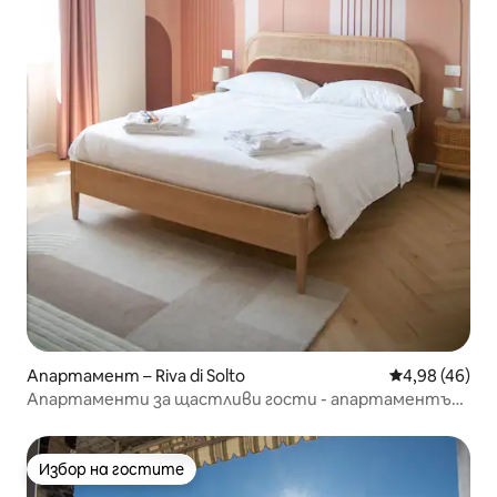
Апартамент – Riva di Solto
Средна оценк
4,98 (46)
Апартаменти за щастливи гости - апартаментът
на Мариам
Избор на гостите
Избор на гостите