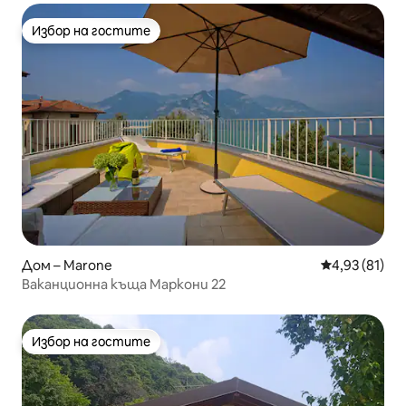
Избор на гостите
Избор на гостите
Дом – Marone
Средна оценк
4,93 (81)
Ваканционна къща Маркони 22
Избор на гостите
Избор на гостите