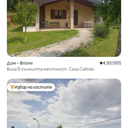
Дом – Brione
Средна оценка
4,93 (101)
Вила в хълмиста местност. Casa Calmàs
Избор на гостите
Най-популярен избор на гостите