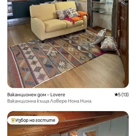
Ваканционен дом – Lovere
Средна оц
5 (13)
Ваканционна къща Ловере Нона Нина
Избор на гостите
Най-популярен избор на гостите