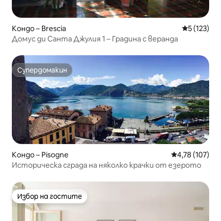
Кондо – Brescia
Средна оце
5 (123)
Домус ди Санта Джулия 1 – Градина с веранда
Супердомакин
Супердомакин
Кондо – Pisogne
Средна оценка
4,78 (107)
Историческа сграда на няколко крачки от езерото
Избор на гостите
Избор на гостите