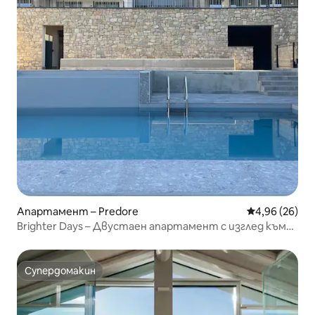
Апартамент – Predore
Средна оценк
4,96 (26)
Brighter Days – Двустаен апартамент с изглед към
езерото и басейна
Супердомакин
Супердомакин