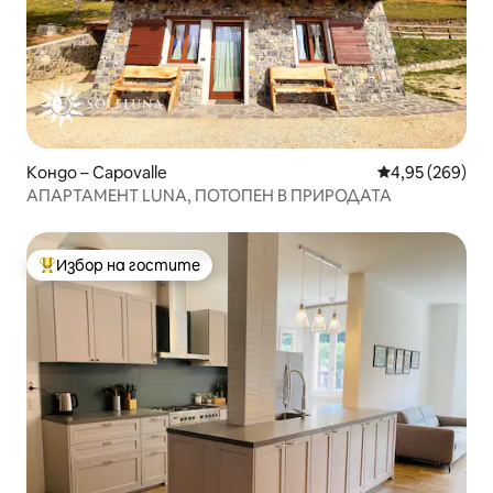
Кондо – Capovalle
Средна оценка
4,95 (269)
АПАРТАМЕНТ LUNA, ПОТОПЕН В ПРИРОДАТА
Избор на гостите
Най-популярен избор на гостите