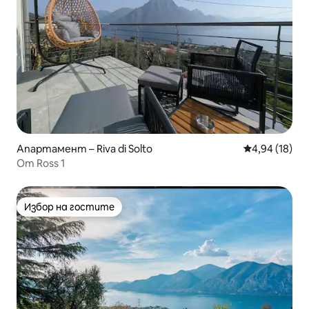
Апартамент – Riva di Solto
Средна оценк
4,94 (18)
От Ross 1
Избор на гостите
Избор на гостите