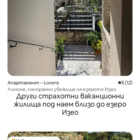
Апартамент – Lovere
Средна оц
5 (12)
Лимоне, панорамно убежище на езерото Изео
Други страхотни ваканционни
жилища под наем близо до езеро
Изео