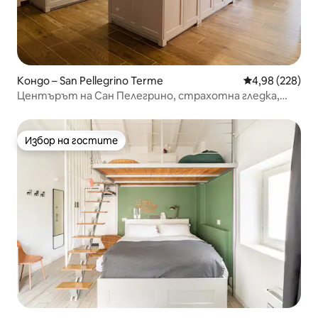
Кондо – San Pellegrino Terme
Средна оценка
4,98 (228)
Центърът на Сан Пелегрино, страхотна гледка,
близо до Терме
Избор на гостите
Избор на гостите