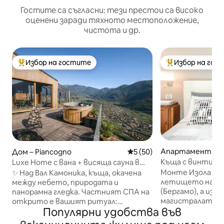
Гостите са съгласни: тези престои са високо
оценени заради тяхното местоположение,
чистота и др.
Избор на гостите
Избор на гос
Най-популярен избор на гостите
Най-популярен 
Апартамент – Mo
Дом – Piancogno
Средна оценка: 5 от 5, 50
5 (50)
a
Къща с винтидж 
Luxe Home с вана + висяща сауна в
езерото
планината
Монте Изола е с
✨ Над Вал Камоника, къща, окачена
летището на Ор
между небето, природата и
(Бергамо), а изх
панорамна гледка. Частният СПА на
магистралата са: Палацоло, Ров
открито е вашият ритуал:
Популярни удобства във
или Бреша. С вла
финландска вана с температура 40°,
можете да стиг
сауна на дърва и горещ душ под