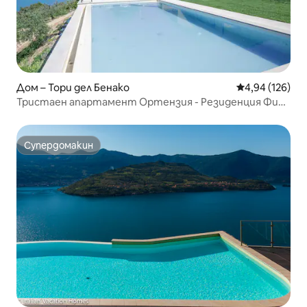
Дом – Тори дел Бенако
Средна оценка
4,94 (126)
Тристаен апартамент Ортензия - Резиденция Фиор
ди Лаванда
Супердомакин
Супердомакин