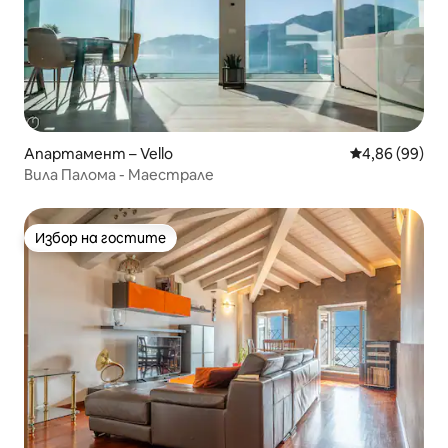
Апартамент – Vello
Средна оценк
4,86 (99)
Вила Палома - Маестрале
Избор на гостите
Избор на гостите