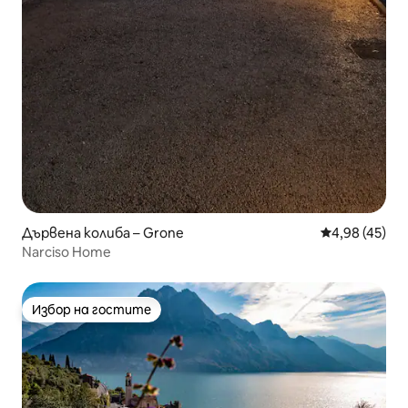
Дървена колиба – Grone
Средна оценк
4,98 (45)
Narciso Home
Избор на гостите
Избор на гостите