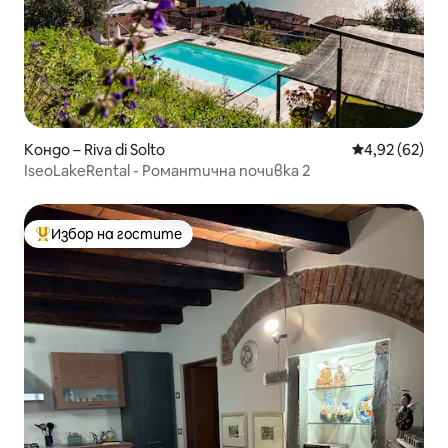
Кондо – Riva di Solto
Средна оценк
4,92 (62)
IseoLakeRental - Романтична почивка 2
Избор на гостите
Най-популярен избор на гостите