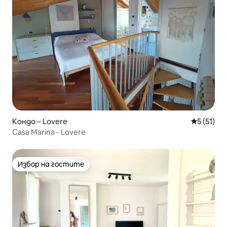
Кондо – Lovere
Средна оц
5 (51)
Casa Marina - Lovere
Избор на гостите
Избор на гостите