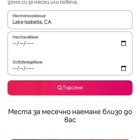
дома си за месец или повече.
Местоположение
Когато резултатите се покажат, използвайте клавишите 
Настаняване
Освобождаване
Търсене
Места за месечно наемане близо до
вас