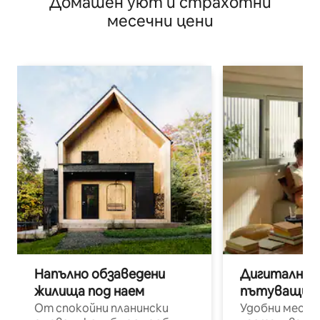
Домашен уют и страхотни
удобства
месечни цени
Напълно обзаведени
Дигитални н
жилища под наем
пътуващи п
От спокойни планински
Удобни места