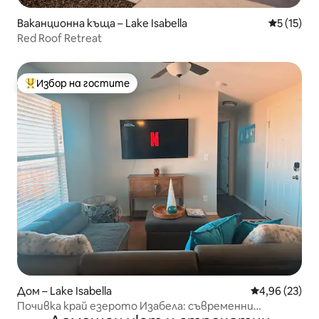
Ваканционна къща – Lake Isabella
Средна оц
5 (15)
Red Roof Retreat
Избор на гостите
Най-популярен избор на гостите
Дом – Lake Isabella
Средна оценк
4,96 (23)
Почивка край езерото Изабела: съвременни