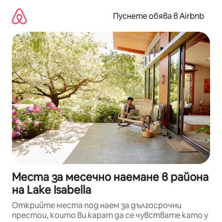
Пропускане
към
Пуснете обява в Airbnb
съдържанието
Места за месечно наемане в района
на Lake Isabella
Открийте места под наем за дългосрочни
престои, които ви карат да се чувствате като у