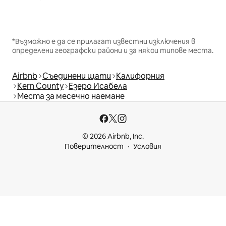
*Възможно е да се прилагат известни изключения в
определени географски райони и за някои типове места.
Airbnb
Съединени щати
Калифорния
Kern County
Езеро Исабела
Места за месечно наемане
© 2026 Airbnb, Inc.
Поверителност
Условия