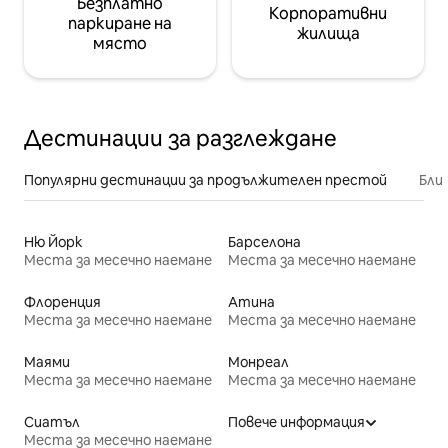
Безплатно
Корпоративни
паркиране на
жилища
място
Дестинации за разглеждане
Популярни дестинации за продължителен престой
Бли
Ню Йорк
Барселона
Места за месечно наемане
Места за месечно наемане
Флоренция
Атина
Места за месечно наемане
Места за месечно наемане
Маями
Монреал
Места за месечно наемане
Места за месечно наемане
Сиатъл
Повече информация
Места за месечно наемане