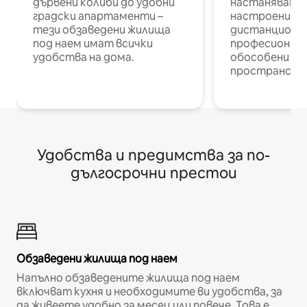
дървени колиби до удобни
настаняване 
градски апартаменти –
настроени и
тези обзаведени жилища
дистанционн
под наем имат всички
професионалис
удобства на дома.
обособени р
пространств
Удобства и предимства за по-
дългосрочни престои
Обзаведени жилища под наем
Напълно обзаведените жилища под наем
включват кухня и необходимите ви удобства, за
да живеете удобно за месец или повече. Това е