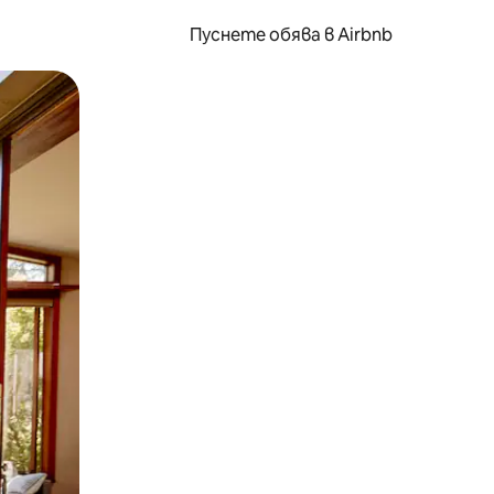
Пуснете обява в Airbnb
окосване или плъзгане.