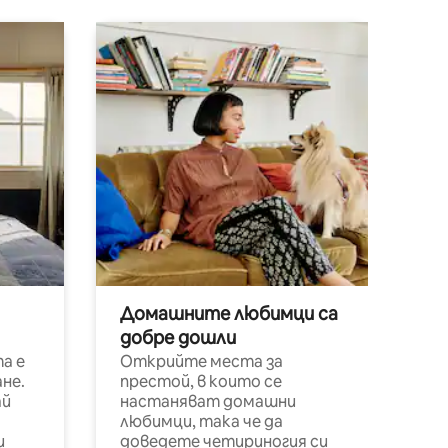
Домашните любимци са
добре дошли
а е
Открийте места за
не.
престой, в които се
ай
настаняват домашни
любимци, така че да
и
доведете четириногия си