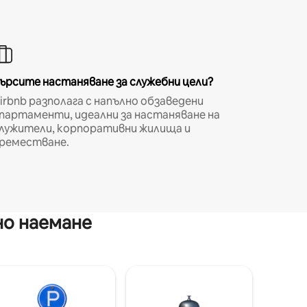
ърсите настаняване за служебни цели?
irbnb разполага с напълно обзаведени
партаменти, идеални за настаняване на
лужители, корпоративни жилища и
реместване.
но наемане