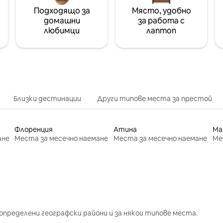
Подходящо за
Място, удобно
домашни
за работа с
любимци
лаптоп
Близки дестинации
Други типове места за престой
Флоренция
Атина
Ма
ане
Места за месечно наемане
Места за месечно наемане
Ме
определени географски райони и за някои типове места.