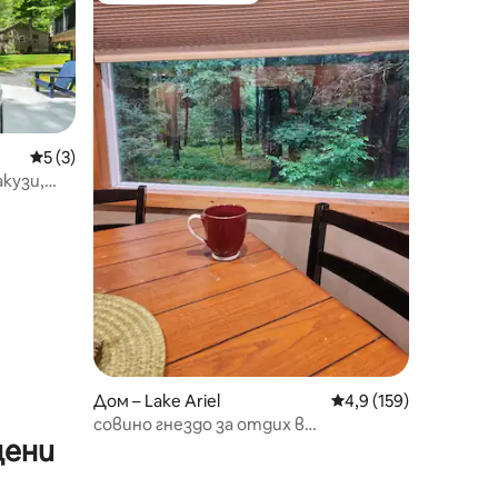
Средна оценка: 5 от 5, 3 отзива
5 (3)
акузи,
Дом – Lake Ariel
Средна оценка: 4,9 
4,9 (159)
совино гнездо за отдих в
цени
провинцията