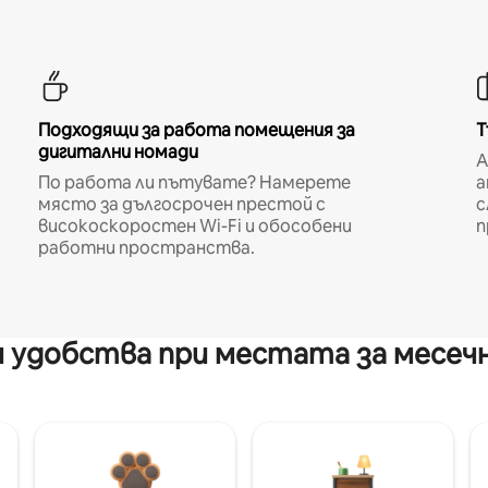
Подходящи за работа помещения за
Т
дигитални номади
A
По работа ли пътувате? Намерете
а
място за дългосрочен престой с
с
високоскоростен Wi-Fi и обособени
п
работни пространства.
 удобства при местата за месеч