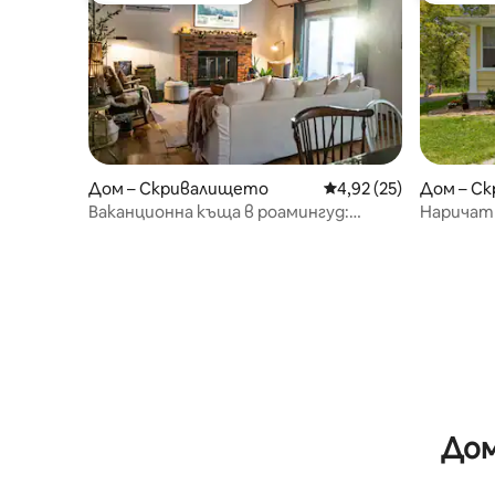
Дом – Скривалището
Средна оценка: 4,92 
4,92 (25)
Дом – С
Ваканционна къща в роамингуд:
Наричат
скривалището - езерото Ариел,
в прови
Пенсилвания
Дом