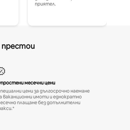
приятел.
и престои
простени месечни цени
пециални цени за дългосрочно наемане
а ваканционни имоти и еднократно
есечно плащане без допълнителни
акси.*