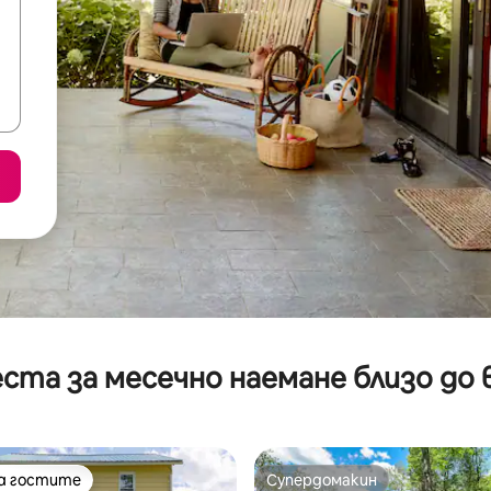
ста за месечно наемане близо до 
на гостите
Супердомакин
на гостите
Супердомакин