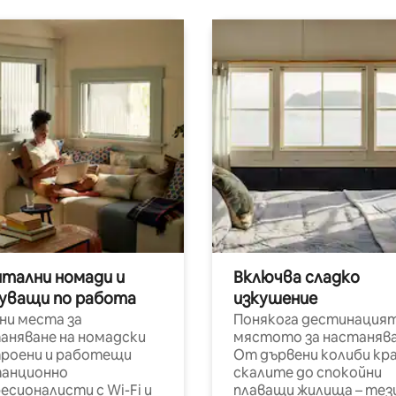
итални номади и
Включва сладко
уващи по работа
изкушение
ни места за
Понякога дестинацият
аняване на номадски
мястото за настанява
роени и работещи
От дървени колиби кр
анционно
скалите до спокойни
есионалисти с Wi-Fi и
плаващи жилища – тез