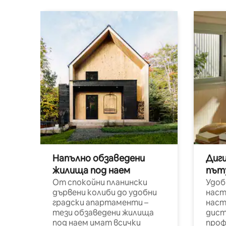
Напълно обзаведени
Диг
жилища под наем
път
От спокойни планински
Удоб
дървени колиби до удобни
наст
градски апартаменти –
наст
тези обзаведени жилища
дист
под наем имат всички
проф