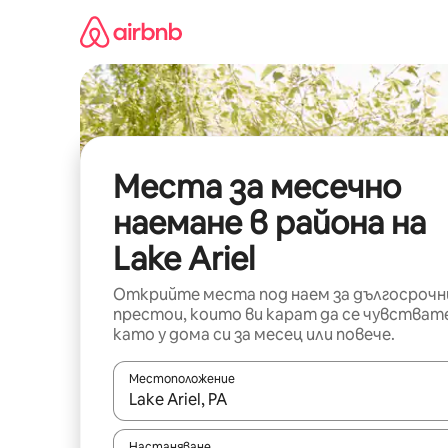
Пропускане
към
съдържанието
Места за месечно
наемане в района на
Lake Ariel
Открийте места под наем за дългосрочн
престои, които ви карат да се чувстват
като у дома си за месец или повече.
Местоположение
Когато резултатите се покажат, използвайт
Настаняване