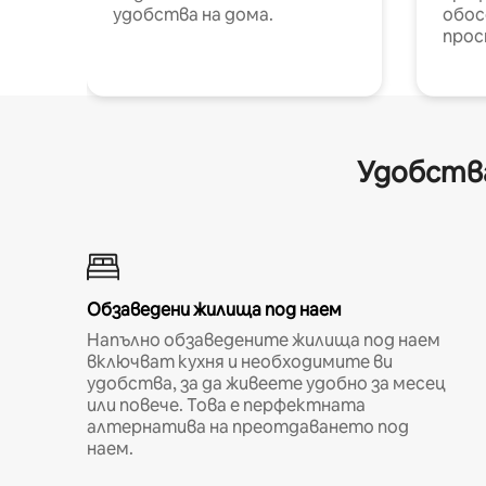
удобства на дома.
обос
прос
Удобства
Обзаведени жилища под наем
Напълно обзаведените жилища под наем
включват кухня и необходимите ви
удобства, за да живеете удобно за месец
или повече. Това е перфектната
алтернатива на преотдаването под
наем.