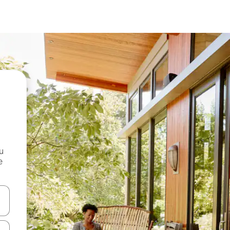
и
е
е клавишите със стрелки нагоре и надолу или навигирайте с д