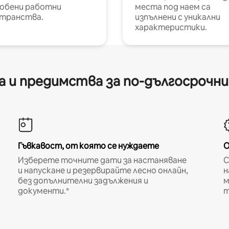
обени работни
места под наем са
транства.
изпълнени с уникални
характеристики.
 и предимства за по-дългосрочн
Гъвкавост, от която се нуждаете
О
Изберете точните дати за настаняване
С
и напускане и резервирайте лесно онлайн,
н
без допълнителни задължения и
м
документи.*
т