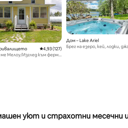
Дом – Lake Ariel
Брег на езеро, кей, лодки, дж
от 5, 25 отзива
кривалището
Средна оценка: 4,93 от 5, 127 отзива
4,93 (127)
стая за игри
 ме Мелоу/Изглед към ферма
нцията
ашен уют и страхотни месечни 