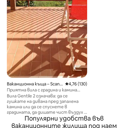
тихо,улицата е
порта От дома и
които позволяв
разходки От Корвара можете лесно
да стигнете до R
30км Стефано ди
Сулмона, 25 км П
Ваканционна къща – Scann
Средна оценка: 4,76 от 5, 13
4,76 (130)
o
Приятна вила с градина и камина
Езеро Скано
Вила Gentile 2 означава: да се
гушкате на дивана пред запалена
камина или да се спуснете в
градината, да дишате чист въздух и
Популярни удобства във
да се насладите на сладката гледка
към уникална естествена картина,
ваканционните жилища под наем