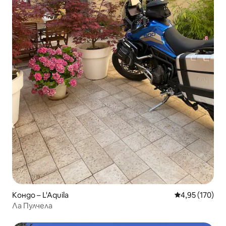
Кондо – L'Aquila
Средна оценка
4,95 (170)
Ла Пулчела