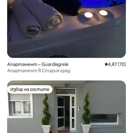
Апартамент – Guardiagrele
Средна оценк
4,87 (70)
Апартамент в Стария град
Избор на гостите
Избор на гостите