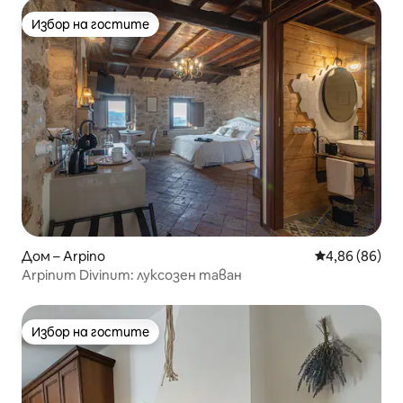
Избор на гостите
Избор на гостите
Дом – Arpino
Средна оценк
4,86 (86)
Arpinum Divinum: луксозен таван
Избор на гостите
Избор на гостите