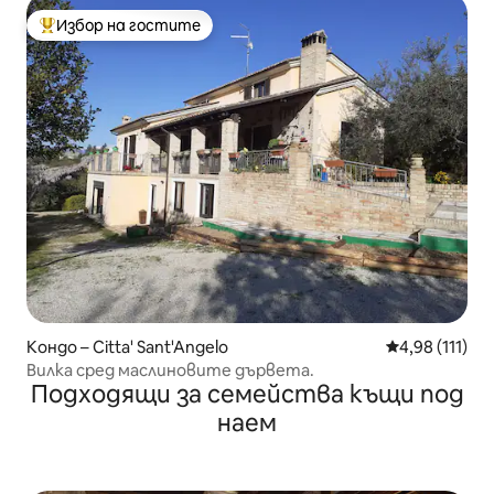
Избор на гостите
Най-популярен избор на гостите
Кондо – Citta' Sant'Angelo
Средна оценка
4,98 (111)
Вилка сред маслиновите дървета.
Подходящи за семейства къщи под
наем