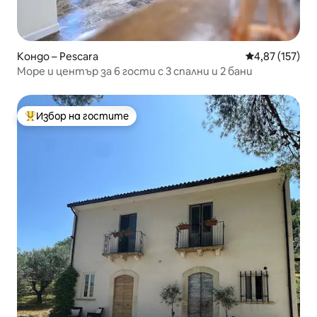
Кондо – Pescara
Средна оценка
4,87 (157)
Море и център за 6 гости с 3 спални и 2 бани
Избор на гостите
Най-популярен избор на гостите