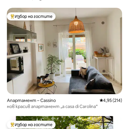
Избор на гостите
Най-популярен избор на гостите
Апартамент – Cassino
Средна оценка
4,95 (214)
нов красив апартамент „a casa di Carolina“
Избор на гостите
Най-популярен избор на гостите