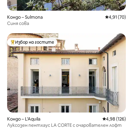
Кондо – Sulmona
Средна оценк
4,91 (70)
Синя сова
Избор на гостите
Най-популярен избор на гостите
Кондо – L'Aquila
Средна оценка
4,98 (126)
Луксозен пентхаус LA CORTE с очарователен лофт