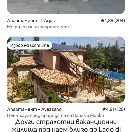
Апартамент – L'Aquila
Средна оценка
4,89 (204)
Модерен мини апартамент
Избор на гостите
Избор на гостите
Апартамент – Avezzano
Средна оценка
4,91 (126)
Пентхаус сред природата на Паола и Марко
Други страхотни ваканционни
жилища под наем близо до Lago di