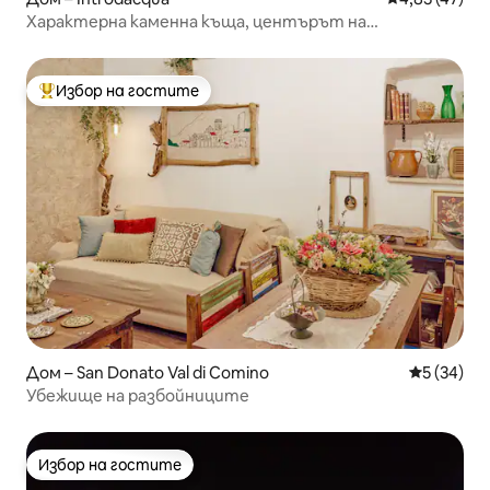
Характерна каменна къща, центърът на
Интродакуа
Избор на гостите
Най-популярен избор на гостите
Дом – San Donato Val di Comino
Средна оц
5 (34)
Убежище на разбойниците
Избор на гостите
Избор на гостите