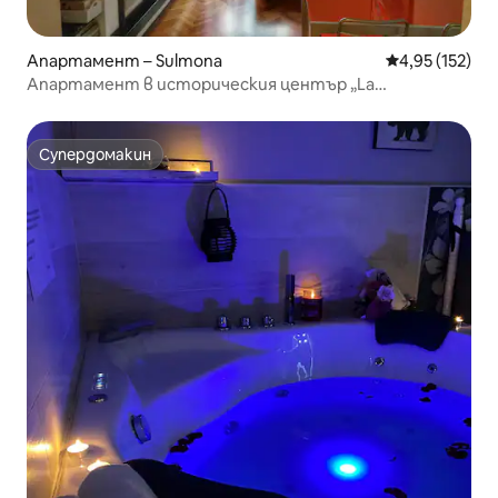
Апартамент – Sulmona
Средна оценка
4,95 (152)
Апартамент в историческия център „La
Ciammarica“
Супердомакин
Супердомакин