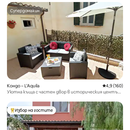
Супердомакин
Супердомакин
Кондо – L'Aquila
Средна оценк
4,9 (160)
Уютна къща с частен двор в историческия център
на Л'Акуила
Избор на гостите
Най-популярен избор на гостите