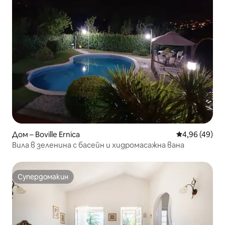
Дом – Boville Ernica
Средна оценк
4,96 (49)
Вила в зеленина с басейн и хидромасажна вана
Супердомакин
Супердомакин