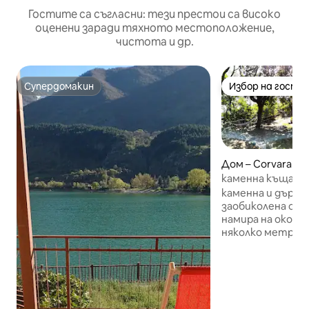
Гостите са съгласни: тези престои са високо
оценени заради тяхното местоположение,
чистота и др.
Супердомакин
Избор на гости
Супердомакин
Избор на гости
Дом – Corvara
каменна къща в гората ма
гората
каменна и дърве
заобиколена от 
намира на около 
няколко метра 
село Корвара на 
морското равнище Намира
центъра на гора
квадратни метр
използваема Мястот