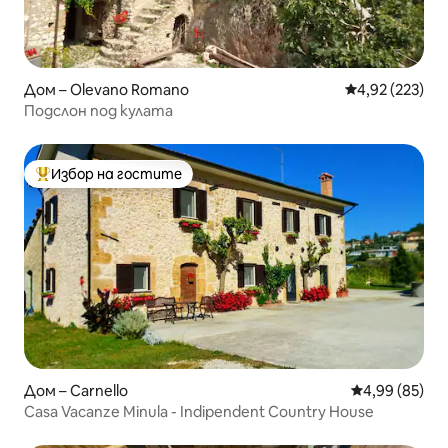
Дом – Olevano Romano
Средна оценка
4,92 (223)
Подслон под кулата
Избор на гостите
Най-популярен избор на гостите
Дом – Carnello
Средна оценк
4,99 (85)
Casa Vacanze Minula - Indipendent Country House