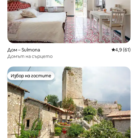
Дом – Sulmona
Средна оцен
4,9 (61)
Домът на сърцето
Избор на гостите
Избор на гостите