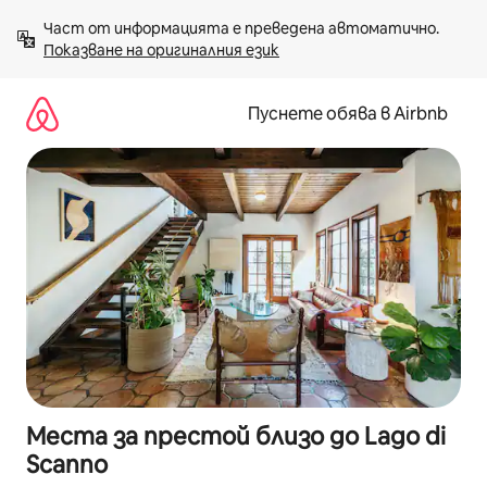
Пропускане
Част от информацията е преведена автоматично. 
към
Показване на оригиналния език
съдържанието
Пуснете обява в Airbnb
Места за престой близо до Lago di
Scanno