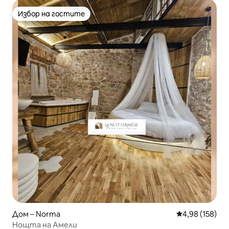
Избор на гостите
Избор на гостите
Дом – Norma
Средна оценка
4,98 (158)
Нощта на Амели