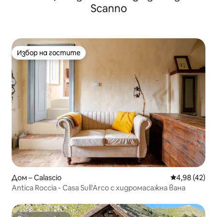
Scanno
Избор на гостите
Избор на гостите
Дом – Calascio
Средна оценк
4,98 (42)
Antica Roccia - Casa Sull'Arco с хидромасажна вана