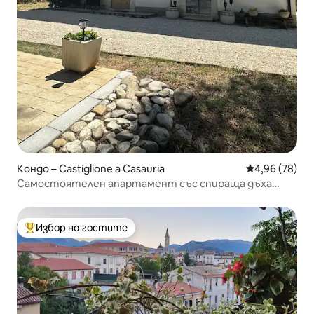
Кондо – Castiglione a Casauria
Средна оценк
4,96 (78)
Самостоятелен апартамент със спираща дъха
гледка към планината
Избор на гостите
Най-популярен избор на гостите