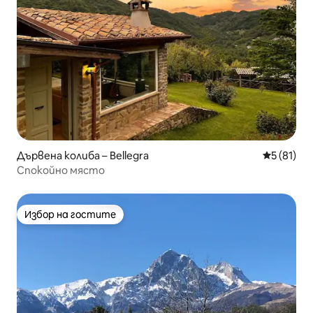
Дървена колиба – Bellegra
Средна оц
5 (81)
Спокойно място
Избор на гостите
Избор на гостите