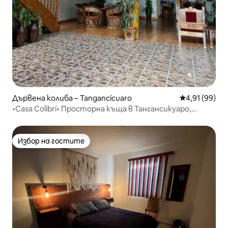
Дървена колиба – Tangancícuaro
Средна оценк
4,91 (99)
•Casa Colibrí• Просторна къща в Тангансикуаро,
Мичиган.
Избор на гостите
Избор на гостите