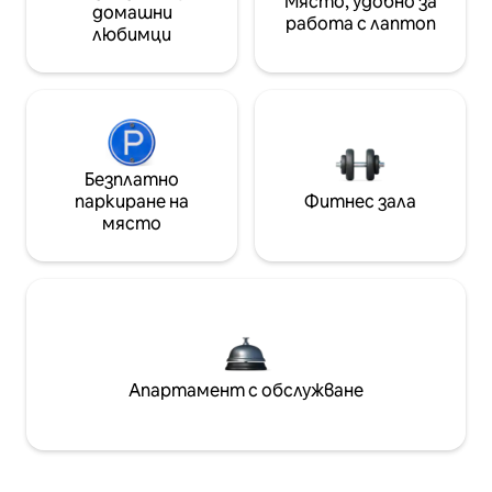
Място, удобно за
домашни
работа с лаптоп
любимци
Безплатно
паркиране на
Фитнес зала
място
Апартамент с обслужване