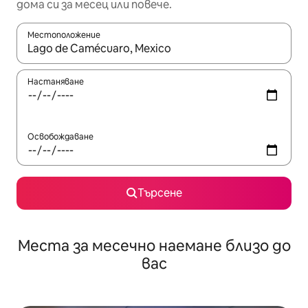
дома си за месец или повече.
Местоположение
Когато резултатите се покажат, използвайте клавишите 
Настаняване
Освобождаване
Търсене
Места за месечно наемане близо до
вас