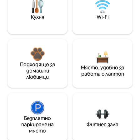
Кухня
Wi-Fi
Подходящо за
Място, удобно за
домашни
работа с лаптоп
любимци
Безплатно
паркиране на
Фитнес зала
място