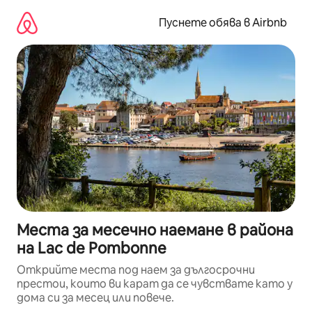
Пропускане
към
Пуснете обява в Airbnb
съдържанието
Места за месечно наемане в района
на Lac de Pombonne
Открийте места под наем за дългосрочни
престои, които ви карат да се чувствате като у
дома си за месец или повече.