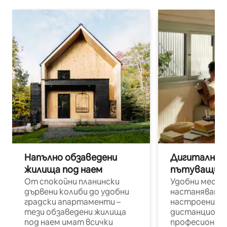
Напълно обзаведени
Дигитални н
жилища под наем
пътуващи п
От спокойни планински
Удобни места
дървени колиби до удобни
настаняване 
градски апартаменти –
настроени и
тези обзаведени жилища
дистанционн
под наем имат всички
професионалис