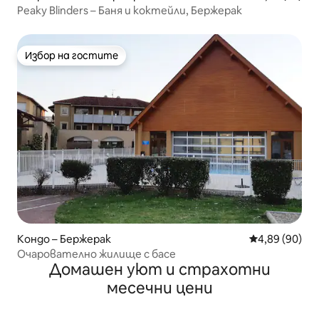
Peaky Blinders – Баня и коктейли, Бержерак
Избор на гостите
Избор на гостите
Кондо – Бержерак
Средна оценк
4,89 (90)
Очарователно жилище с басе
Домашен уют и страхотни
месечни цени