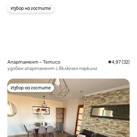
Избор на гостите
Избор на гостите
Апартамент – Temuco
Средна оценк
4,97 (32)
удобен апартамент с включен паркинг
Избор на гостите
Избор на гостите