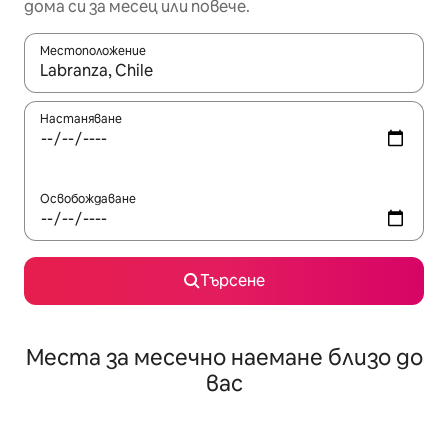
дома си за месец или повече.
Местоположение
Когато резултатите се покажат, използвайте клавишите 
Настаняване
Освобождаване
Търсене
Места за месечно наемане близо до
вас