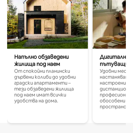
Напълно обзаведени
Дигитални н
жилища под наем
пътуващи п
От спокойни планински
Удобни места
дървени колиби до удобни
настаняване 
градски апартаменти –
настроени и
тези обзаведени жилища
дистанционн
под наем имат всички
професионалис
удобства на дома.
обособени р
пространств