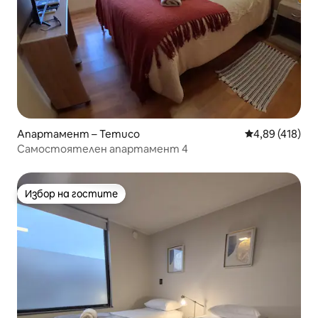
Апартамент – Temuco
Средна оценка
4,89 (418)
Самостоятелен апартамент 4
Избор на гостите
Избор на гостите