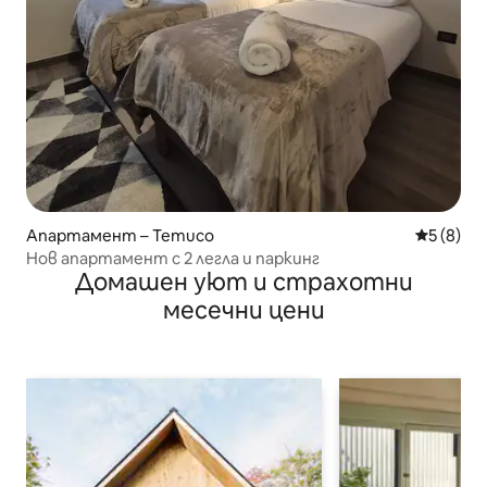
Апартамент – Temuco
Средна о
5 (8)
Нов апартамент с 2 легла и паркинг
Домашен уют и страхотни
месечни цени