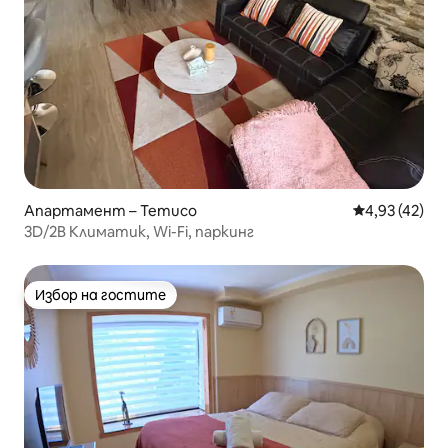
Апартамент – Temuco
Средна оценк
4,93 (42)
3D/2B Климатик, Wi-Fi, паркинг
Избор на гостите
Избор на гостите