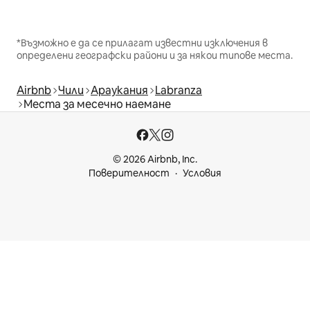
*Възможно е да се прилагат известни изключения в
определени географски райони и за някои типове места.
Airbnb
Чили
Араукания
Labranza
Места за месечно наемане
© 2026 Airbnb, Inc.
Поверителност
Условия