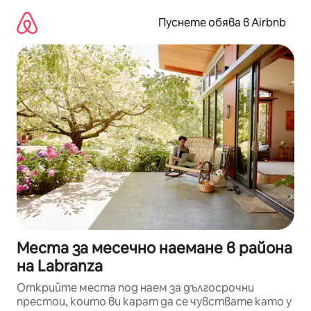
Пропускане
към
Пуснете обява в Airbnb
съдържанието
Места за месечно наемане в района
на Labranza
Открийте места под наем за дългосрочни
престои, които ви карат да се чувствате като у