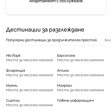
Апартамент с обслужване
Дестинации за разглеждане
Популярни дестинации за продължителен престой
Бли
Ню Йорк
Барселона
Места за месечно наемане
Места за месечно наемане
Флоренция
Атина
Места за месечно наемане
Места за месечно наемане
Маями
Монреал
Места за месечно наемане
Места за месечно наемане
Сиатъл
Повече информация
Места за месечно наемане