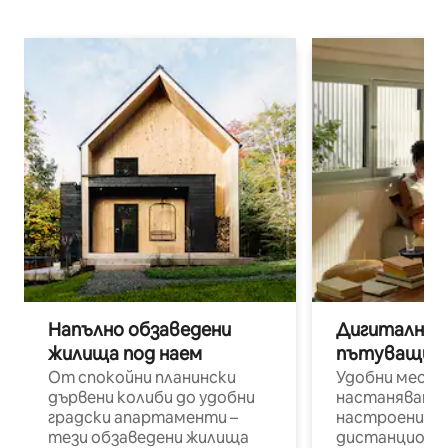
Напълно обзаведени
Дигитални н
жилища под наем
пътуващи п
От спокойни планински
Удобни места
дървени колиби до удобни
настаняване 
градски апартаменти –
настроени и
тези обзаведени жилища
дистанционн