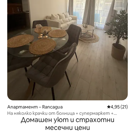
Апартамент – Rancagua
Средна оценк
4,95 (21)
На няколко крачки от болница + супермаркет +
Домашен уют и страхотни
транспорт
месечни цени