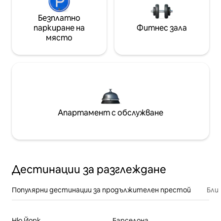
Безплатно
паркиране на
Фитнес зала
място
Апартамент с обслужване
Дестинации за разглеждане
Популярни дестинации за продължителен престой
Бли
Ню Йорк
Барселона