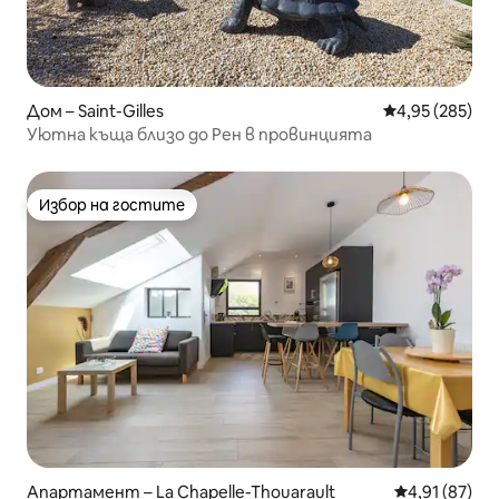
Дом – Saint-Gilles
Средна оценка
4,95 (285)
Уютна къща близо до Рен в провинцията
Избор на гостите
Избор на гостите
Апартамент – La Chapelle-Thouarault
Средна оценк
4,91 (87)