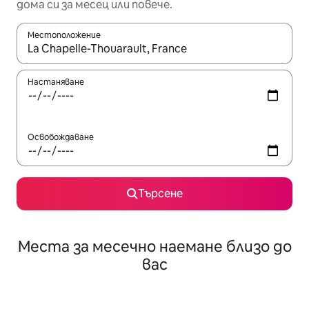
дома си за месец или повече.
Местоположение
Когато резултатите се покажат, използвайте клавишите 
Настаняване
Освобождаване
Търсене
Места за месечно наемане близо до
вас