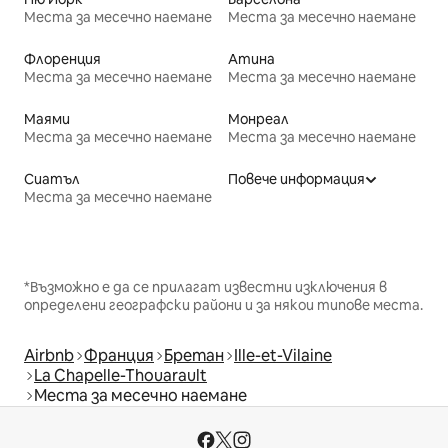
Места за месечно наемане
Места за месечно наемане
Флоренция
Атина
Места за месечно наемане
Места за месечно наемане
Маями
Монреал
Места за месечно наемане
Места за месечно наемане
Сиатъл
Повече информация
Места за месечно наемане
*Възможно е да се прилагат известни изключения в
определени географски райони и за някои типове места.
Airbnb
Франция
Бретан
Ille-et-Vilaine
La Chapelle-Thouarault
Места за месечно наемане