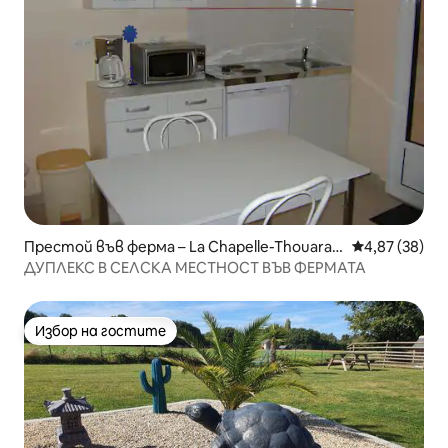
Престой във ферма – La Chapelle-Thouarau
Средна оценк
4,87 (38)
lt
ДУПЛЕКС В СЕЛСКА МЕСТНОСТ ВЪВ ФЕРМАТА
Избор на гостите
Избор на гостите