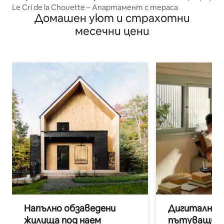
Le Cri de la Chouette – Апартамент с тераса
Домашен уют и страхотни
месечни цени
Напълно обзаведени
Дигитални н
жилища под наем
пътуващи п