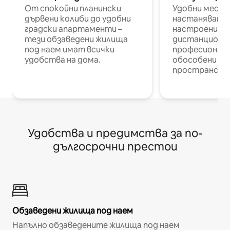
От спокойни планински
Удобни места
дървени колиби до удобни
настаняване 
градски апартаменти –
настроени и
тези обзаведени жилища
дистанционн
под наем имат всички
професионалис
удобства на дома.
обособени р
пространств
Удобства и предимства за по-
дългосрочни престои
Обзаведени жилища под наем
Напълно обзаведените жилища под наем