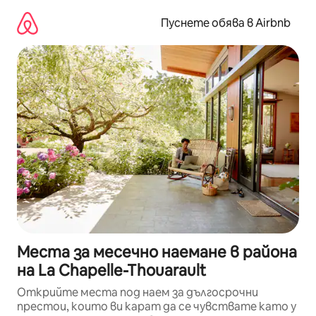
Пропускане
към
Пуснете обява в Airbnb
съдържанието
Места за месечно наемане в района
на La Chapelle-Thouarault
Открийте места под наем за дългосрочни
престои, които ви карат да се чувствате като у