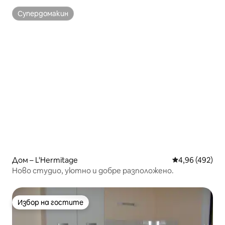
Супердомакин
Супердомакин
Дом – L'Hermitage
Средна оценка
4,96 (492)
Ново студио, уютно и добре разположено.
Избор на гостите
Избор на гостите