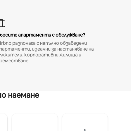
ърсите апартаменти с обслужване?
irbnb разполага с напълно обзаведени
партаменти, идеални за настаняване на
лужители, корпоративни жилища и
реместване.
но наемане