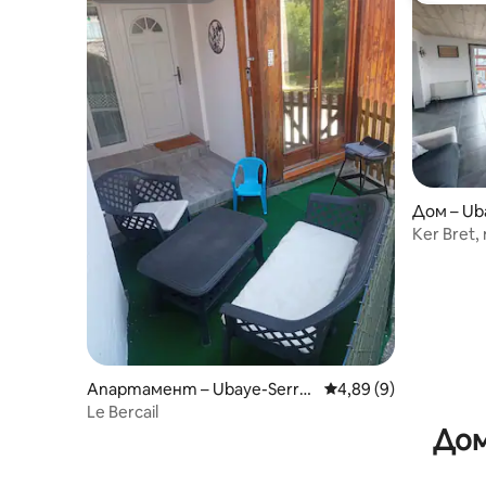
Дом – Ub
Ker Bret
обстано
Апартамент – Ubaye-Serre-
Средна оценка: 4,89
4,89 (9)
Ponçon
Le Bercail
Дом