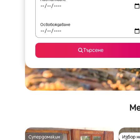
Освобождаване
Търсене
Ме
Супердомакин
Избор 
Супердомакин
Избор 