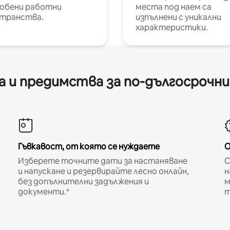
обени работни
места под наем са
транства.
изпълнени с уникални
характеристики.
 и предимства за по-дългосрочн
Гъвкавост, от която се нуждаете
О
Изберете точните дати за настаняване
С
и напускане и резервирайте лесно онлайн,
н
без допълнителни задължения и
м
документи.*
т