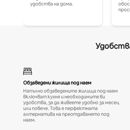
удобства на дома.
обос
прос
Удобства
Обзаведени жилища под наем
Напълно обзаведените жилища под наем
включват кухня и необходимите ви
удобства, за да живеете удобно за месец
или повече. Това е перфектната
алтернатива на преотдаването под
наем.