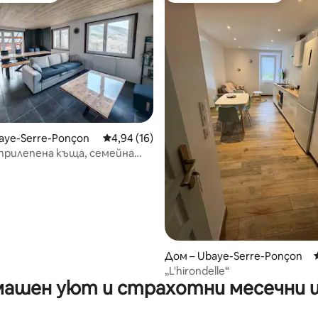
aye-Serre-Ponçon
Средна оценка: 4,94 от 5, 16 отзива
4,94 (16)
, прилепена къща, семейна
вка
 от 5, 9 отзива
Дом – Ubaye-Serre-Ponçon
„L'hirondelle“
ашен уют и страхотни месечни 