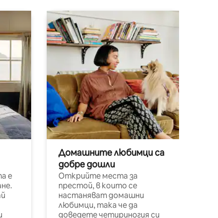
Домашните любимци са
добре дошли
а е
Открийте места за
не.
престой, в които се
ай
настаняват домашни
любимци, така че да
и
доведете четириногия си