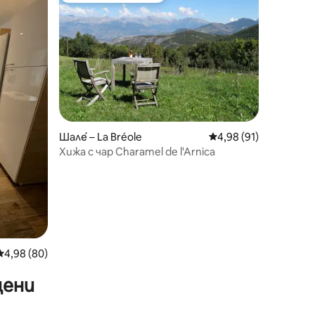
Шале́ – La Bréole
Средна оценка: 4,98
4,98 (91)
Хижа с чар Charamel de l'Arnica
Средна оценка: 4,98 от 5, 80 отзива
4,98 (80)
цени