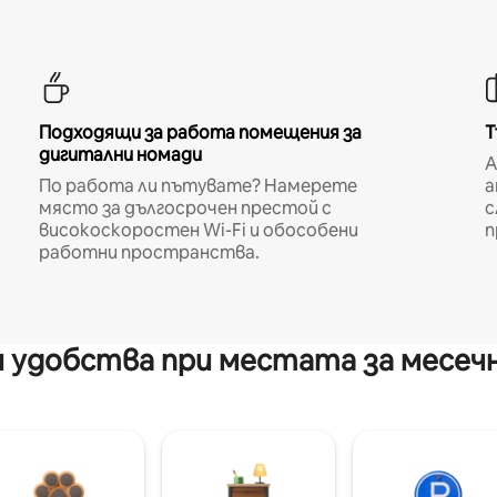
Подходящи за работа помещения за
Т
дигитални номади
A
По работа ли пътувате? Намерете
а
място за дългосрочен престой с
с
високоскоростен Wi-Fi и обособени
п
работни пространства.
 удобства при местата за месеч