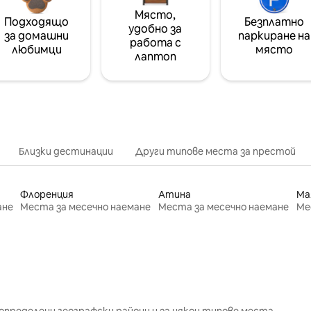
Място,
Подходящо
Безплатно
удобно за
за домашни
паркиране на
работа с
любимци
място
лаптоп
Близки дестинации
Други типове места за престой
Флоренция
Атина
Ма
ане
Места за месечно наемане
Места за месечно наемане
Ме
определени географски райони и за някои типове места.