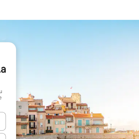
La
и
е
е клавишите със стрелки нагоре и надолу или навигирайте с д