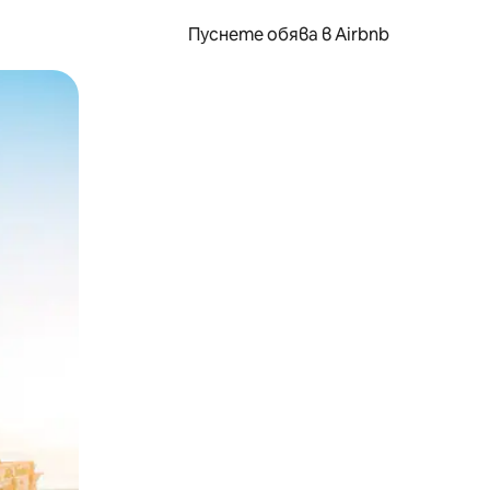
Пуснете обява в Airbnb
окосване или плъзгане.