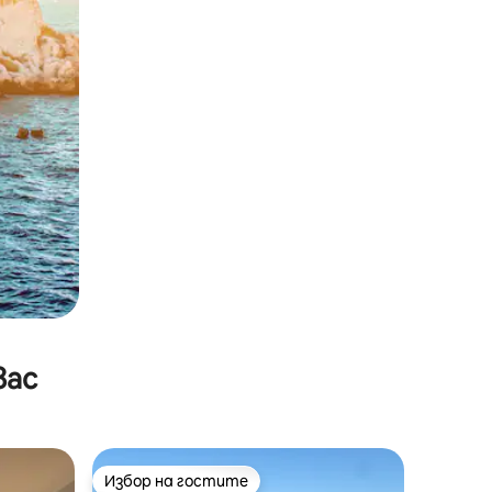
вас
Избор на гостите
тите
Избор на гостите