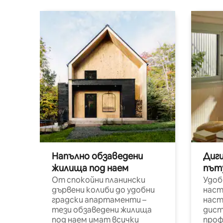
Напълно обзаведени
Диг
жилища под наем
път
От спокойни планински
Удоб
дървени колиби до удобни
наст
градски апартаменти –
наст
тези обзаведени жилища
дист
под наем имат всички
проф