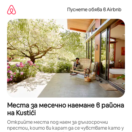
Пропускане
към
Пуснете обява в Airbnb
съдържанието
Места за месечно наемане в района
на Kustići
Открийте места под наем за дългосрочни
престои, които ви карат да се чувствате като у