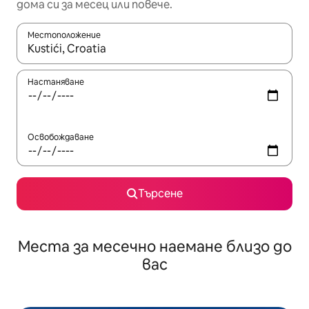
дома си за месец или повече.
Местоположение
Когато резултатите се покажат, използвайте клавишите 
Настаняване
Освобождаване
Търсене
Места за месечно наемане близо до
вас