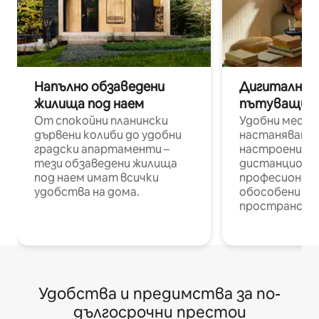
Напълно обзаведени
Дигитални н
жилища под наем
пътуващи п
От спокойни планински
Удобни места
дървени колиби до удобни
настаняване 
градски апартаменти –
настроени и
тези обзаведени жилища
дистанционн
под наем имат всички
професионалис
удобства на дома.
обособени р
пространств
Удобства и предимства за по-
дългосрочни престои