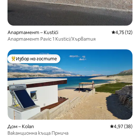
Апартамент – Kustići
Средна оценк
4,75 (12)
Апартамент Pavic 1 Kustici/Хърватия
Избор на гостите
Най-популярен избор на гостите
Дом – Kolan
Средна оценк
4,97 (38)
Ваканционна къща Прнича