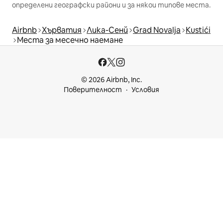
определени географски райони и за някои типове места.
Airbnb
Хърватия
Лика-Сенй
Grad Novalja
Kustići
Места за месечно наемане
© 2026 Airbnb, Inc.
Поверителност
Условия