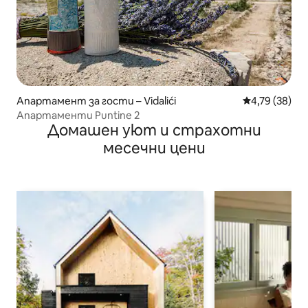
Апартамент за гости – Vidalići
Средна оценк
4,79 (38)
Апартаменти Puntine 2
Домашен уют и страхотни
месечни цени