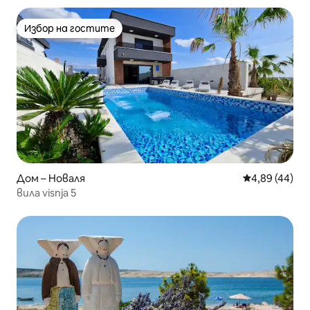
Избор на гостите
Избор на гостите
Дом – Новаля
Средна оценк
4,89 (44)
вила visnja 5