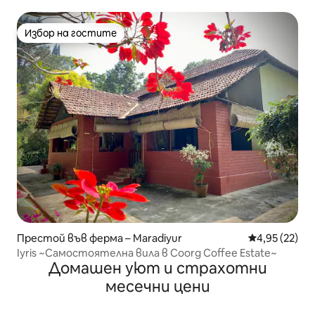
докато разглеждате околностите.
Избор на гостите
Избор на гостите
Престой във ферма – Maradiyur
Средна оценк
4,95 (22)
Iyris ~Самостоятелна вила в Coorg Coffee Estate~
Домашен уют и страхотни
месечни цени