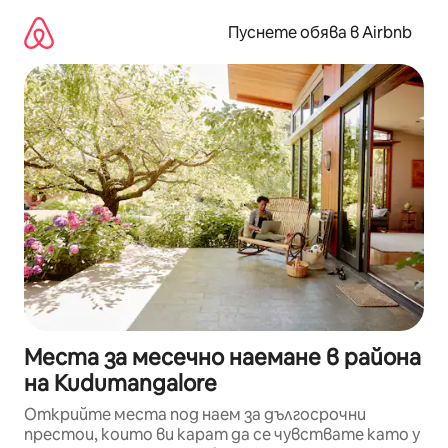
Пропускане
към
Пуснете обява в Airbnb
съдържанието
Места за месечно наемане в района
на Kudumangalore
Открийте места под наем за дългосрочни
престои, които ви карат да се чувствате като у