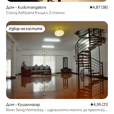
Дом – Kudumangalore
Средна оценк
4,87 (38)
Coorg Ashiyana Къща с 2 спални
Избор на гостите
Избор на гостите
Дом – Кушалнагар
Средна оценк
4,95 (21)
River Song Homestay – идеалното място за престой,