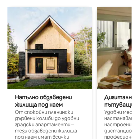
Напълно обзаведени
Дигитални н
жилища под наем
пътуващи п
От спокойни планински
Удобни места
дървени колиби до удобни
настаняване 
градски апартаменти –
настроени и
тези обзаведени жилища
дистанционн
под наем имат всички
професионалис