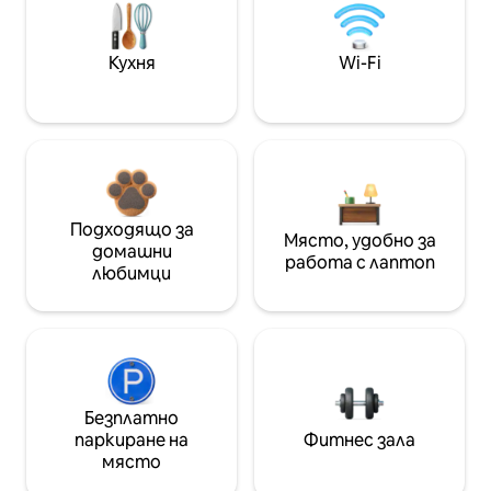
Кухня
Wi-Fi
Подходящо за
Място, удобно за
домашни
работа с лаптоп
любимци
Безплатно
паркиране на
Фитнес зала
място