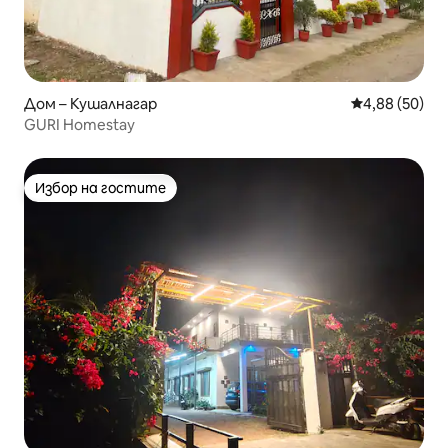
Дом – Кушалнагар
Средна оценк
4,88 (50)
GURI Homestay
Избор на гостите
Избор на гостите