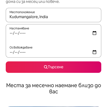
дома си за месец или повече.
Местоположение
Когато резултатите се покажат, използвайте клавишите 
Настаняване
Освобождаване
Търсене
Места за месечно наемане близо до
вас