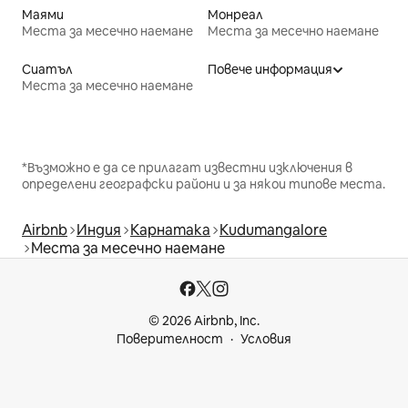
Маями
Монреал
Места за месечно наемане
Места за месечно наемане
Сиатъл
Повече информация
Места за месечно наемане
*Възможно е да се прилагат известни изключения в
определени географски райони и за някои типове места.
Airbnb
Индия
Карнатака
Kudumangalore
Места за месечно наемане
© 2026 Airbnb, Inc.
Поверителност
Условия