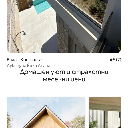
Вила – Koutsouras
Средна о
5 (7)
Луксозна вила Асана
Домашен уют и страхотни
месечни цени