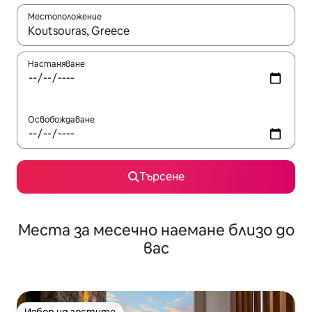
Местоположение
Когато резултатите се покажат, използвайте клавишите 
Настаняване
Освобождаване
Търсене
Места за месечно наемане близо до
вас