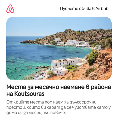
Пропускане
към
Пуснете обява в Airbnb
съдържанието
Места за месечно наемане в района
на Koutsouras
Открийте места под наем за дългосрочни
престои, които ви карат да се чувствате като у
дома си за месец или повече.