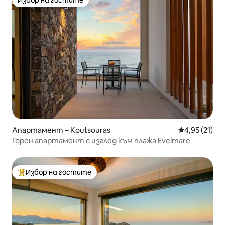
Избор на гостите
Избор на гостите
Апартамент – Koutsouras
Средна оценк
4,95 (21)
Горен апартамент с изглед към плажа Evelmare
Избор на гостите
Най-популярен избор на гостите