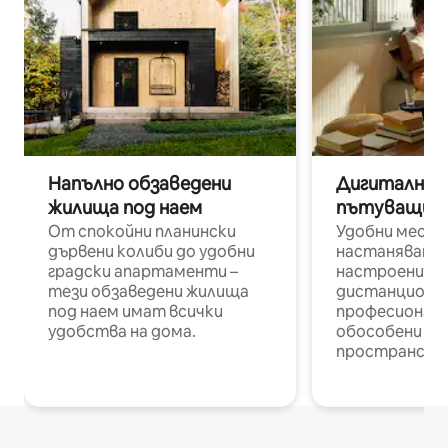
Напълно обзаведени
Дигитални н
жилища под наем
пътуващи п
От спокойни планински
Удобни места
дървени колиби до удобни
настаняване 
градски апартаменти –
настроени и
тези обзаведени жилища
дистанционн
под наем имат всички
професионалис
удобства на дома.
обособени р
пространств