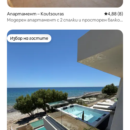
Апартамент – Koutsouras
Средна оцен
4,88 (8)
Модерен апартамент с 2 спалки и просторен балкон
2
Избор на гостите
Избор на гостите