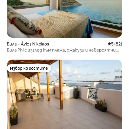
Вила – Áyios Nikólaos
Средна оц
5 (82)
Вила Phi с изглед към плажа, джакузи и невероятни
гледки
Избор на гостите
Избор на гостите