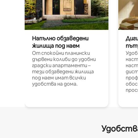
Напълно обзаведени
Диг
жилища под наем
път
От спокойни планински
Удоб
дървени колиби до удобни
наст
градски апартаменти –
наст
тези обзаведени жилища
дист
под наем имат всички
проф
удобства на дома.
обос
прос
Удобства