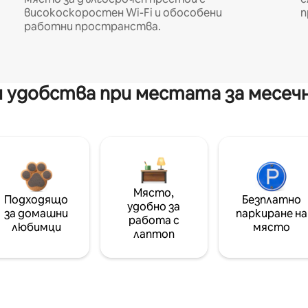
високоскоростен Wi-Fi и обособени
п
работни пространства.
 удобства при местата за месеч
Място,
Подходящо
Безплатно
удобно за
за домашни
паркиране на
работа с
любимци
място
лаптоп