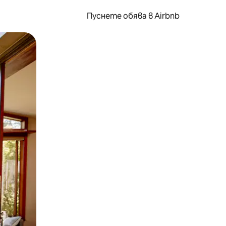
Пуснете обява в Airbnb
окосване или плъзгане.