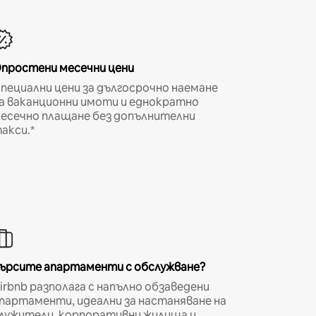
простени месечни цени
пециални цени за дългосрочно наемане
а ваканционни имоти и еднократно
есечно плащане без допълнителни
акси.*
ърсите апартаменти с обслужване?
irbnb разполага с напълно обзаведени
партаменти, идеални за настаняване на
лужители, корпоративни жилища и