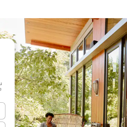
и
е
е клавишите със стрелки нагоре и надолу или навигирайте с д