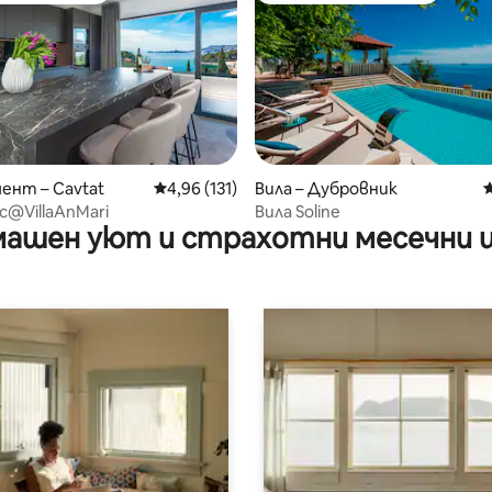
от 5, 17 отзива
ент – Cavtat
Средна оценка: 4,96 от 5, 131 отзива
4,96 (131)
Вила – Дубровник
С
@VillaAnMari
Вила Soline
ашен уют и страхотни месечни 