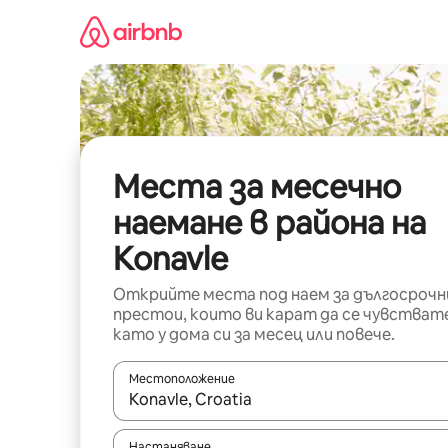
Пропускане
към
съдържанието
Места за месечно
наемане в района на
Konavle
Открийте места под наем за дългосрочн
престои, които ви карат да се чувстват
като у дома си за месец или повече.
Местоположение
Когато резултатите се покажат, използвайт
Настаняване