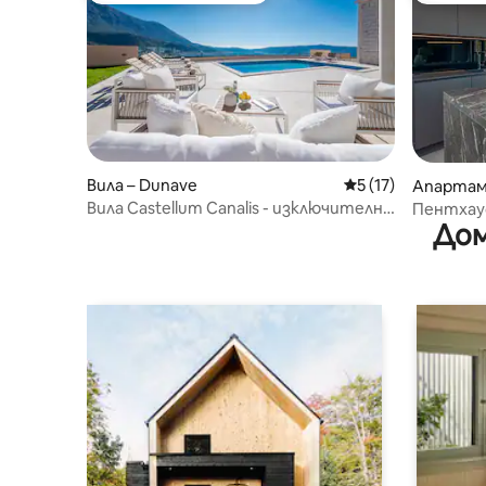
Вила – Dunave
Средна оценка: 5 
5 (17)
Апартам
Вила Castellum Canalis - изключително
Пентхаус
Дом
уединение