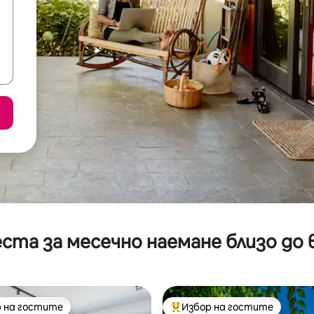
ста за месечно наемане близо до 
 на гостите
Избор на гостите
улярен избор на гостите
Най-популярен избор на гос