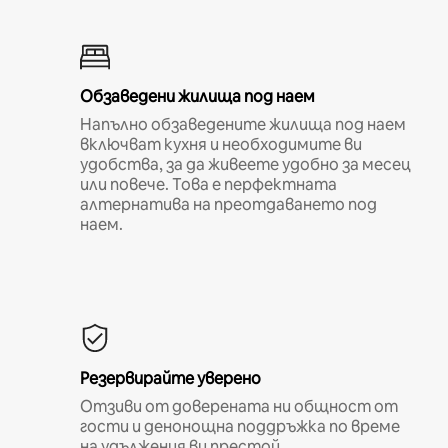
Обзаведени жилища под наем
Напълно обзаведените жилища под наем
включват кухня и необходимите ви
удобства, за да живеете удобно за месец
или повече. Това е перфектната
алтернатива на преотдаването под
наем.
Резервирайте уверено
Отзиви от доверената ни общност от
гости и денонощна поддръжка по време
на удължения ви престой.