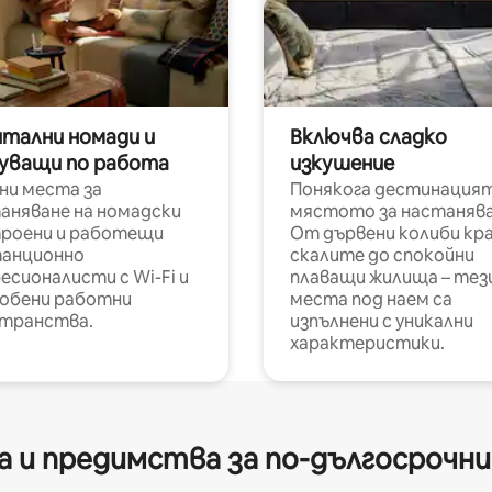
итални номади и
Включва сладко
уващи по работа
изкушение
ни места за
Понякога дестинацият
аняване на номадски
мястото за настанява
роени и работещи
От дървени колиби кр
анционно
скалите до спокойни
есионалисти с Wi-Fi и
плаващи жилища – тез
обени работни
места под наем са
транства.
изпълнени с уникални
характеристики.
 и предимства за по-дългосрочн