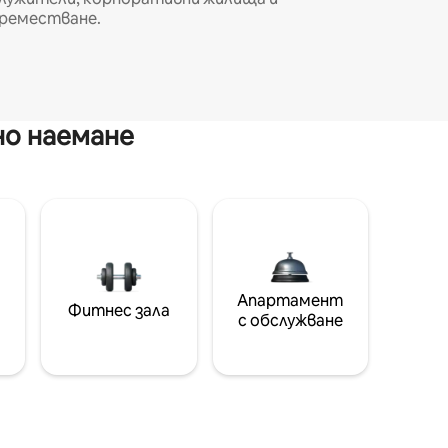
реместване.
но наемане
Апартамент
Фитнес зала
с обслужване