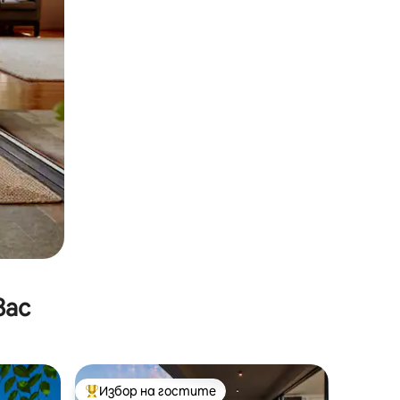
вас
Избор на гостите
тите
Най-популярен избор на гостите