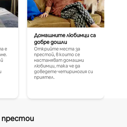
Домашните любимци са
добре дошли
а е
Открийте места за
не.
престой, в които се
ай
настаняват домашни
любимци, така че да
и
доведете четириногия си
приятел.
и престои