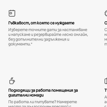
Гъвкавост, от която се нуждаете
О
Изберете точните дати за настаняване
С
и напускане и резервирайте лесно онлайн,
н
без допълнителни задължения и
м
документи.*
т
Подходящи за работа помещения за
Т
дигитални номади
A
По работа ли пътувате? Намерете
а
място за дългосрочен престой с
с