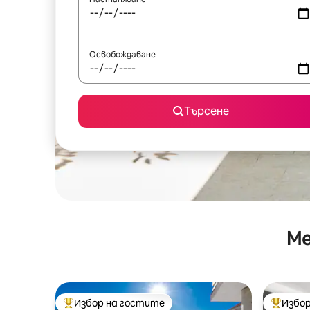
Освобождаване
Търсене
Ме
Избор на гостите
Избор
Най-популярен избор на гостите
Най-поп