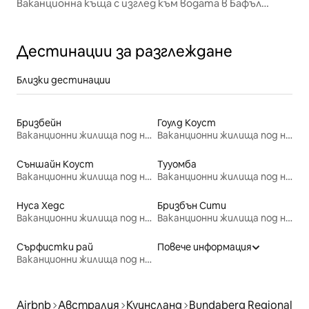
Ваканционна къща с изглед към водата в Бафъл
Крийк
Дестинации за разглеждане
Близки дестинации
Бризбейн
Гоулд Коуст
Ваканционни жилища под наем
Ваканционни жилища под наем
Съншайн Коуст
Тууомба
Ваканционни жилища под наем
Ваканционни жилища под наем
Нуса Хедс
Бризбън Сити
Ваканционни жилища под наем
Ваканционни жилища под наем
Сърфистки рай
Повече информация
Ваканционни жилища под наем
Airbnb
Австралия
Куинсланд
Bundaberg Regional