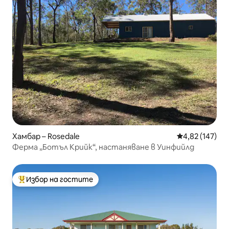
Хамбар – Rosedale
Средна оценка
4,82 (147)
Ферма „Ботъл Крийк“, настаняване в Уинфийлд
Избор на гостите
Най-популярен избор на гостите