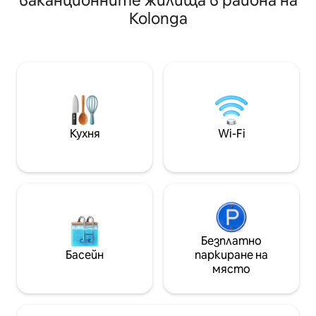
ваканционните жилища в района на
тези, които обичат да ловят риба,
място за почивк
Kolonga
можете да пуснете лодката си
само на 20 км от
направо от предния двор. Кучетата
частен, сигурен
са добре дошли, но гостите носят
престой във фер
отговорност за почистването на
сред 35 хектара
прекомерното количество козина.
предлага перфе
Не се допускат кучета върху
от селско споко
мебелите или в спалните. Ще бъде
комфорт По врем
начислена допълнителна такса за
изживейте най-
почистване, ако бъде открита
свята – спокой
Кухня
Wi-Fi
кучешка козина на някое от тези
фермерския жив
места. Също така без преследване
в близките заб
на дивите животни.
Безплатно
Басейн
паркиране на
място