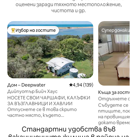
оценени заради тяхното местоположение,
чистота и др.
Избор на гостите
Супердомакин
Най-популярен избор на гостите
Супердомакин
Дом – Deepwater
Средна оценка: 4,94 от 5, 139
4,94 (139)
Дийпуотър Бийч Хаус
Къща за гости – 
НОСЕТЕ СВОИ ЧАРШАФИ, КАЛЪФКИ
Отдъхнете си н
ЗА ВЪЗГЛАВНИЦИ И ХАВЛИИ
Downs Farm Stay
Събудете се под
Отпуснете се в това скрито
птиците, поеме
частно място, където
на провинцията 
релаксацията и подмладяването са
докато времето 
на първо място. Времето спира,
Стандартни удобства във
Избягайте в съ
предлагайки безкрайно бягство. А за
и се отпуснете 