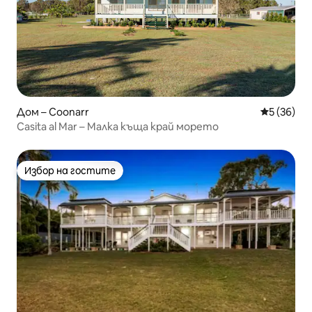
Дом – Coonarr
Средна оц
5 (36)
Casita al Mar – Малка къща край морето
Избор на гостите
Избор на гостите