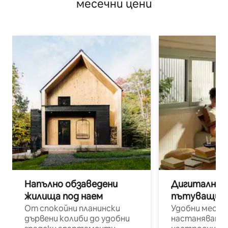
месечни цени
Напълно обзаведени
Дигитални н
жилища под наем
пътуващи п
От спокойни планински
Удобни места
дървени колиби до удобни
настаняване 