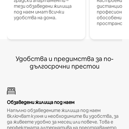
градски апартаменти –
настроени и
тези обзаведени жилища
дистанционн
под наем имат всички
професионалис
удобства на дома.
обособени р
пространств
Удобства и предимства за по-
дългосрочни престои
Обзаведени жилища под наем
Напълно обзаведените жилища под наем
включват кухня и необходимите ви удобства, за
да живеете удобно за месец или повече. Това е
перфектната алтернатива на преотдаването