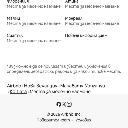
Флоренция
Атина
Места за месечно наемане
Места за месечно наемане
Маями
Монреал
Места за месечно наемане
Места за месечно наемане
Сиатъл
Повече информация
Места за месечно наемане
*Възможно е да се прилагат известни изключения в
определени географски райони и за някои типове места.
Airbnb
Нова Зеландия
Манавату-Уонгануи
Koitiata
Места за месечно наемане
© 2026 Airbnb, Inc.
Поверителност
Условия