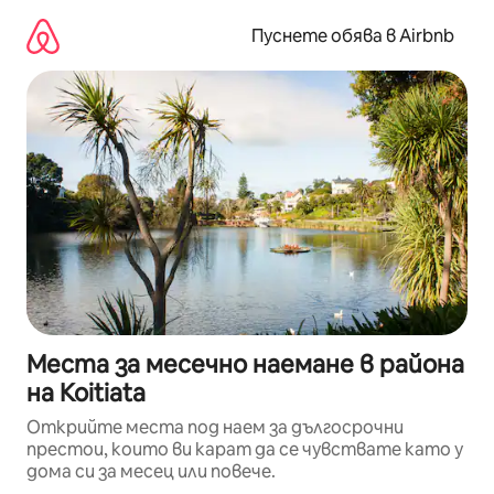
Пропускане
към
Пуснете обява в Airbnb
съдържанието
Места за месечно наемане в района
на Koitiata
Открийте места под наем за дългосрочни
престои, които ви карат да се чувствате като у
дома си за месец или повече.