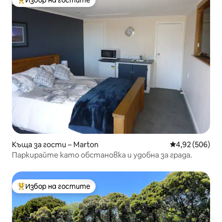
Избор на гостите
Най-популярен избор на гостите
Къща за гости – Marton
Средна оценка
4,92 (506)
Паркирайте като обстановка и удобна за града.
Избор на гостите
Най-популярен избор на гостите