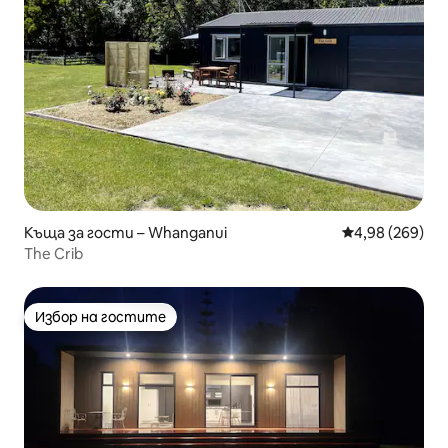
Къща за гости – Whanganui
Средна оценка
4,98 (269)
The Crib
Избор на гостите
Избор на гостите