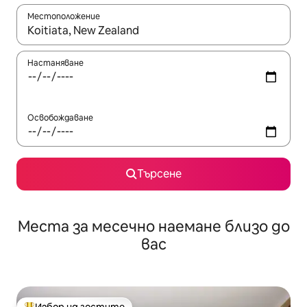
Местоположение
Когато резултатите се покажат, използвайте клавишите 
Настаняване
Освобождаване
Търсене
Места за месечно наемане близо до
вас