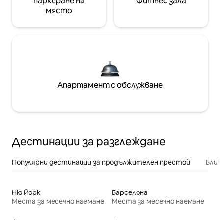
паркиране на
Фитнес зала
място
Апартамент с обслужване
Дестинации за разглеждане
Популярни дестинации за продължителен престой
Бли
Ню Йорк
Барселона
Места за месечно наемане
Места за месечно наемане