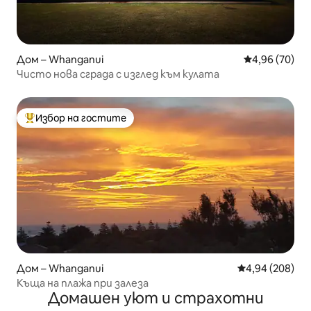
Дом – Whanganui
Средна оценк
4,96 (70)
Чисто нова сграда с изглед към кулата
Избор на гостите
Най-популярен избор на гостите
Дом – Whanganui
Средна оценка
4,94 (208)
Къща на плажа при залеза
Домашен уют и страхотни