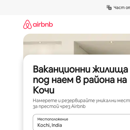
Пропускане
Част от
към
съдържанието
Ваканционни жилища
под наем в района на
Кочи
Намерете и резервирайте уникални мест
за престой чрез Airbnb
Местоположение
Когато резултатите се покажат, използвайт