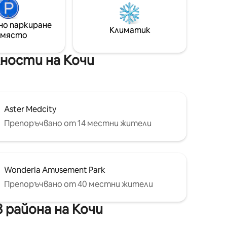
брега.
ки бриз,
но паркиране
я
Климатик
 място
лерии и
 Кочи.
ности на Кочи
ата
Aster Medcity
Препоръчвано от 14 местни жители
Wonderla Amusement Park
Препоръчвано от 40 местни жители
 района на Кочи