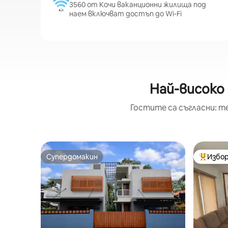
3560 от Кочи ваканционни жилища под
наем включват достъп до Wi-Fi
Най-високо 
Гостите са съгласни: т
Супердомакин
Избор
Супердомакин
Най-поп