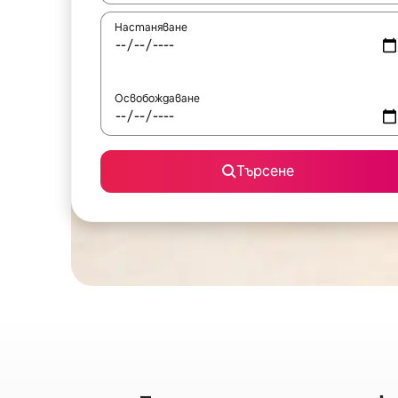
Настаняване
Освобождаване
Търсене