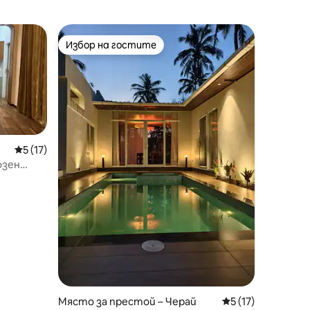
Избор на гостите
тите
Избор на гостите
Средна оценка: 5 от 5, 17 отзива
5 (17)
озен
Място за престой – Черай
Средна оценка: 5
5 (17)