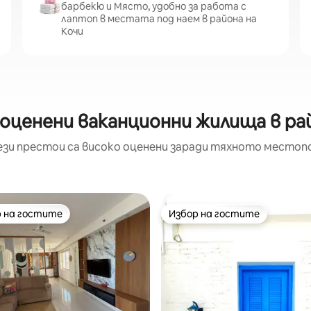
барбекю и Място, удобно за работа с
лаптоп в местата под наем в района на
Кочи
оценени ваканционни жилища в рай
ези престои са високо оценени заради тяхното местоп
 на гостите
Избор на гостите
улярен избор на гостите
Избор на гостите