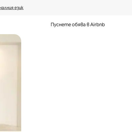
налния език
Пуснете обява в Airbnb
окосване или плъзгане.