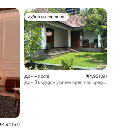
Избор на гостите
Избор на гостите
Дом – Kochi
Средна оценка: 4,95
4,95 (39)
Дом в Блуудс – уютен престой сред
природата
Средна оценка: 4,94 от 5, 67 отзива
4,94 (67)