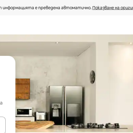
 информацията е преведена автоматично. 
Показване на ориги
а
е клавишите със стрелки нагоре и надолу или навигирайте с д