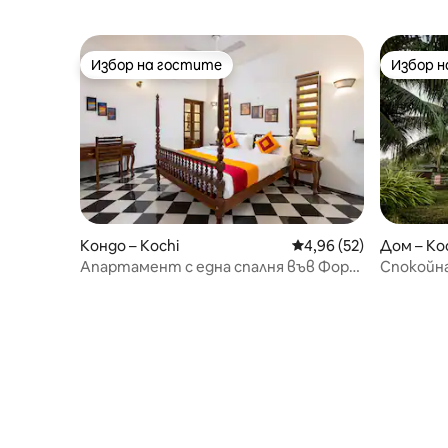
Избор на гостите
Избор 
Избор на гостите
Избор 
Кондо – Kochi
Средна оценка: 4,96 
4,96 (52)
Дом – Ko
Апартамент с една спалня във Форт
Спокойна
Кочи
заобикол