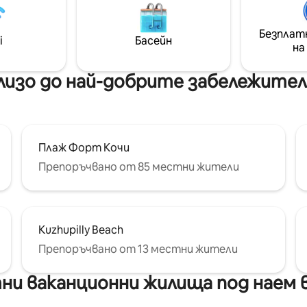
търсещи спокойствие край 
Насладете се на свежия морс
Безплат
живописните залези и лесни
i
Басейн
на
достъп до историческите
кафенета, художествени га
оживената култура на Форт
изо до най-добрите забележител
Насладете се на перфектн
комбинация от комфорт и
крайбрежно блаженство.
Плаж Форт Кочи
Препоръчвано от 85 местни жители
Kuzhupilly Beach
Препоръчвано от 13 местни жители
и ваканционни жилища под наем в