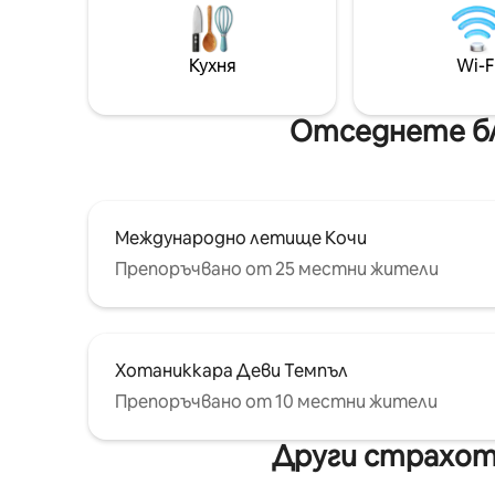
убежище в сърцето на Кочи.
Кухня
Wi-F
Отседнете бл
Международно летище Кочи
Препоръчвано от 25 местни жители
Хотаниккара Деви Темпъл
Препоръчвано от 10 местни жители
Други страхотн