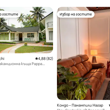
на гостите
Избор на гостите
на гостите
Избор на гостите
chi
Средна оценка: 4,88 от 5, 82 отзива
4,88 (82)
аканционна къща Pappa
от 5, 27 отзива
ъв Валарпадам, Кочи.
Кондо – Панампили Нагар