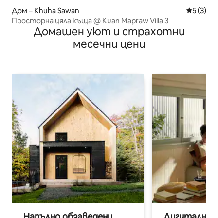
Дом – Khuha Sawan
Средна о
5 (3)
Просторна цяла къща @ Kuan Mapraw Villa 3
Домашен уют и страхотни
месечни цени
Напълно обзаведени
Дигитални н