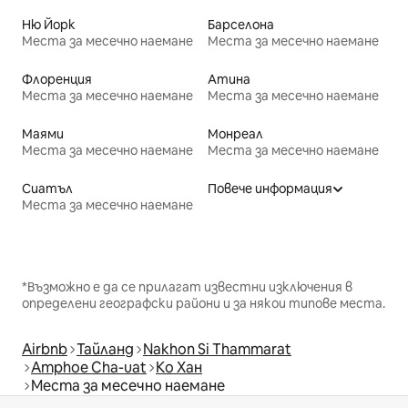
Ню Йорк
Барселона
Места за месечно наемане
Места за месечно наемане
Флоренция
Атина
Места за месечно наемане
Места за месечно наемане
Маями
Монреал
Места за месечно наемане
Места за месечно наемане
Сиатъл
Повече информация
Места за месечно наемане
*Възможно е да се прилагат известни изключения в
определени географски райони и за някои типове места.
Airbnb
Тайланд
Nakhon Si Thammarat
Amphoe Cha-uat
Ко Хан
Места за месечно наемане