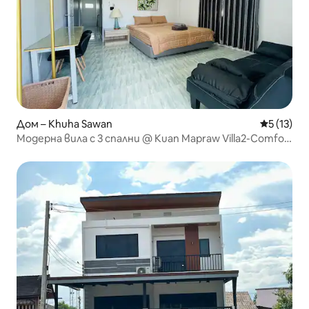
Дом – Khuha Sawan
Средна оц
5 (13)
Модерна вила с 3 спални @ Kuan Mapraw Villa2-Comfort
House