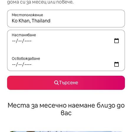
дома си за месец или повече.
Местоположение
Когато резултатите се покажат, използвайте клавишите 
Настаняване
Освобождаване
Търсене
Места за месечно наемане близо до
вас