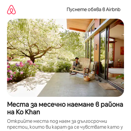
Пропускане
към
Пуснете обява в Airbnb
съдържанието
Места за месечно наемане в района
на Ko Khan
Открийте места под наем за дългосрочни
престои, които ви карат да се чувствате като у