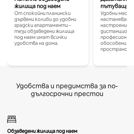
жилища под наем
пътуващи п
От спокойни планински
Удобни места
дървени колиби до удобни
настаняване 
градски апартаменти –
настроени и
тези обзаведени жилища
дистанционн
под наем имат всички
професионалис
удобства на дома.
обособени р
пространств
Удобства и предимства за по-
дългосрочни престои
Обзаведени жилища под наем