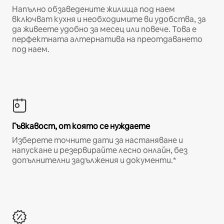
Напълно обзаведените жилища под наем
включват кухня и необходимите ви удобства, за
да живеете удобно за месец или повече. Това е
перфектната алтернатива на преотдаването
под наем.
Гъвкавост, от която се нуждаете
Изберете точните дати за настаняване и
напускане и резервирайте лесно онлайн, без
допълнителни задължения и документи.*