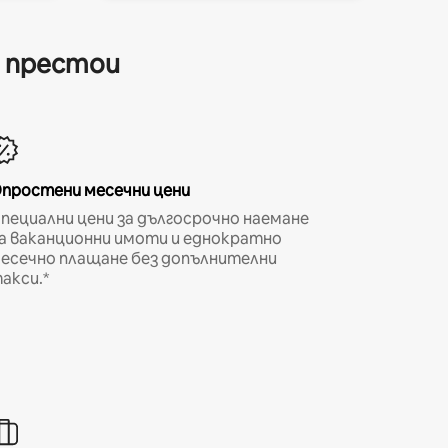
и престои
простени месечни цени
пециални цени за дългосрочно наемане
а ваканционни имоти и еднократно
есечно плащане без допълнителни
акси.*