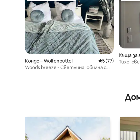
Къща за г
Кондо – Wolfenbüttel
Средна оценка: 5 
5 (77)
Тихо, св
Woods breeze - Светлина, обилна с
самосто
панорамна гледка
Дом