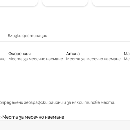
Близки дестинации
Флоренция
Атина
Ма
ане
Места за месечно наемане
Места за месечно наемане
Ме
определени географски райони и за някои типове места.
Места за месечно наемане