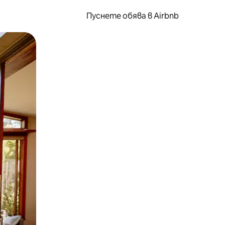
Пуснете обява в Airbnb
окосване или плъзгане.