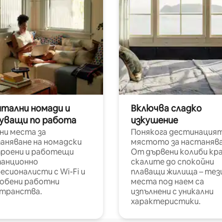
итални номади и
Включва сладко
уващи по работа
изкушение
ни места за
Понякога дестинацият
аняване на номадски
мястото за настанява
роени и работещи
От дървени колиби кр
анционно
скалите до спокойни
есионалисти с Wi-Fi и
плаващи жилища – тез
обени работни
места под наем са
транства.
изпълнени с уникални
характеристики.