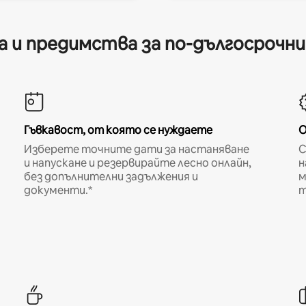
 и предимства за по-дългосрочн
Гъвкавост, от която се нуждаете
О
Изберете точните дати за настаняване
С
и напускане и резервирайте лесно онлайн,
н
без допълнителни задължения и
м
документи.*
т