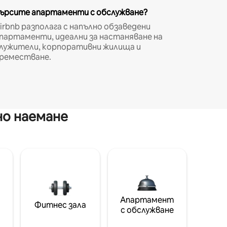
ърсите апартаменти с обслужване?
irbnb разполага с напълно обзаведени
партаменти, идеални за настаняване на
лужители, корпоративни жилища и
реместване.
но наемане
Апартамент
Фитнес зала
с обслужване