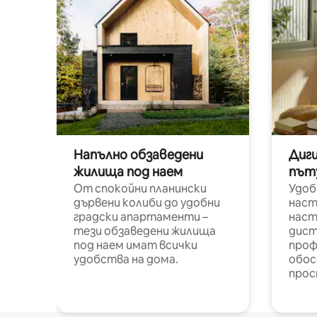
Напълно обзаведени
Диг
жилища под наем
път
От спокойни планински
Удоб
дървени колиби до удобни
наст
градски апартаменти –
наст
тези обзаведени жилища
дист
под наем имат всички
проф
удобства на дома.
обос
прос