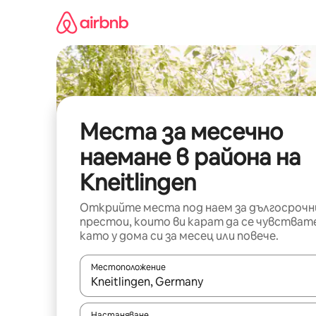
Пропускане
към
съдържанието
Места за месечно
наемане в района на
Kneitlingen
Открийте места под наем за дългосрочн
престои, които ви карат да се чувстват
като у дома си за месец или повече.
Местоположение
Когато резултатите се покажат, използвайт
Настаняване