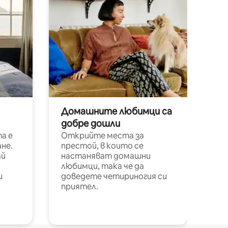
Домашните любимци са
добре дошли
а е
Открийте места за
не.
престой, в които се
ай
настаняват домашни
любимци, така че да
и
доведете четириногия си
приятел.