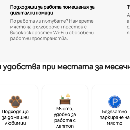
Подходящи за работа помещения за
Т
дигитални номади
A
По работа ли пътувате? Намерете
а
място за дългосрочен престой с
с
високоскоростен Wi-Fi и обособени
п
работни пространства.
 удобства при местата за месеч
Място,
Подходящо
Безплатно
удобно за
за домашни
паркиране на
работа с
любимци
място
лаптоп