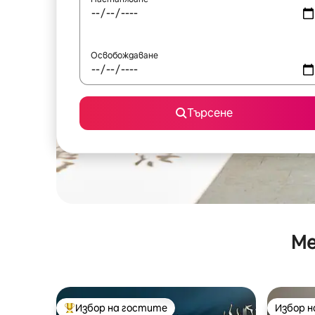
Освобождаване
Търсене
Ме
Избор на гостите
Избор 
Най-популярен избор на гостите
Избор 