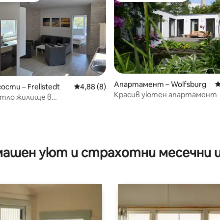
Апартамент – Wolfsburg
С
ости – Frellstedt
Средна оценка: 4,88 от 5, 8 отзива
4,88 (8)
Красив уютен апартамент
от 5, 77 отзива
етло жилище в
ятелна сграда
ашен уют и страхотни месечни 