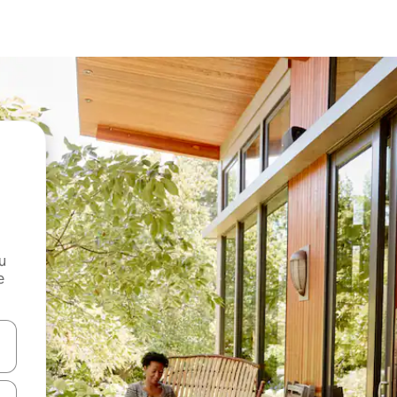
и
е
е клавишите със стрелки нагоре и надолу или навигирайте с д