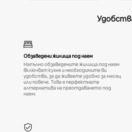
Удобства
Обзаведени жилища под наем
Напълно обзаведените жилища под наем
включват кухня и необходимите ви
удобства, за да живеете удобно за месец
или повече. Това е перфектната
алтернатива на преотдаването под
наем.