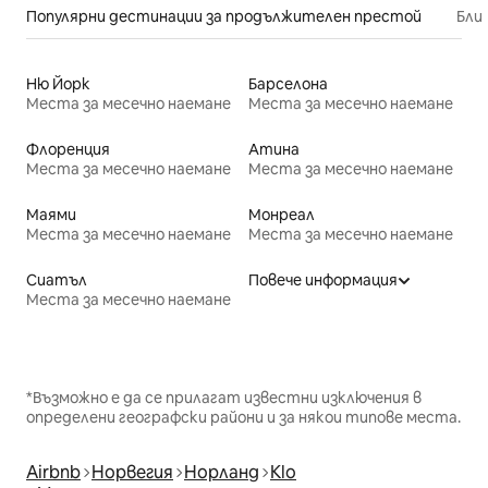
Популярни дестинации за продължителен престой
Бли
Ню Йорк
Барселона
Места за месечно наемане
Места за месечно наемане
Флоренция
Атина
Места за месечно наемане
Места за месечно наемане
Маями
Монреал
Места за месечно наемане
Места за месечно наемане
Сиатъл
Повече информация
Места за месечно наемане
*Възможно е да се прилагат известни изключения в
определени географски райони и за някои типове места.
Airbnb
Норвегия
Норланд
Klo