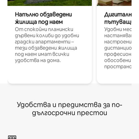
Напълно обзаведени
Дигитални н
жилища под наем
пътуващи п
От спокойни планински
Удобни места
дървени колиби до удобни
настаняване 
градски апартаменти –
настроени и
тези обзаведени жилища
дистанционн
под наем имат всички
професионалис
удобства на дома.
обособени р
пространств
Удобства и предимства за по-
дългосрочни престои