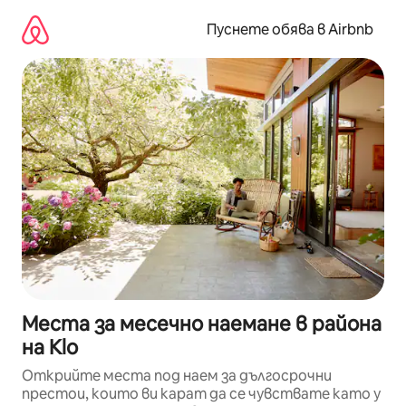
Пропускане
към
Пуснете обява в Airbnb
съдържанието
Места за месечно наемане в района
на Klo
Открийте места под наем за дългосрочни
престои, които ви карат да се чувствате като у