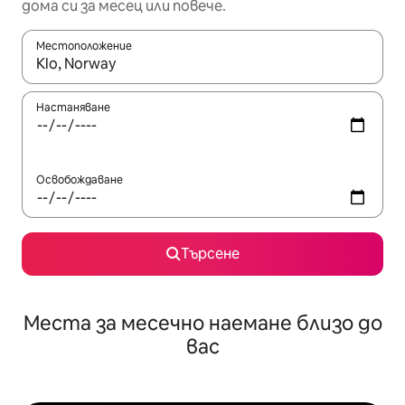
дома си за месец или повече.
Местоположение
Когато резултатите се покажат, използвайте клавишите 
Настаняване
Освобождаване
Търсене
Места за месечно наемане близо до
вас