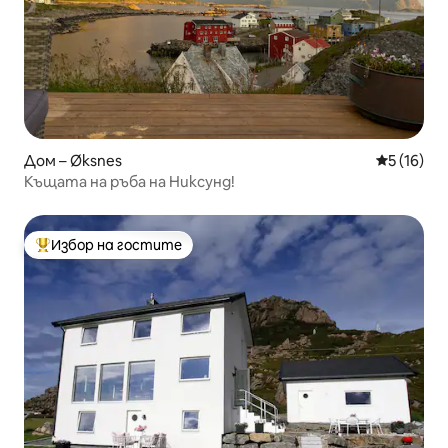
Дом – Øksnes
Средна оц
5 (16)
Къщата на ръба на Никсунд!
Избор на гостите
Най-популярен избор на гостите