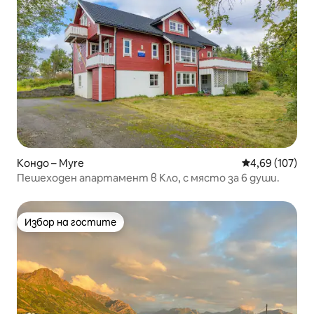
Кондо – Myre
Средна оценка
4,69 (107)
Пешеходен апартамент в Кло, с място за 6 души.
Избор на гостите
Избор на гостите