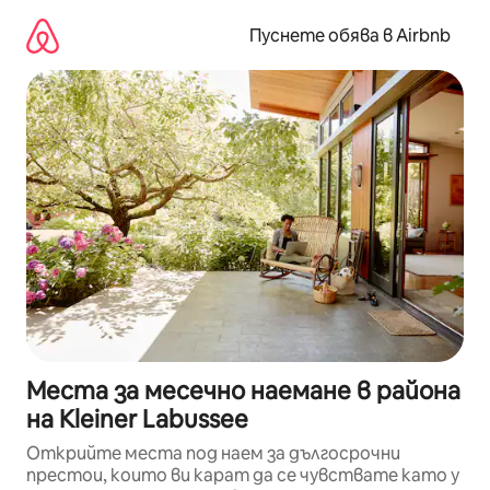
Пропускане
към
Пуснете обява в Airbnb
съдържанието
Места за месечно наемане в района
на Kleiner Labussee
Открийте места под наем за дългосрочни
престои, които ви карат да се чувствате като у