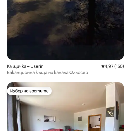
Къщичка – Userin
Средна оценка
4,97 (150)
Ваканционна къща на канала Фльосер
Избор на гостите
Избор на гостите