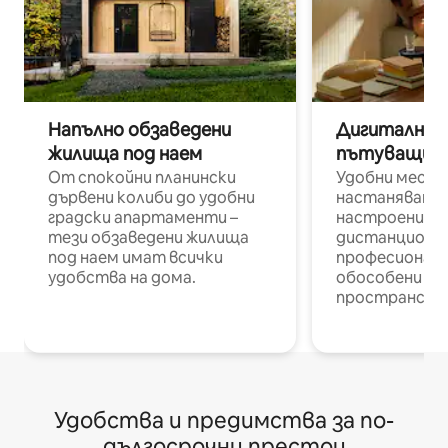
Напълно обзаведени
Дигитални н
жилища под наем
пътуващи п
От спокойни планински
Удобни места
дървени колиби до удобни
настаняване 
градски апартаменти –
настроени и
тези обзаведени жилища
дистанционн
под наем имат всички
професионалис
удобства на дома.
обособени р
пространств
Удобства и предимства за по-
дългосрочни престои