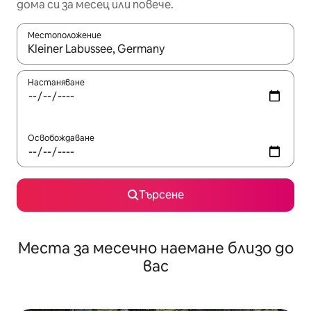
дома си за месец или повече.
Местоположение
Когато резултатите се покажат, използвайте клавишите 
Настаняване
Освобождаване
Търсене
Места за месечно наемане близо до
вас