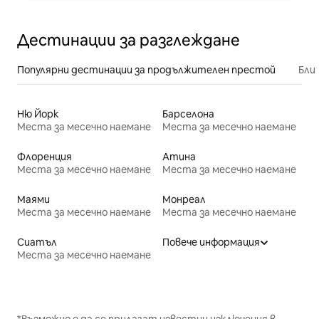
Дестинации за разглеждане
Популярни дестинации за продължителен престой
Бли
Ню Йорк
Барселона
Места за месечно наемане
Места за месечно наемане
Флоренция
Атина
Места за месечно наемане
Места за месечно наемане
Маями
Монреал
Места за месечно наемане
Места за месечно наемане
Сиатъл
Повече информация
Места за месечно наемане
*Възможно е да се прилагат известни изключения в