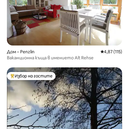
Дом – Penzlin
Средна оценка
4,87 (115)
Ваканционна къща в имението Alt Rehse
Избор на гостите
Най-популярен избор на гостите