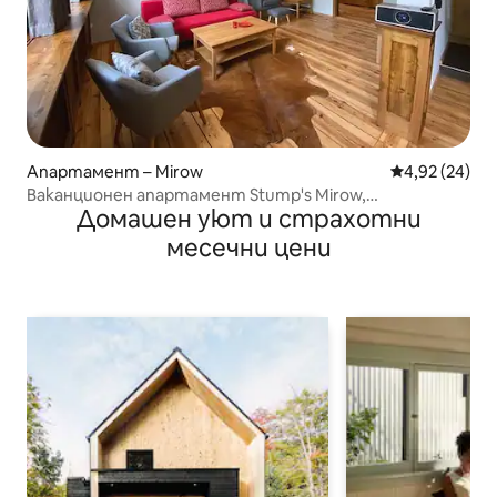
Апартамент – Mirow
Средна оценк
4,92 (24)
Ваканционен апартамент Stump's Mirow,
Домашен уют и страхотни
Мекленбургско езеро
месечни цени