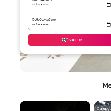
Освобождаване
Търсене
Ме
Суперд
Суперд