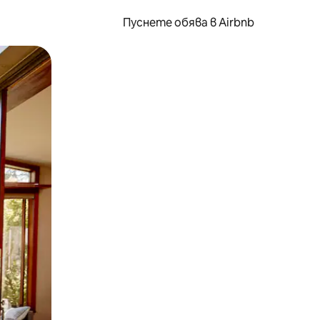
Пуснете обява в Airbnb
окосване или плъзгане.