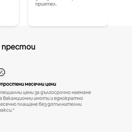
приятел.
и престои
простени месечни цени
пециални цени за дългосрочно наемане
а ваканционни имоти и еднократно
есечно плащане без допълнителни
акси.*