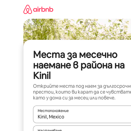
Пропускане
към
съдържанието
Места за месечно
наемане в района на
Kinil
Открийте места под наем за дългосрочн
престои, които ви карат да се чувстват
като у дома си за месец или повече.
Местоположение
Когато резултатите се покажат, използвайт
Настаняване