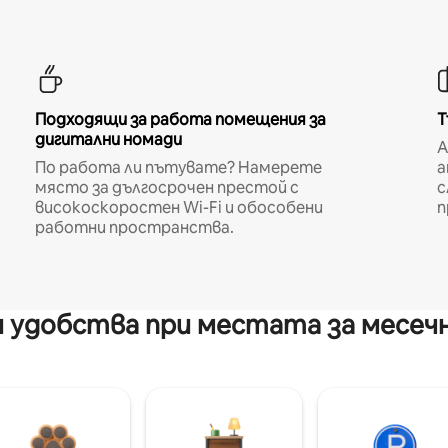
Подходящи за работа помещения за
Т
дигитални номади
A
По работа ли пътувате? Намерете
а
място за дългосрочен престой с
с
високоскоростен Wi-Fi и обособени
п
работни пространства.
 удобства при местата за месеч