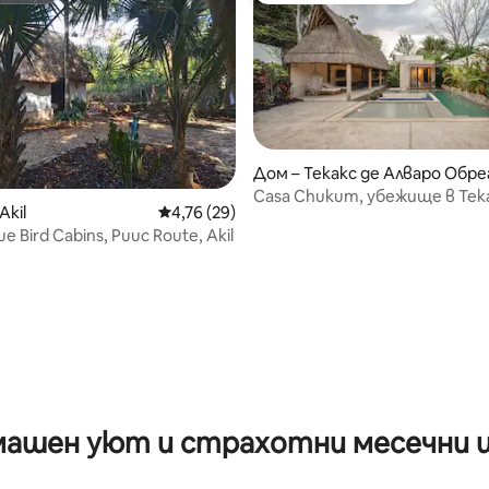
Дом – Текакс де Алваро Обре
н
Casa Chukum, убежище в Тек
Akil
Средна оценка: 4,76 от 5, 29 отзива
4,76 (29)
ue Bird Cabins, Puuc Route, Akil
от 5, 13 отзива
ашен уют и страхотни месечни 