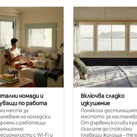
итални номади и
Включва сладко
уващи по работа
изкушение
ни места за
Понякога дестинацият
аняване на номадски
мястото за настанява
роени и работещи
От дървени колиби кр
анционно
скалите до спокойни
есионалисти с Wi-Fi и
плаващи жилища – тез