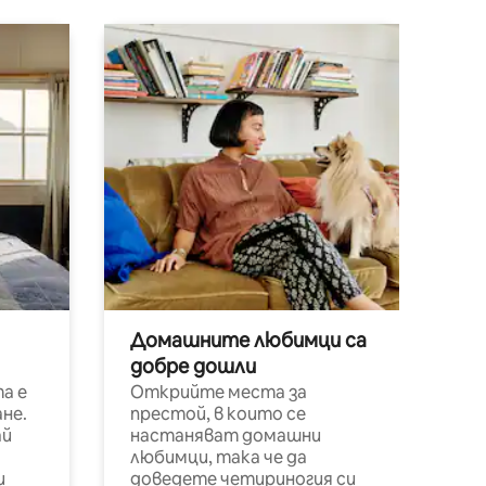
Домашните любимци са
добре дошли
а е
Открийте места за
не.
престой, в които се
ай
настаняват домашни
любимци, така че да
и
доведете четириногия си