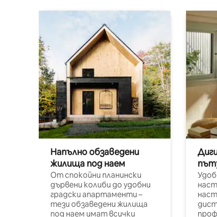
Напълно обзаведени
Диг
жилища под наем
път
От спокойни планински
Удоб
дървени колиби до удобни
наст
градски апартаменти –
наст
тези обзаведени жилища
дист
под наем имат всички
проф