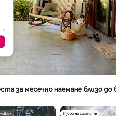
ста за месечно наемане близо до 
омакин
Избор на гостите
омакин
Избор на гостите