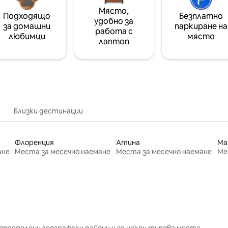
Място,
Подходящо
Безплатно
удобно за
за домашни
паркиране на
работа с
любимци
място
лаптоп
Близки дестинации
Флоренция
Атина
Ма
ане
Места за месечно наемане
Места за месечно наемане
Ме
определени географски райони и за някои типове места.