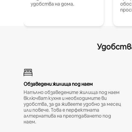
удобства на дома.
обос
прос
Удобства
Обзаведени жилища под наем
Напълно обзаведените жилища под наем
включват кухня и необходимите ви
удобства, за да живеете удобно за месец
или повече. Това е перфектната
алтернатива на преотдаването под
наем.