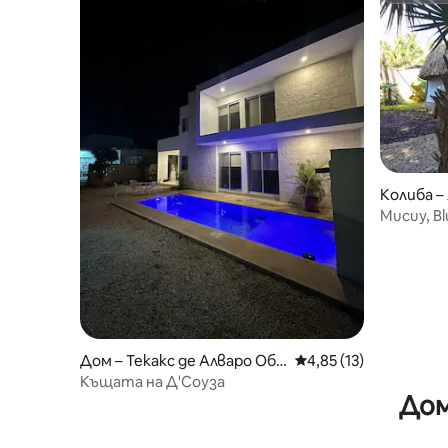
Колиба – 
Mucuy, Bl
Дом – Текакс де Алваро Обр
Средна оценка: 4,85 
4,85 (13)
егон
Къщата на Д'Соуза
Дом