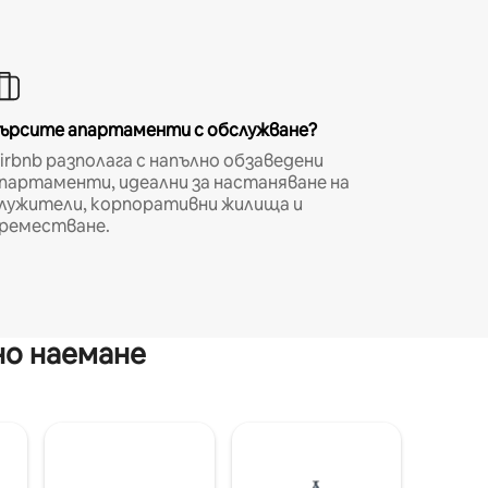
ърсите апартаменти с обслужване?
irbnb разполага с напълно обзаведени
партаменти, идеални за настаняване на
лужители, корпоративни жилища и
реместване.
но наемане