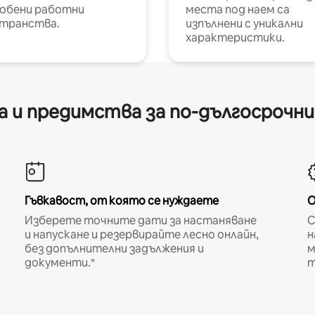
обени работни
места под наем са
транства.
изпълнени с уникални
характеристики.
 и предимства за по-дългосрочн
Гъвкавост, от която се нуждаете
О
Изберете точните дати за настаняване
С
и напускане и резервирайте лесно онлайн,
н
без допълнителни задължения и
м
документи.*
т