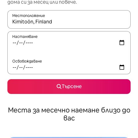
дома си за месец или повече.
Местоположение
Когато резултатите се покажат, използвайте клавишите 
Настаняване
Освобождаване
Търсене
Места за месечно наемане близо до
вас