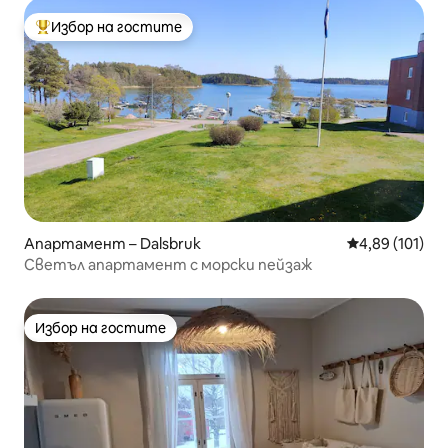
Избор на гостите
Най-популярен избор на гостите
Апартамент – Dalsbruk
Средна оценка
4,89 (101)
Светъл апартамент с морски пейзаж
Избор на гостите
Избор на гостите