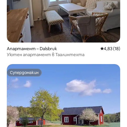
Апартамент – Dalsbruk
Средна оценк
4,83 (18)
Уютен апартамент в Таалинтехта
Супердомакин
Супердомакин