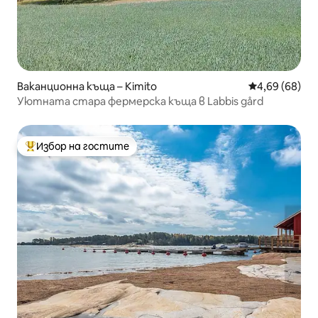
Ваканционна къща – Kimito
Средна оценк
4,69 (68)
Уютната стара фермерска къща в Labbis gård
Избор на гостите
Най-популярен избор на гостите