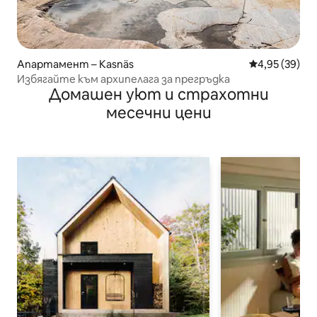
Апартамент – Kasnäs
Средна оценк
4,95 (39)
Избягайте към архипелага за прегръдка
Домашен уют и страхотни
месечни цени