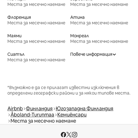
Места за месечно наемане
Места за месечно наемане
Флоренция
Атина
Места за месечно наемане
Места за месечно наемане
Маями
Монреал
Места за месечно наемане
Места за месечно наемане
Сиатъл
Повече информация
Места за месечно наемане
*Възможно е да се прилагат известни изключения в
определени географски райони и за някои типове места.
Airbnb
Финландия
Югозападна Финландия
Åboland-Turunmaa
Кемиёнсари
Места за месечно наемане