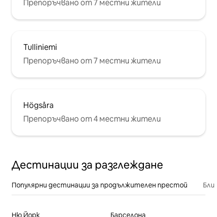
Препоръчвано от 7 местни жители
Tulliniemi
Препоръчвано от 7 местни жители
Högsåra
Препоръчвано от 4 местни жители
Дестинации за разглеждане
Популярни дестинации за продължителен престой
Бли
Ню Йорк
Барселона