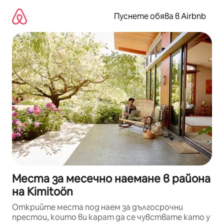
Пропускане
към
Пуснете обява в Airbnb
съдържанието
Места за месечно наемане в района
на Kimitoön
Открийте места под наем за дългосрочни
престои, които ви карат да се чувствате като у