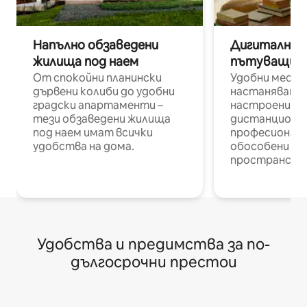
Напълно обзаведени
Дигитални н
жилища под наем
пътуващи п
От спокойни планински
Удобни места
дървени колиби до удобни
настаняване 
градски апартаменти –
настроени и
тези обзаведени жилища
дистанционн
под наем имат всички
професионалис
удобства на дома.
обособени р
пространств
Удобства и предимства за по-
дългосрочни престои