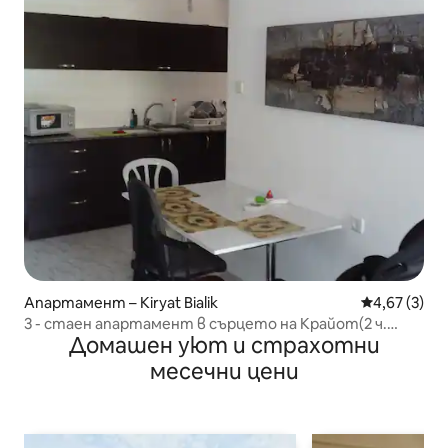
Апартамент – Kiryat Bialik
Средна оцен
4,67 (3)
3 - стаен апартамент в сърцето на Крайот(2 ч.
Домашен уют и страхотни
Спалня +всекидневна+кухня)
месечни цени