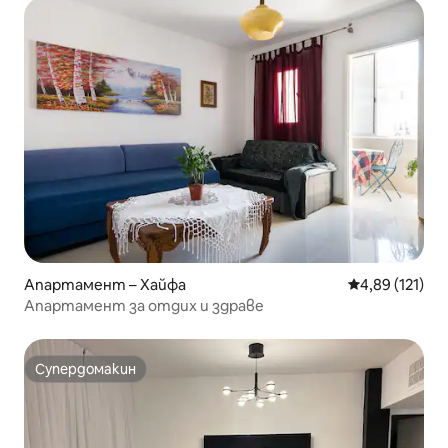
Апартамент – Хайфа
Средна оценка
4,89 (121)
Апартамент за отдих и здраве
Супердомакин
Супердомакин