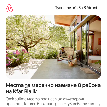
Пропускане
към
Пуснете обява в Airbnb
съдържанието
Места за месечно наемане в района
на Kfar Bialik
Открийте места под наем за дългосрочни
престои, които ви карат да се чувствате като у