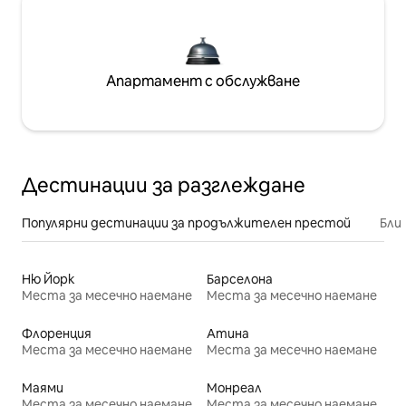
Апартамент с обслужване
Дестинации за разглеждане
Популярни дестинации за продължителен престой
Бли
Ню Йорк
Барселона
Места за месечно наемане
Места за месечно наемане
Флоренция
Атина
Места за месечно наемане
Места за месечно наемане
Маями
Монреал
Места за месечно наемане
Места за месечно наемане