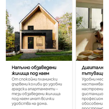
Напълно обзаведени
Дигитални н
жилища под наем
пътуващи п
От спокойни планински
Удобни места
дървени колиби до удобни
настаняване 
градски апартаменти –
настроени и
тези обзаведени жилища
дистанционн
под наем имат всички
професионалис
удобства на дома.
обособени р
пространств