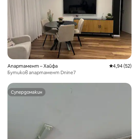
Апартамент – Хайфа
Средна оценк
4,94 (52)
Бутиков апартамент Dnine7
Супердомакин
Супердомакин