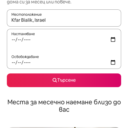
дома си за месец или повече.
Местоположение
Когато резултатите се покажат, използвайте клавишите 
Настаняване
Освобождаване
Търсене
Места за месечно наемане близо до
вас