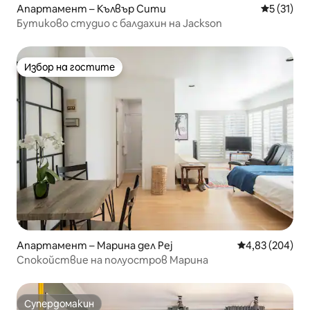
Апартамент – Кълвър Сити
Средна оц
5 (31)
Бутиково студио с балдахин на Jackson
Избор на гостите
Избор на гостите
Апартамент – Марина дел Реј
Средна оценка
4,83 (204)
Спокойствие на полуостров Марина
Супердомакин
Супердомакин