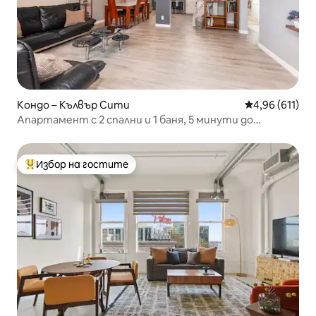
Кондо – Кълвър Сити
Средна оценка
4,96 (611)
Апартамент с 2 спални и 1 баня, 5 минути до
летище Лос Анджелис
Избор на гостите
Най-популярен избор на гостите