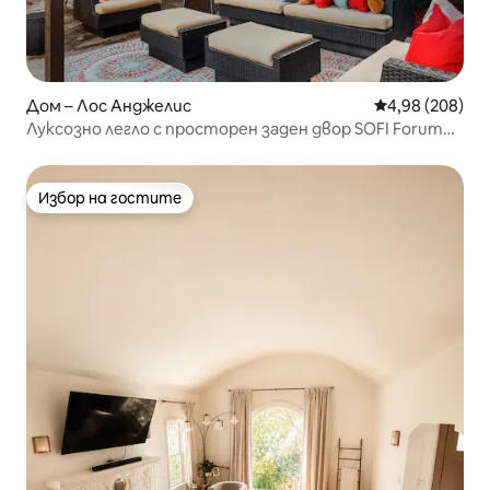
Дом – Лос Анджелис
Средна оценка
4,98 (208)
Луксозно легло с просторен заден двор SOFI Forum
Beach LAX
Избор на гостите
Избор на гостите