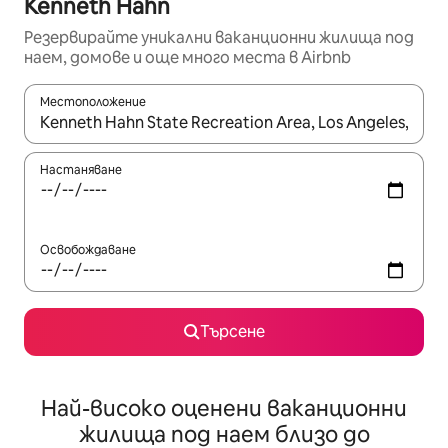
Kenneth Hahn
Резервирайте уникални ваканционни жилища под
наем, домове и още много места в Airbnb
Местоположение
Когато резултатите се покажат, използвайте клавишите 
Настаняване
Освобождаване
Търсене
Най-високо оценени ваканционни
жилища под наем близо до