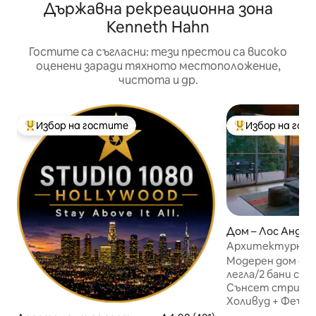
Държавна рекреационна зона
Kenneth Hahn
Гостите са съгласни: тези престои са високо
оценени заради тяхното местоположение,
чистота и др.
Избор на гостите
Избор на гос
Най-популярен избор на гостите
Най-популярен 
Дом – Лос Андже
Архитектурно чу
WeHo с голям из
Модерен дом от 
легла/2 бани с в
Сънсет стрип (н
Холивуд + Феърф
няколко пресечк