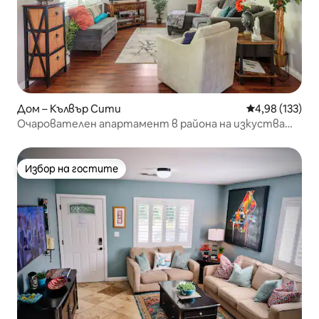
Дом – Кълвър Сити
Средна оценка
4,98 (133)
Очарователен апартамент в района на изкуствата
в Кълвър Сити
Избор на гостите
Избор на гостите