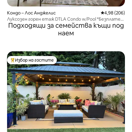
Кондо – Лос Анджелис
Средна оценка
4,98 (206)
Луксозен горен етаж DTLA Condo w/Pool *Безплатен
Подходящи за семейства къщи под
паркинг*
наем
Избор на гостите
Най-популярен избор на гостите