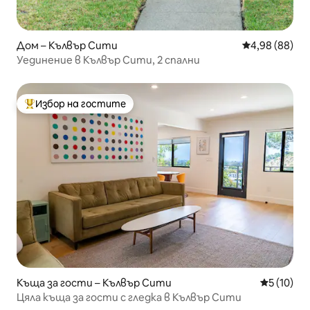
Дом – Кълвър Сити
Средна оценк
4,98 (88)
Уединение в Кълвър Сити, 2 спални
Избор на гостите
Най-популярен избор на гостите
Къща за гости – Кълвър Сити
Средна оц
5 (10)
Цяла къща за гости с гледка в Кълвър Сити