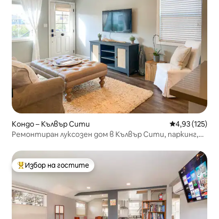
Кондо – Кълвър Сити
Средна оценка
4,93 (125)
Ремонтиран луксозен дом в Кълвър Сити, паркинг,
пералня/сушилня
Избор на гостите
Най-популярен избор на гостите