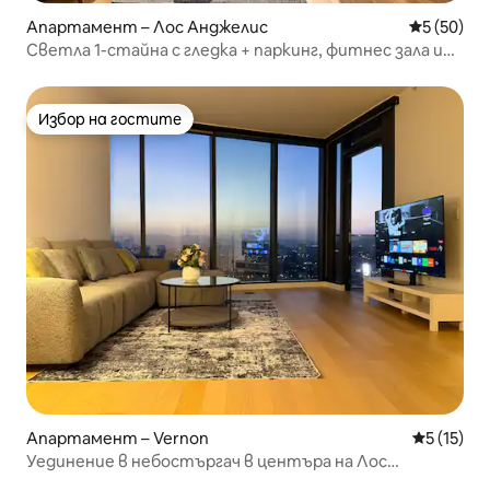
Апартамент – Лос Анджелис
Средна оц
5 (50)
Светла 1-стайна с гледка + паркинг, фитнес зала и
покрив
Избор на гостите
Избор на гостите
Апартамент – Vernon
Средна оц
5 (15)
Уединение в небостъргач в центъра на Лос
Анджелис с частен балкон