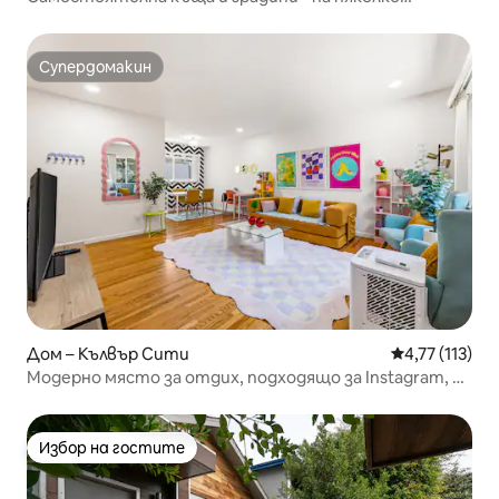
пресечки от Amazon + Apple
Супердомакин
Супердомакин
Дом – Кълвър Сити
Средна оценк
4,77 (113)
Модерно място за отдих, подходящо за Instagram, в
безопасен квартал
Избор на гостите
Избор на гостите