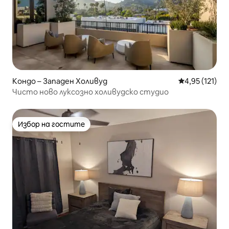
Кондо – Западен Холивуд
Средна оценка
4,95 (121)
Чисто ново луксозно холивудско студио
Избор на гостите
Избор на гостите