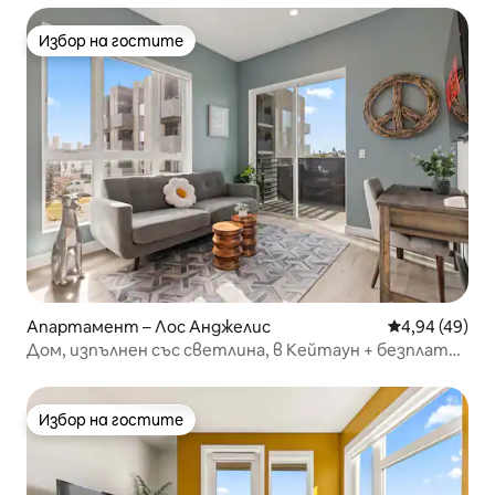
Избор на гостите
Избор на гостите
Апартамент – Лос Анджелис
Средна оценк
4,94 (49)
Дом, изпълнен със светлина, в Кейтаун + безплатно
паркиране и вътрешен двор
Избор на гостите
Избор на гостите