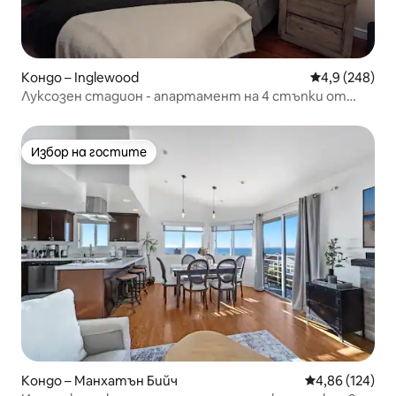
Кондо – Inglewood
Средна оценк
4,9 (248)
Луксозен стадион - апартамент на 4 стъпки от
SOFI
Избор на гостите
Избор на гостите
Кондо – Манхатън Бийч
Средна оценка
4,86 (124)