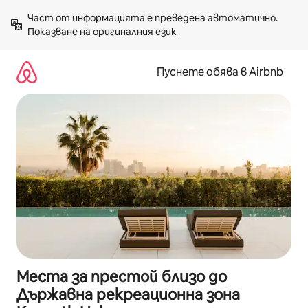
Пропускане
Част от информацията е преведена автоматично. 
към
Показване на оригиналния език
съдържанието
Пуснете обява в Airbnb
Места за престой близо до
Държавна рекреационна зона