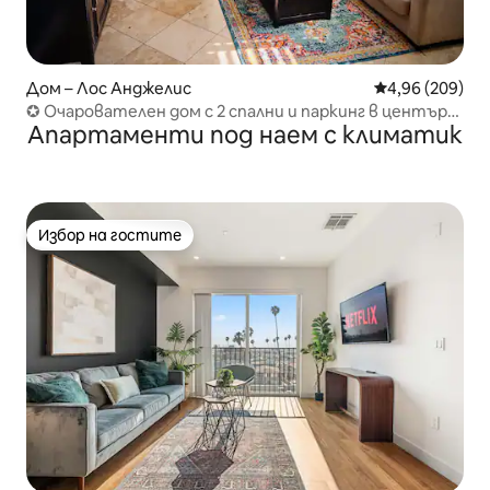
Дом – Лос Анджелис
Средна оценка
4,96 (209)
✪ Очарователен дом с 2 спални и паркинг в центъра
Апартаменти под наем с климатик
на Лос Анджелис
Избор на гостите
Избор на гостите