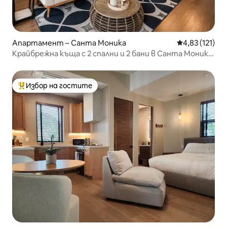
Апартамент – Санта Моника
Средна оценка
4,83 (121)
Крайбрежна къща с 2 спални и 2 бани в Санта Моника
| На пешеходно разстояние от кея
Избор на гостите
Най-популярен избор на гостите