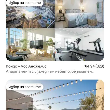
Избор на гостите
Избор на гостите
Кондо – Лос Анджелис
Средна оценка
4,94 (328)
Апартамент с изглед към небето, безплатен
паркинг, джакузи
Избор на гостите
Избор на гостите