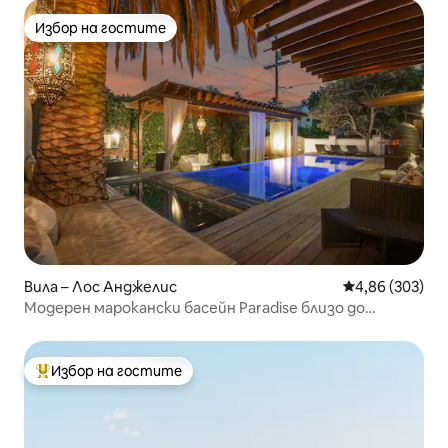
Избор на гостите
Избор на гостите
Вила – Лос Анджелис
Средна оценка
4,86 (303)
Модерен марокански басейн Paradise близо до
WEHO/BEV Center
Избор на гостите
Най-популярен избор на гостите