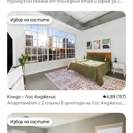
Изглед към океана от последния етаж и гараж за 2
коли, близо до пясъка
Избор на гостите
Избор на гостите
Кондо – Лос Анджелис
Средна оценка
4,89 (157)
Апартамент с 2 спални в центъра на Лос Анджелис с
басейн на покрива и безплатен паркинг
Избор на гостите
Избор на гостите