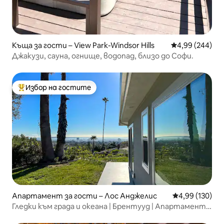
Къща за гости – View Park-Windsor Hills
Средна оценка
4,99 (244)
Джакузи, сауна, огнище, водопад, близо до Софи.
Избор на гостите
Най-популярен избор на гостите
Апартамент за гости – Лос Анджелис
Средна оценка
4,99 (130)
Гледки към града и океана | Брентууд | Апартамент с
3 спални