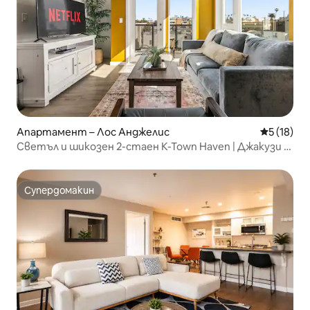
Апартамент – Лос Анджелис
Средна оц
5 (18)
Светъл и шикозен 2-стаен K-Town Haven | Джакузи +
фитнес зала
Супердомакин
Супердомакин