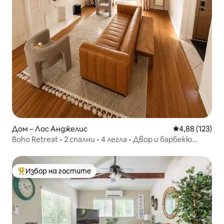
Дом – Лос Анджелис
Средна оценка
4,88 (123)
Boho Retreat • 2 спални • 4 легла • Двор и барбекю
скара
Избор на гостите
Най-популярен избор на гостите