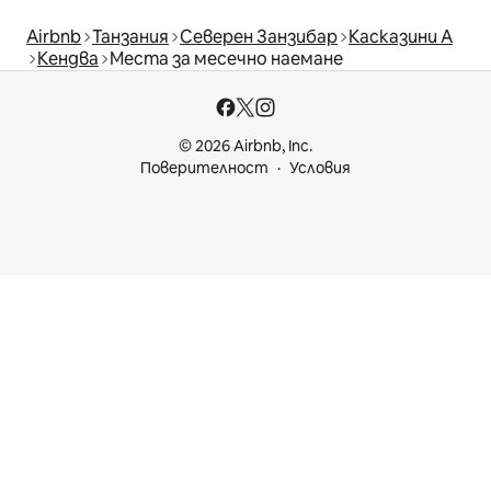
Airbnb
Танзания
Северен Занзибар
Касказини А
Кендва
Места за месечно наемане
© 2026 Airbnb, Inc.
Поверителност
Условия