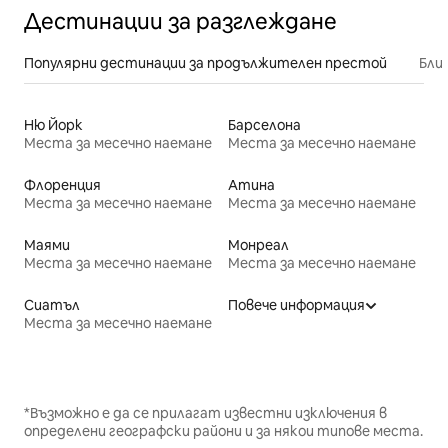
Дестинации за разглеждане
Популярни дестинации за продължителен престой
Бли
Ню Йорк
Барселона
Места за месечно наемане
Места за месечно наемане
Флоренция
Атина
Места за месечно наемане
Места за месечно наемане
Маями
Монреал
Места за месечно наемане
Места за месечно наемане
Сиатъл
Повече информация
Места за месечно наемане
*Възможно е да се прилагат известни изключения в
определени географски райони и за някои типове места.