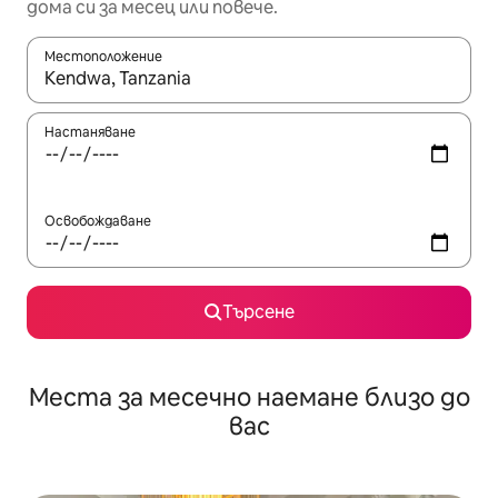
дома си за месец или повече.
Местоположение
Когато резултатите се покажат, използвайте клавишите 
Настаняване
Освобождаване
Търсене
Места за месечно наемане близо до
вас