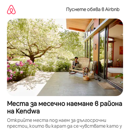
Пропускане
към
Пуснете обява в Airbnb
съдържанието
Места за месечно наемане в района
на Kendwa
Открийте места под наем за дългосрочни
престои, които ви карат да се чувствате като у