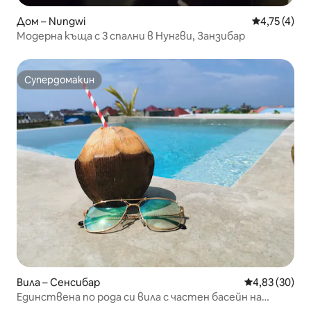
Дом – Nungwi
Средна оцен
4,75 (4)
Модерна къща с 3 спални в Нунгви, Занзибар
Супердомакин
Супердомакин
Вила – Сенсибар
Средна оценк
4,83 (30)
Единствена по рода си вила с частен басейн на
покрива, 2 спални