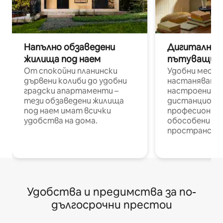
Напълно обзаведени
Дигитални н
жилища под наем
пътуващи п
От спокойни планински
Удобни места
дървени колиби до удобни
настаняване 
градски апартаменти –
настроени и
тези обзаведени жилища
дистанционн
под наем имат всички
професионалис
удобства на дома.
обособени р
пространств
Удобства и предимства за по-
дългосрочни престои