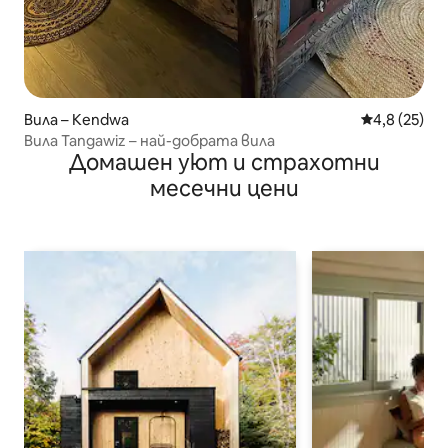
Вила – Kendwa
Средна оцен
4,8 (25)
Вила Tangawiz – най-добрата вила
Домашен уют и страхотни
месечни цени