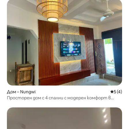
Дом – Nungwi
Средна о
5 (4)
Просторен дом с 4 спални с модерен комфорт в
Нунгви