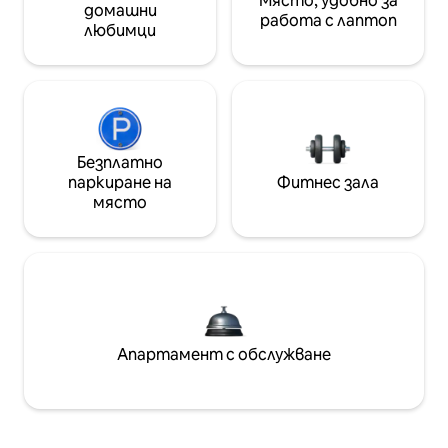
Място, удобно за
домашни
работа с лаптоп
любимци
Безплатно
паркиране на
Фитнес зала
място
Апартамент с обслужване