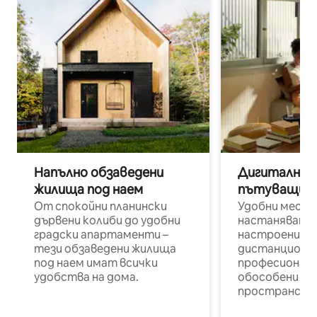
Напълно обзаведени
Дигитални н
жилища под наем
пътуващи п
От спокойни планински
Удобни места
дървени колиби до удобни
настаняване 
градски апартаменти –
настроени и
тези обзаведени жилища
дистанционн
под наем имат всички
професионалис
удобства на дома.
обособени р
пространств