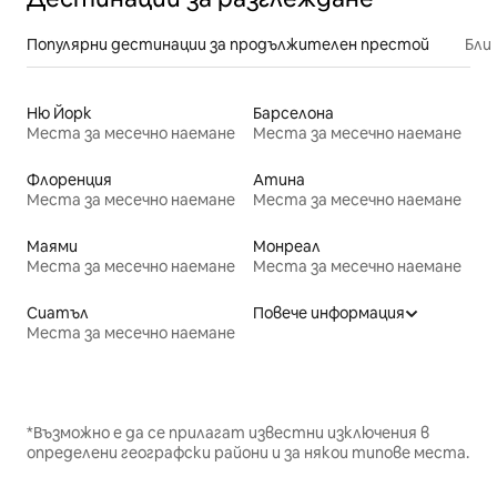
Популярни дестинации за продължителен престой
Бли
Ню Йорк
Барселона
Места за месечно наемане
Места за месечно наемане
Флоренция
Атина
Места за месечно наемане
Места за месечно наемане
Маями
Монреал
Места за месечно наемане
Места за месечно наемане
Сиатъл
Повече информация
Места за месечно наемане
*Възможно е да се прилагат известни изключения в
определени географски райони и за някои типове места.