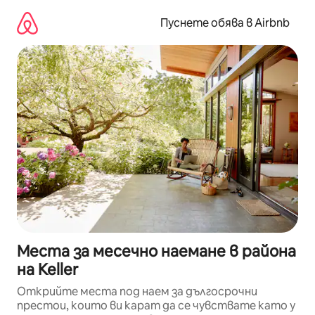
Пропускане
към
Пуснете обява в Airbnb
съдържанието
Места за месечно наемане в района
на Keller
Открийте места под наем за дългосрочни
престои, които ви карат да се чувствате като у