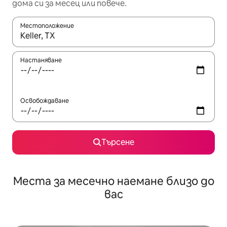
дома си за месец или повече.
Местоположение
Когато резултатите се покажат, използвайте клавишите 
Настаняване
Освобождаване
Търсене
Места за месечно наемане близо до
вас