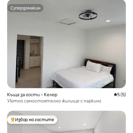
Супердомакин
Супердомакин
Къща за гости – Келер
Средна о
5 (5)
Уютно самостоятелно жилище с паркинг
Избор на гостите
Най-популярен избор на гостите