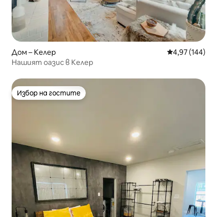
Дом – Келер
Средна оценка
4,97 (144)
Нашият оазис в Келер
Избор на гостите
Избор на гостите