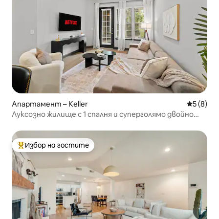
Апартамент – Keller
Средна о
5 (8)
Луксозно жилище с 1 спалня и суперголямо двойно
легло | Басейн + фитнес + паркинг + стая за игри
Избор на гостите
Най-популярен избор на гостите