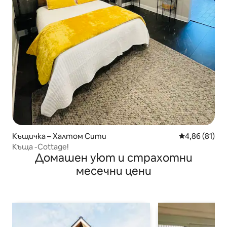
Къщичка – Халтом Сити
Средна оценк
4,86 (81)
Къща -Cottage!
Домашен уют и страхотни
месечни цени