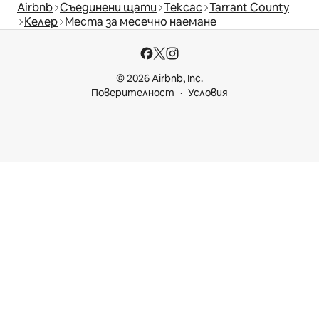
Airbnb
Съединени щати
Тексас
Tarrant County
Келер
Места за месечно наемане
© 2026 Airbnb, Inc.
Поверителност
Условия