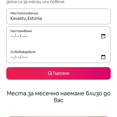
дома си за месец или повече.
Местоположение
Когато резултатите се покажат, използвайте клавишите 
Настаняване
Освобождаване
Търсене
Места за месечно наемане близо до
вас