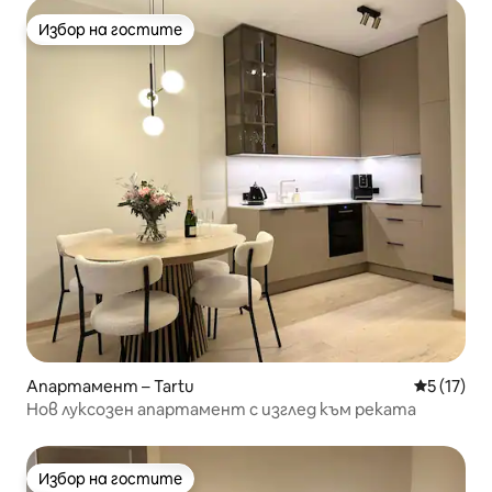
Избор на гостите
Избор на гостите
Апартамент – Tartu
Средна оц
5 (17)
Нов луксозен апартамент с изглед към реката
Избор на гостите
Избор на гостите