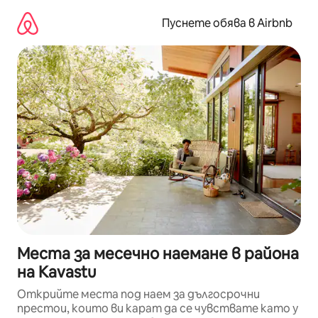
Пропускане
към
Пуснете обява в Airbnb
съдържанието
Места за месечно наемане в района
на Kavastu
Открийте места под наем за дългосрочни
престои, които ви карат да се чувствате като у