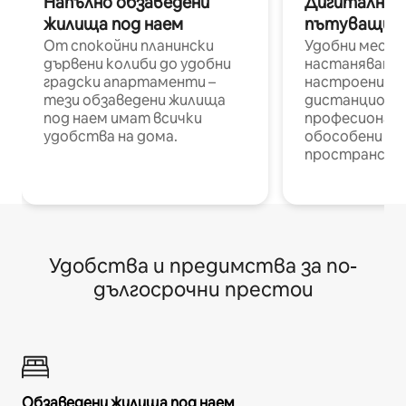
Напълно обзаведени
Дигитални н
жилища под наем
пътуващи п
От спокойни планински
Удобни места
дървени колиби до удобни
настаняване 
градски апартаменти –
настроени и
тези обзаведени жилища
дистанционн
под наем имат всички
професионалис
удобства на дома.
обособени р
пространств
Удобства и предимства за по-
дългосрочни престои
Обзаведени жилища под наем