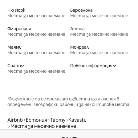
Ню Йорк
Барселона
Места за месечно наемане
Места за месечно наемане
Флоренция
Атина
Места за месечно наемане
Места за месечно наемане
Маями
Монреал
Места за месечно наемане
Места за месечно наемане
Сиатъл
Повече информация
Места за месечно наемане
*Възможно е да се прилагат известни изключения в
определени географски райони и за някои типове места.
Airbnb
Естония
Тарту
Kavastu
Места за месечно наемане