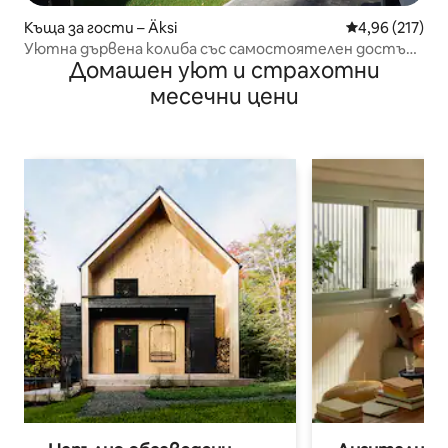
Къща за гости – Äksi
Средна оценка
4,96 (217)
Уютна дървена колиба със самостоятелен достъп
Домашен уют и страхотни
до езеро
месечни цени