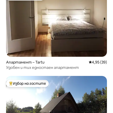
Апартамент – Tartu
Средна оценк
4,95 (39)
Удобен и тих едностаен апартамент
Избор на гостите
Най-популярен избор на гостите