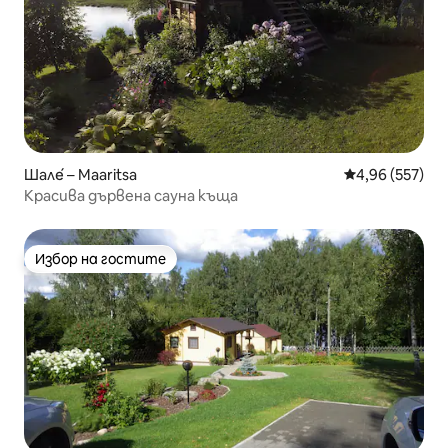
Шале́ – Maaritsa
Средна оценка
4,96 (557)
Красива дървена сауна къща
Избор на гостите
Избор на гостите