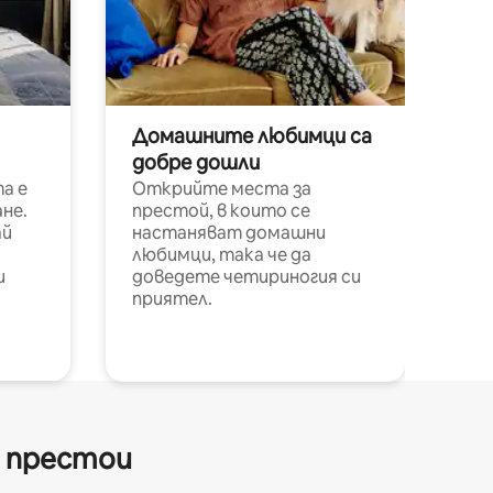
Домашните любимци са
добре дошли
а е
Открийте места за
не.
престой, в които се
ай
настаняват домашни
любимци, така че да
и
доведете четириногия си
приятел.
и престои