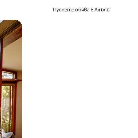
Пуснете обява в Airbnb
окосване или плъзгане.