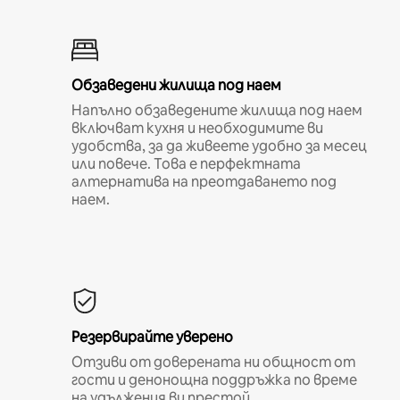
Обзаведени жилища под наем
Напълно обзаведените жилища под наем
включват кухня и необходимите ви
удобства, за да живеете удобно за месец
или повече. Това е перфектната
алтернатива на преотдаването под
наем.
Резервирайте уверено
Отзиви от доверената ни общност от
гости и денонощна поддръжка по време
на удължения ви престой.