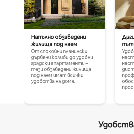
Напълно обзаведени
Диг
жилища под наем
път
От спокойни планински
Удоб
дървени колиби до удобни
наст
градски апартаменти –
наст
тези обзаведени жилища
дист
под наем имат всички
проф
удобства на дома.
обос
прос
Удобства