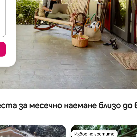
ста за месечно наемане близо до 
т 5, 277 отзива
Избор на гостите
Избор на гостите