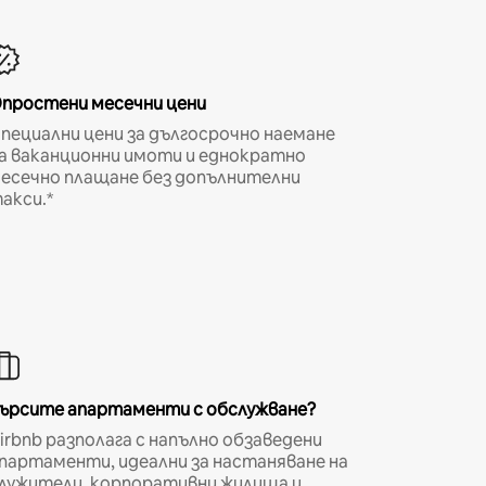
простени месечни цени
пециални цени за дългосрочно наемане
а ваканционни имоти и еднократно
есечно плащане без допълнителни
акси.*
ърсите апартаменти с обслужване?
irbnb разполага с напълно обзаведени
партаменти, идеални за настаняване на
лужители, корпоративни жилища и