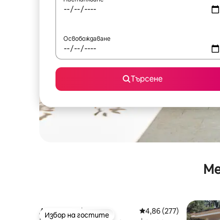
Освобождаване
Търсене
Ме
Дом – Мадикери
Средна оценка: 4,86 о
4,86 (277)
Избор на гостите
Избор на гостите