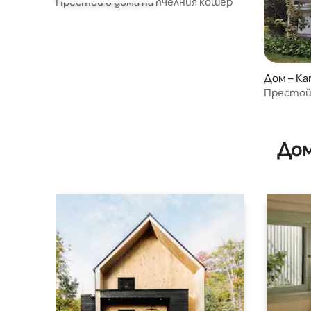
Престой в дома на пчелния кошер
Дом – Kar
Престой 
Дом