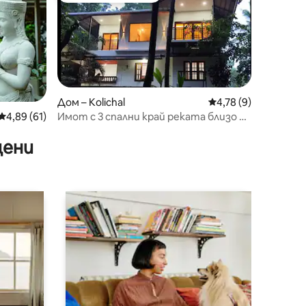
Дом – Kolichal
Средна оценка: 4,7
4,78 (9)
Имот с 3 спални край реката близо до
Средна оценка: 4,89 от 5, 61 отзива
4,89 (61)
Ранипурам
цени