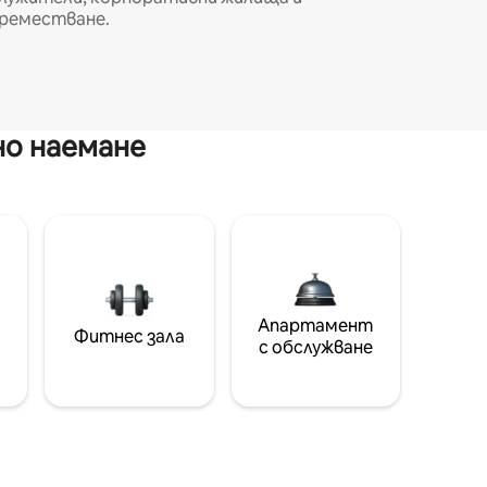
реместване.
но наемане
Апартамент
Фитнес зала
с обслужване