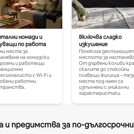
итални номади и
Включва сладко
уващи по работа
изкушение
ни места за
Понякога дестинацият
аняване на номадски
мястото за настанява
роени и работещи
От дървени колиби кр
анционно
скалите до спокойни
есионалисти с Wi-Fi и
плаващи жилища – тез
обени работни
места под наем са
транства.
изпълнени с уникални
характеристики.
 и предимства за по-дългосрочн