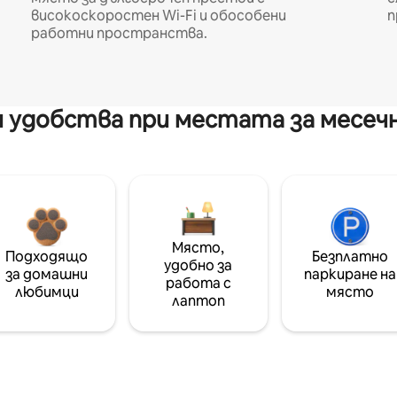
високоскоростен Wi-Fi и обособени
п
работни пространства.
 удобства при местата за месеч
Място,
Подходящо
Безплатно
удобно за
за домашни
паркиране на
работа с
любимци
място
лаптоп