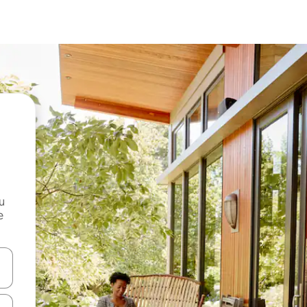
и
е
е клавишите със стрелки нагоре и надолу или навигирайте с д