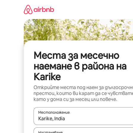
Пропускане
към
съдържанието
Места за месечно
наемане в района на
Karike
Открийте места под наем за дългосрочн
престои, които ви карат да се чувстват
като у дома си за месец или повече.
Местоположение
Когато резултатите се покажат, използвайт
Настаняване