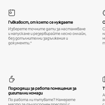
Гъвкавост, от която се нуждаете
О
Изберете точните дати за настаняване
С
и напускане и резервирайте лесно онлайн,
н
без допълнителни задължения и
м
документи.*
т
Подходящи за работа помещения за
Т
дигитални номади
A
По работа ли пътувате? Намерете
а
място за дългосрочен престой с
с