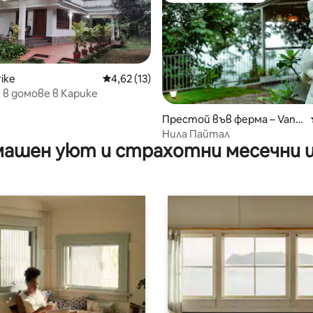
ike
Средна оценка: 4,62 от 5, 13 отзива
4,62 (13)
в домове в Карике
Престой във ферма – Vanc
hium
Нила Пайтал
ашен уют и страхотни месечни 