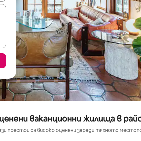
ценени ваканционни жилища в райо
ези престои са високо оценени заради тяхното местоп