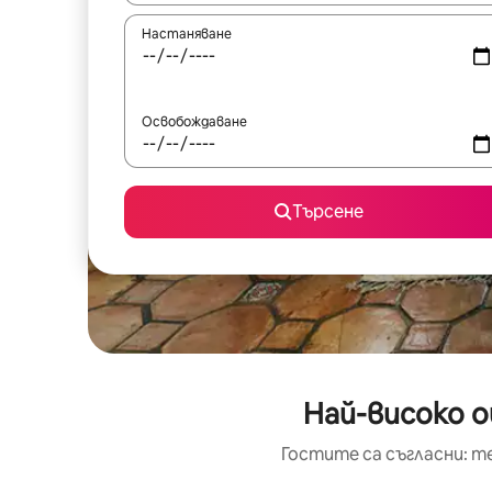
Настаняване
Освобождаване
Търсене
Най-високо о
Гостите са съгласни: т