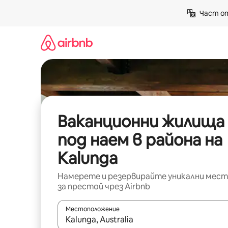
Пропускане
Част от
към
съдържанието
Ваканционни жилища
под наем в района на
Kalunga
Намерете и резервирайте уникални мест
за престой чрез Airbnb
Местоположение
Когато резултатите се покажат, използвайт