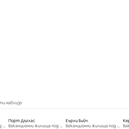
от 5, 64 отзива
ти наблизо
Порт Дъглас
Еърли Бийч
Ке
Ваканционни жилища под наем
Ваканционни жилища под наем
Ваканционни жилища под наем