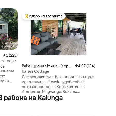
Дървена
Избор на гостите
Избо
тите
Най-популярен избор на гостите
Най-по
rra
The Cubb
Наблюда
ваната.
можете 
природат
Птицечо
обитате
от бара 
F
Средна оценка: 5 от 5, 223 отзива
5 (223)
от вана
arm Lodge
голямот
Ваканционна къща – Херб
Средна оценка: 4,97 
4,97 (184)
 се
трябва д
ертон
анината
Idriess Cottage
точка д
 от
Самостоятелна ваканционна къща с
зашемет
ветни
една спалня и всички удобства в
простир
т ни е и
покрайнините на Хербъртън на
веранда
ом на
Атертън Мадландс. Вилата
ОБЪРНЕТ
иконии и
района на Kalunga
разполага с веранда с изглед към
услугата
храстите и барбекю. Част от
от Airb
а тече
защитено имение от 1 хектар (2
акра), вилата е на 200 метра от
нашият