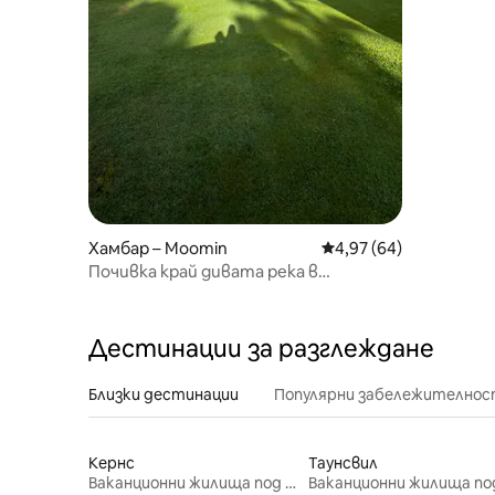
Хамбар – Moomin
Средна оценка: 4,97 
4,97 (64)
Почивка край дивата река в
Хърбъртън
Дестинации за разглеждане
Близки дестинации
Популярни забележителнос
Кернс
Таунсвил
Ваканционни жилища под наем