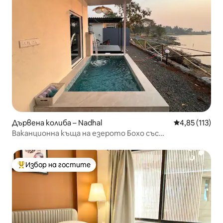
Дървена колиба – Nadhal
Средна оценка
4,85 (113)
Ваканционна къща на езерото Бохо със
самостоятелен басейн
Избор на гостите
Най-популярен избор на гостите