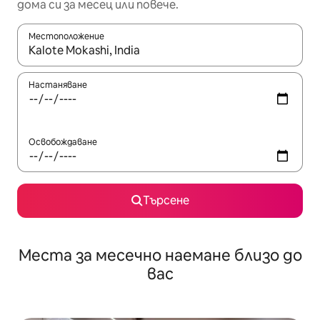
дома си за месец или повече.
Местоположение
Когато резултатите се покажат, използвайте клавишите 
Настаняване
Освобождаване
Търсене
Места за месечно наемане близо до
вас