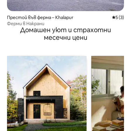
Престой във ферма – Khalapur
Средна о
5 (3)
Ферми в Накрани
Домашен уют и страхотни
месечни цени