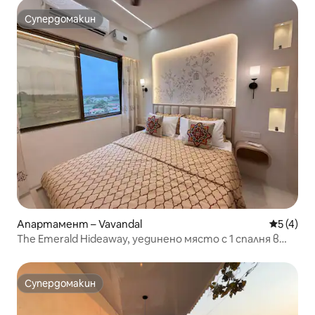
Супердомакин
Супердомакин
Апартамент – Vavandal
Средна о
5 (4)
The Emerald Hideaway, уединено място с 1 спалня в
планината Карджат
Супердомакин
Супердомакин