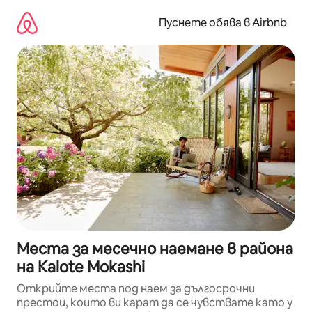
Пропускане
към
Пуснете обява в Airbnb
съдържанието
Места за месечно наемане в района
на Kalote Mokashi
Открийте места под наем за дългосрочни
престои, които ви карат да се чувствате като у