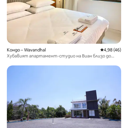
Кондо – Wavandhal
Средна оценк
4,98 (46)
Хубавият апартамент-студио на Виан близо до
Карджат и Чук