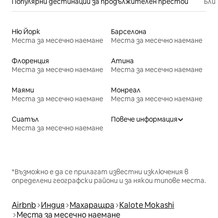
Популярни дестинации за продължителен престой
Бли
Ню Йорк
Барселона
Места за месечно наемане
Места за месечно наемане
Флоренция
Атина
Места за месечно наемане
Места за месечно наемане
Маями
Монреал
Места за месечно наемане
Места за месечно наемане
Сиатъл
Повече информация
Места за месечно наемане
*Възможно е да се прилагат известни изключения в
определени географски райони и за някои типове места.
Airbnb
Индия
Махаращра
Kalote Mokashi
Места за месечно наемане