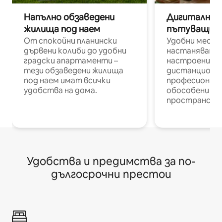
Напълно обзаведени
Дигитални н
жилища под наем
пътуващи п
От спокойни планински
Удобни места
дървени колиби до удобни
настаняване 
градски апартаменти –
настроени и
тези обзаведени жилища
дистанционн
под наем имат всички
професионалис
удобства на дома.
обособени р
пространств
Удобства и предимства за по-
дългосрочни престои