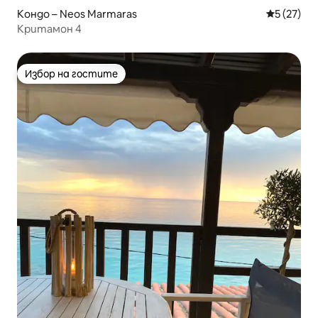
Кондо – Neos Marmaras
Средна оц
5 (27)
Критамон 4
Избор на гостите
Избор на гостите