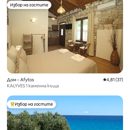
Избор на гостите
Избор на гостите
Дом – Afytos
Средна оценк
4,81 (37)
KALYVES 1 каменна къща
Избор на гостите
Най-популярен избор на гостите