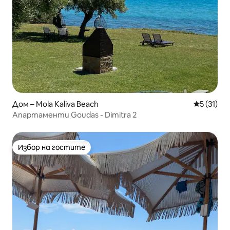
Дом – Mola Kaliva Beach
Средна оц
5 (31)
Апартаменти Goudas - Dimitra 2
Избор на гостите
Избор на гостите