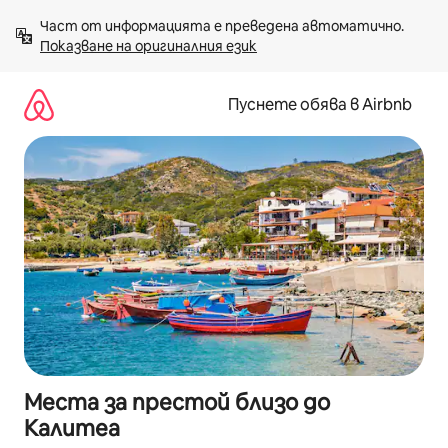
Пропускане
Част от информацията е преведена автоматично. 
към
Показване на оригиналния език
съдържанието
Пуснете обява в Airbnb
Места за престой близо до
Калитеа