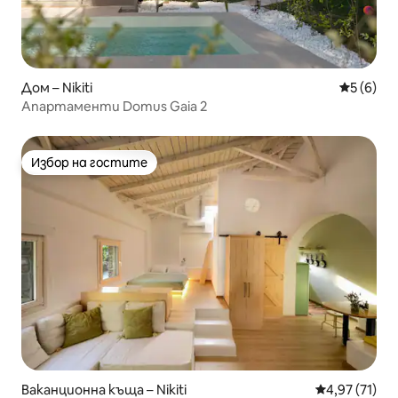
Дом – Nikiti
Средна о
5 (6)
Апартаменти Domus Gaia 2
Избор на гостите
Избор на гостите
Ваканционна къща – Nikiti
Средна оценк
4,97 (71)