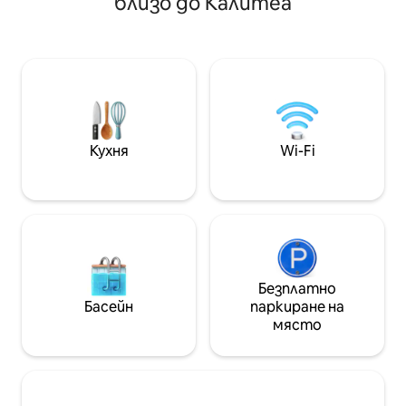
близо до Калитеа
барове, ресторанти, кафенета,
където да избяга
супер пазари, пекарни, всичко е на
отпуснете и да 
близко пешеходно разстояние.
красотите на п
Принадлежи на жилищен комплекс,
iHouse е идеална за вас! 
завършен през март 2022 г.
за самостоятел
Насладете се на плуване във
разпределена н
външния басейн, пригответе
получите цялат
коктейл в кухнята, за да пиете на
информация пре
балкона или докато се къпете.
Кухня
Wi-Fi
Безплатно
Басейн
паркиране на
място