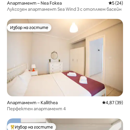
Апартамент – Nea Fokea
Средна оц
5 (24)
Луксозен апартамент Sea Wind 3 с отопляем басейн
Избор на гостите
Избор на гостите
Апартамент – Kallithea
Средна оценк
4,87 (39)
Перфектен апартамент 4
Избор на гостите
Най-популярен избор на гостите