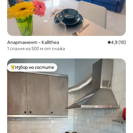
Апартамент – Kallithea
Средна оцен
4,9 (10)
1 спалня на 500 м от плажа
Избор на гостите
Най-популярен избор на гостите