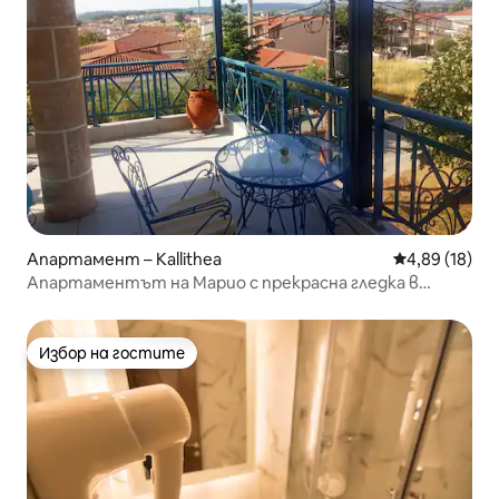
Апартамент – Kallithea
Средна оценк
4,89 (18)
Апартаментът на Марио с прекрасна гледка в
Калитеа
Избор на гостите
Избор на гостите