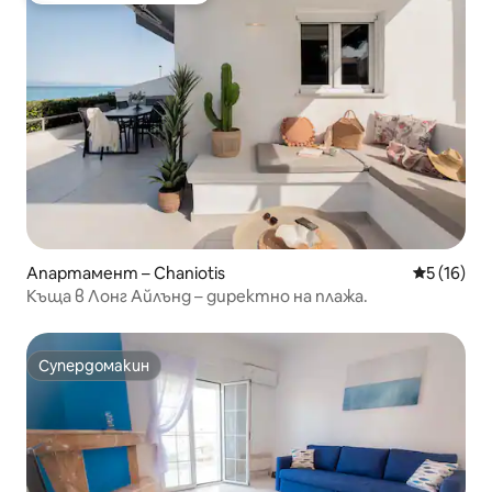
Апартамент – Chaniotis
Средна оц
5 (16)
Къща в Лонг Айлънд – директно на плажа.
Супердомакин
Супердомакин