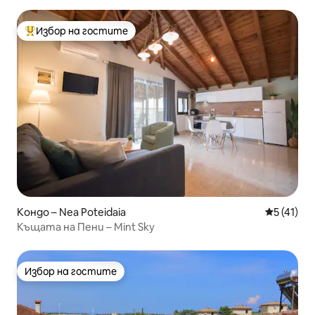
Избор на гостите
Най-популярен избор на гостите
Кондо – Nea Poteidaia
Средна оц
5 (41)
Къщата на Пени – Mint Sky
Избор на гостите
Избор на гостите