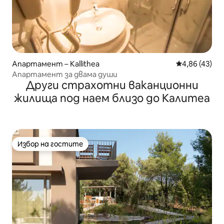
Апартамент – Kallithea
Средна оценк
4,86 (43)
Апартамент за двама души
Други страхотни ваканционни
жилища под наем близо до Калитеа
Избор на гостите
Избор на гостите