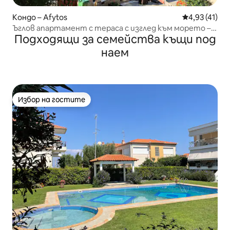
Кондо – Afytos
Средна оценк
4,93 (41)
Ъглов апартамент с тераса с изглед към морето –
Подходящи за семейства къщи под
близо до морето
наем
Избор на гостите
Избор на гостите