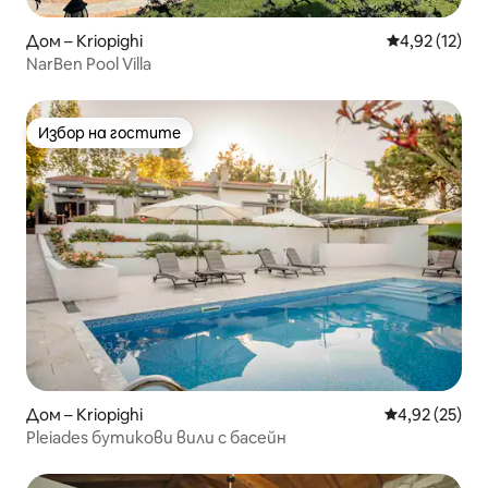
Дом – Kriopighi
Средна оценк
4,92 (12)
NarBen Pool Villa
Избор на гостите
Избор на гостите
Дом – Kriopighi
Средна оценк
4,92 (25)
Pleiades бутикови вили с басейн