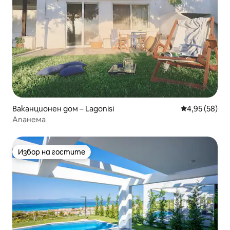
Ваканционен дом – Lagonisi
Средна оценк
4,95 (58)
Апанема
Избор на гостите
Избор на гостите