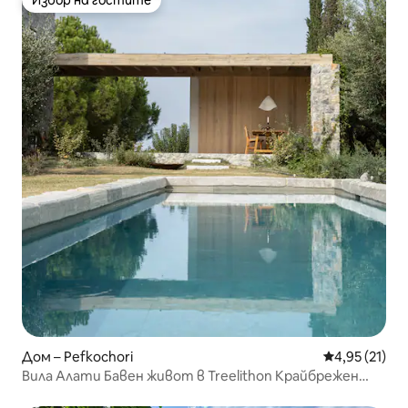
Избор на гостите
Дом – Pefkochori
Средна оценк
4,95 (21)
Вила Алати Бавен живот в Treelithon Крайбрежен
курорт