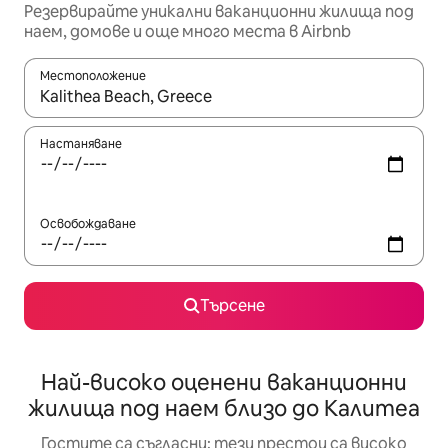
Резервирайте уникални ваканционни жилища под
наем, домове и още много места в Airbnb
Местоположение
Когато резултатите се покажат, използвайте клавишите 
Настаняване
Освобождаване
Търсене
Най-високо оценени ваканционни
жилища под наем близо до Калитеа
Гостите са съгласни: тези престои са високо