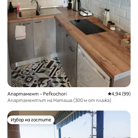
Апартамент – Pefkochori
Средна оценк
4,94 (99)
Апартаментът на Наташа (300 м от плажа)
Избор на гостите
Избор на гостите