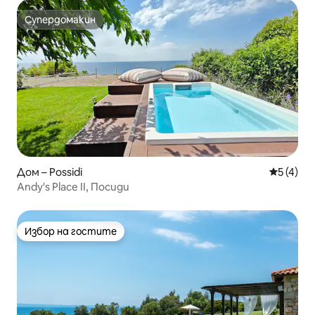
Супердомакин
Супердомакин
Дом – Possidi
Средна о
5 (4)
Andy's Place II, Посиди
Избор на гостите
Избор на гостите