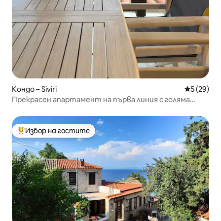
Кондо – Siviri
Средна оц
5 (29)
Прекрасен апартамент на първа линия с голяма
тераса
Избор на гостите
Най-популярен избор на гостите