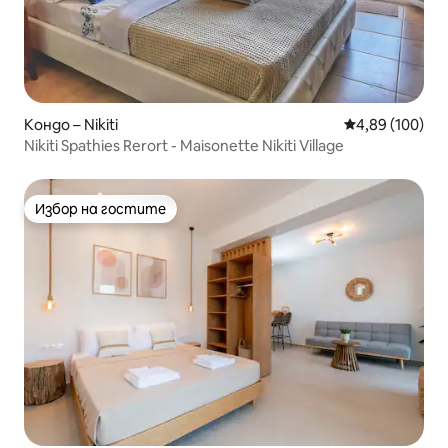
Кондо – Nikiti
Средна оценка
4,89 (100)
Nikiti Spathies Rerort - Maisonette Nikiti Village
Избор на гостите
Избор на гостите