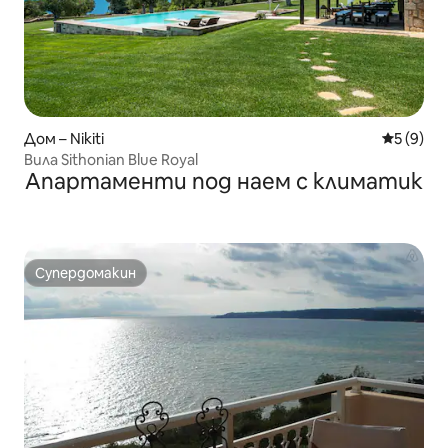
Дом – Nikiti
Средна о
5 (9)
Вила Sithonian Blue Royal
Апартаменти под наем с климатик
Супердомакин
Супердомакин