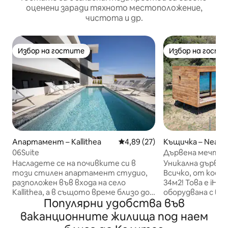
оценени заради тяхното местоположение,
чистота и др.
Избор на гостите
Избор на гости
Избор на гостите
Избор на гости
Апартамент – Kallithea
Средна оценка: 4,89 от 5, 27
4,89 (27)
Къщичка – Nea Sk
06Suite
Дървена мечта на
Насладете се на почивките си в
Уникална дървен
този стилен апартамент студио,
Всичко, от коет
разположен във входа на село
34м2! Това е iHouse и е напълно
Kallithea, а в същото време близо до
оборудвана с вс
Популярни удобства във
всичко, което някой може да се
удобства. IHous
нуждае. Организиран плаж с много
нашето поле в Н
ваканционните жилища под наем
възможности за хранене и плажни
пред морето. А