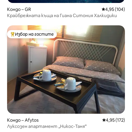
Кондо – GR
Средна оценка
4,95 (104)
Крайбрежната къща на Гиана Ситония Халкидики
Избор на гостите
Най-популярен избор на гостите
Кондо – Afytos
Средна оценка
4,95 (172)
Луксозен апартамент „Никос-Таня“