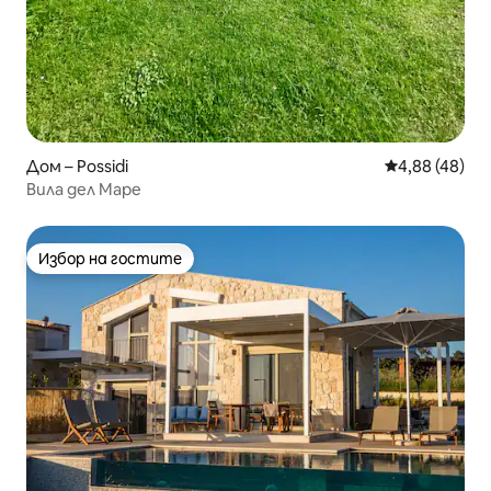
Дом – Possidi
Средна оценк
4,88 (48)
Вила дел Маре
Избор на гостите
Избор на гостите