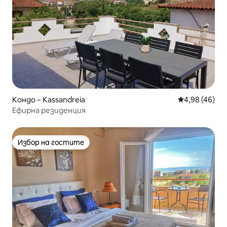
Кондо – Kassandreia
Средна оценк
4,98 (46)
Ефирна резиденция
Избор на гостите
Избор на гостите