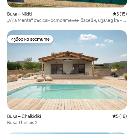
Вила – Nikiti
Средна оц
5 (15)
„Villa Menta“ със самостоятелен басейн, изглед към
морето и градина
Избор на гостите
Избор на гостите
Вила – Chalkidiki
Средна оц
5 (16)
Вила Thespis 2