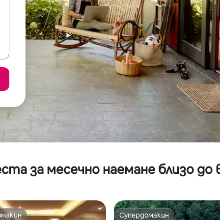
ста за месечно наемане близо до 
омакин
Супердомакин
омакин
Супердомакин