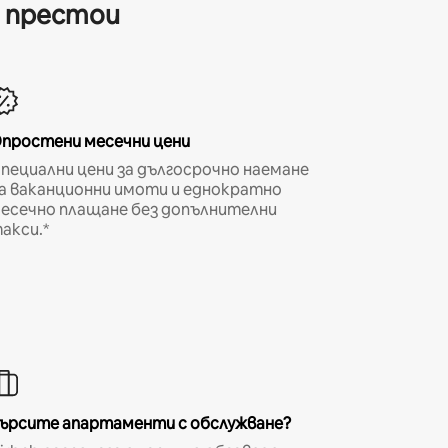
и престои
простени месечни цени
пециални цени за дългосрочно наемане
а ваканционни имоти и еднократно
есечно плащане без допълнителни
акси.*
ърсите апартаменти с обслужване?