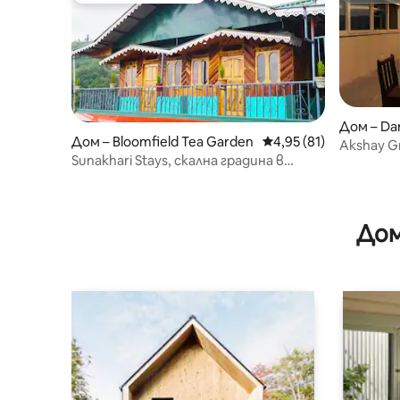
Дом – Dar
Дом – Bloomfield Tea Garden
Средна оценка: 4,95 
4,95 (81)
Akshay Gr
Sunakhari Stays, скална градина в
Дарджилинг
Дом