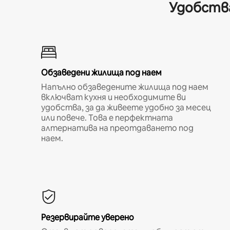
Удобства
Обзаведени жилища под наем
Напълно обзаведените жилища под наем
включват кухня и необходимите ви
удобства, за да живеете удобно за месец
или повече. Това е перфектната
алтернатива на преотдаването под
наем.
Резервирайте уверено