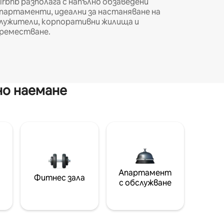
irbnb разполага с напълно обзаведени
партаменти, идеални за настаняване на
лужители, корпоративни жилища и
реместване.
но наемане
Апартамент
Фитнес зала
с обслужване