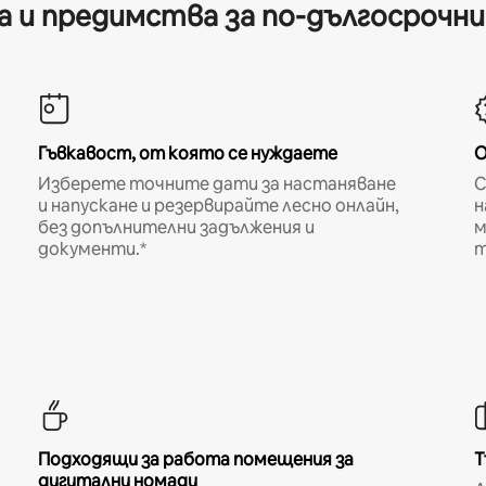
 и предимства за по-дългосрочн
Гъвкавост, от която се нуждаете
О
Изберете точните дати за настаняване
С
и напускане и резервирайте лесно онлайн,
н
без допълнителни задължения и
м
документи.*
т
Подходящи за работа помещения за
Т
дигитални номади