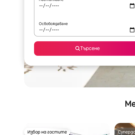
Освобождаване
Търсене
Ме
Избор на гостите
Суперд
Избор на гостите
Суперд