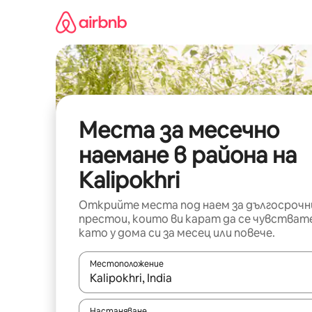
Пропускане
към
съдържанието
Места за месечно
наемане в района на
Kalipokhri
Открийте места под наем за дългосрочн
престои, които ви карат да се чувстват
като у дома си за месец или повече.
Местоположение
Когато резултатите се покажат, използвайт
Настаняване