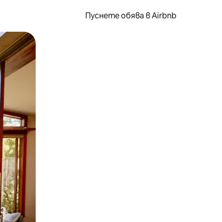
Пуснете обява в Airbnb
окосване или плъзгане.