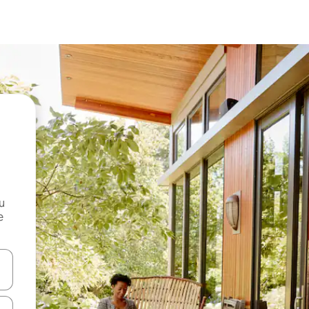
и
е
е клавишите със стрелки нагоре и надолу или навигирайте с д