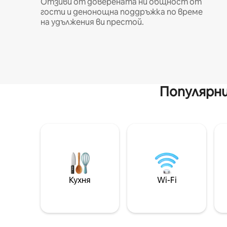
Отзиви от доверената ни общност от
гости и денонощна поддръжка по време
на удължения ви престой.
Популярни
Кухня
Wi-Fi