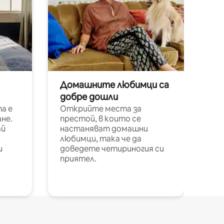
Домашните любимци са
добре дошли
а е
Открийте места за
не.
престой, в които се
ай
настаняват домашни
любимци, така че да
и
доведете четириногия си
приятел.