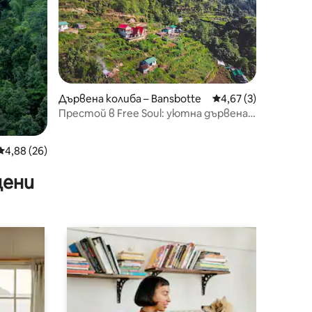
Дървена колиба – Bansbotte
Средна оценка: 4,6
4,67 (3)
Престой в Free Soul: уютна дървена
колиба с A-образна форма в
Дарджилинг
Средна оценка: 4,88 от 5, 26 отзива
4,88 (26)
цени