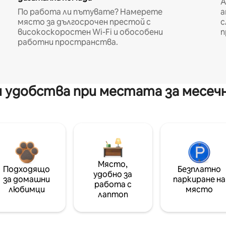
A
По работа ли пътувате? Намерете
а
място за дългосрочен престой с
с
високоскоростен Wi-Fi и обособени
п
работни пространства.
 удобства при местата за месеч
Място,
Подходящо
Безплатно
удобно за
за домашни
паркиране на
работа с
любимци
място
лаптоп