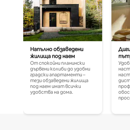
Напълно обзаведени
Диг
жилища под наем
път
От спокойни планински
Удоб
дървени колиби до удобни
наст
градски апартаменти –
наст
тези обзаведени жилища
дист
под наем имат всички
проф
удобства на дома.
обос
прос