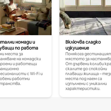
итални номади и
Включва сладко
уващи по работа
изкушение
ни места за
Понякога дестинацият
аняване на номадски
мястото за настанява
роени и работещи
От дървени колиби кр
анционно
скалите до спокойни
есионалисти с Wi-Fi и
плаващи жилища – тез
обени работни
места под наем са
транства.
изпълнени с уникални
характеристики.