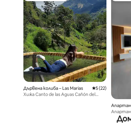
Дървена колиба – Las Marias
Средна оценка: 5 
5 (22)
Хижа Canto de las Aguas Cañón del
Combeima
Апартам
Апартаме
Дом
частен 