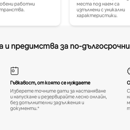
обени работни
места под наем са
транства.
изпълнени с уникални
характеристики.
 и предимства за по-дългосрочн
Гъвкавост, от която се нуждаете
О
Изберете точните дати за настаняване
С
и напускане и резервирайте лесно онлайн,
н
без допълнителни задължения и
м
документи.*
т