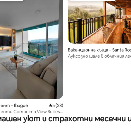
Ваканционна къща – Santa Ro
de Cabal
Луксозно шале в облачния лес
Наблюдение на птици · Река
от 5, 22 отзива
ент – Ibagué
Средна оценка: 5 от 5, 23 отзива
5 (23)
нти Combeima View Suites –
ашен уют и страхотни месечни 
живот