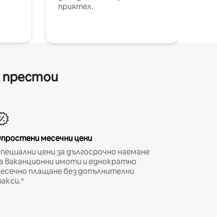
приятел.
и престои
простени месечни цени
пециални цени за дългосрочно наемане
а ваканционни имоти и еднократно
есечно плащане без допълнителни
акси.*