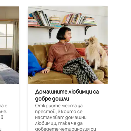
Домашните любимци са
добре дошли
а е
Открийте места за
не.
престой, в които се
ай
настаняват домашни
любимци, така че да
и
доведете четириногия си