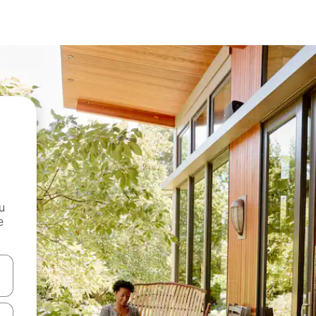
и
е
е клавишите със стрелки нагоре и надолу или навигирайте с д