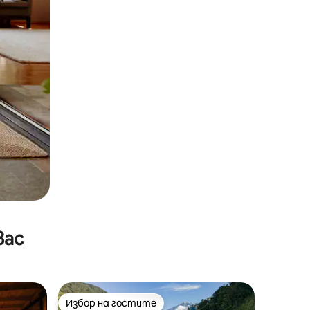
вас
Избор на гостите
тите
Избор на гостите