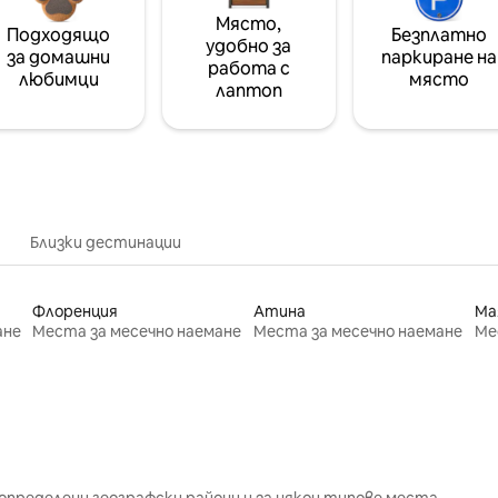
Място,
Подходящо
Безплатно
удобно за
за домашни
паркиране на
работа с
любимци
място
лаптоп
Близки дестинации
Флоренция
Атина
Ма
ане
Места за месечно наемане
Места за месечно наемане
Ме
определени географски райони и за някои типове места.