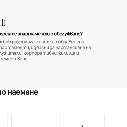
ърсите апартаменти с обслужване?
irbnb разполага с напълно обзаведени
партаменти, идеални за настаняване на
лужители, корпоративни жилища и
реместване.
но наемане