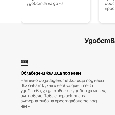
удобства на дома.
обос
прос
Удобства
Обзаведени жилища под наем
Напълно обзаведените жилища под наем
включват кухня и необходимите ви
удобства, за да живеете удобно за месец
или повече. Това е перфектната
алтернатива на преотдаването под
наем.