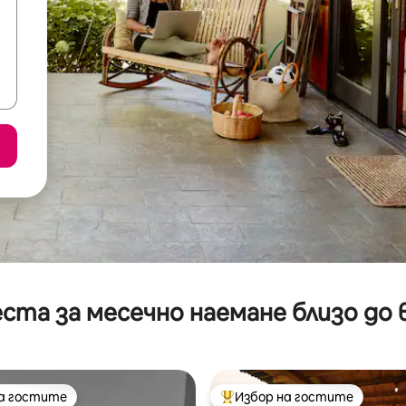
ста за месечно наемане близо до 
на гостите
Избор на гостите
на гостите
Най-популярен избор на гос