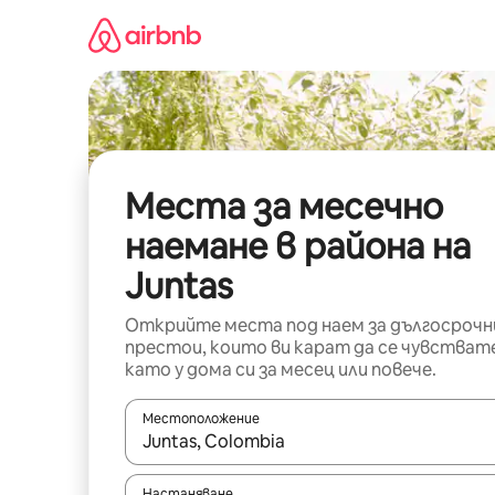
Пропускане
към
съдържанието
Места за месечно
наемане в района на
Juntas
Открийте места под наем за дългосрочн
престои, които ви карат да се чувстват
като у дома си за месец или повече.
Местоположение
Когато резултатите се покажат, използвайт
Настаняване