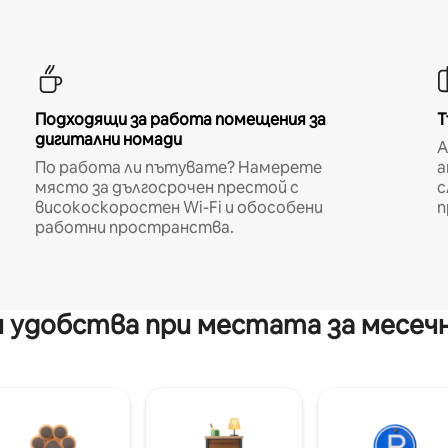
Подходящи за работа помещения за
Т
дигитални номади
A
По работа ли пътувате? Намерете
а
място за дългосрочен престой с
с
високоскоростен Wi-Fi и обособени
п
работни пространства.
 удобства при местата за месеч