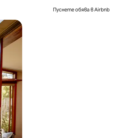
Пуснете обява в Airbnb
окосване или плъзгане.