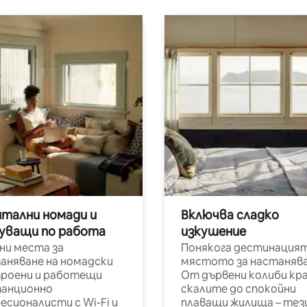
итални номади и
Включва сладко
уващи по работа
изкушение
ни места за
Понякога дестинацият
аняване на номадски
мястото за настанява
роени и работещи
От дървени колиби кр
анционно
скалите до спокойни
есионалисти с Wi-Fi и
плаващи жилища – тез