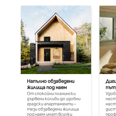
Напълно обзаведени
Диг
жилища под наем
път
От спокойни планински
Удоб
дървени колиби до удобни
наст
градски апартаменти –
наст
тези обзаведени жилища
дист
под наем имат всички
проф