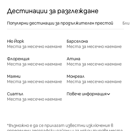
Дестинации за разглеждане
Популярни дестинации за продължителен престой
Бли
Ню Йорк
Барселона
Места за месечно наемане
Места за месечно наемане
Флоренция
Атина
Места за месечно наемане
Места за месечно наемане
Маями
Монреал
Места за месечно наемане
Места за месечно наемане
Сиатъл
Повече информация
Места за месечно наемане
*Възможно е да се прилагат известни изключения в
определени географски райони и за някои типове места.