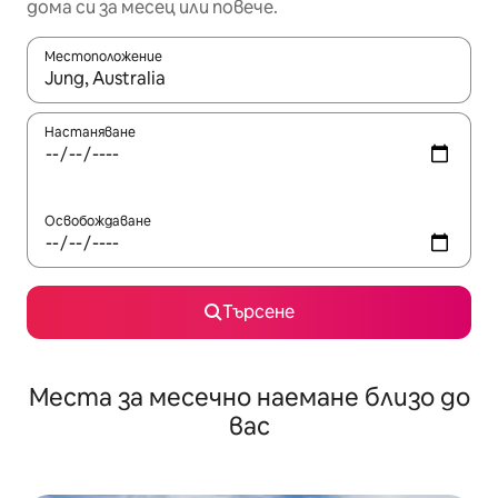
дома си за месец или повече.
Местоположение
Когато резултатите се покажат, използвайте клавишите 
Настаняване
Освобождаване
Търсене
Места за месечно наемане близо до
вас