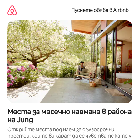
Пропускане
към
Пуснете обява в Airbnb
съдържанието
Места за месечно наемане в района
на Jung
Открийте места под наем за дългосрочни
престои, които ви карат да се чувствате като у