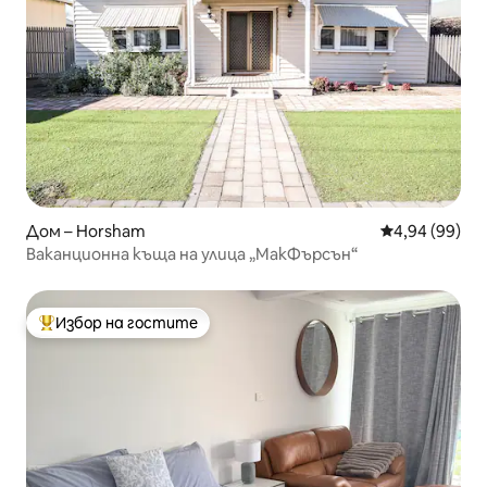
Дом – Horsham
Средна оценк
4,94 (99)
Ваканционна къща на улица „МакФърсън“
Избор на гостите
Най-популярен избор на гостите