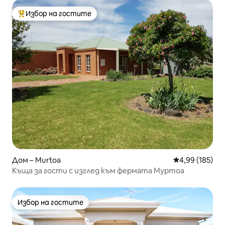
Избор на гостите
Най-популярен избор на гостите
Дом – Murtoa
Средна оценка
4,99 (185)
Къща за гости с изглед към фермата Муртоа
Избор на гостите
Избор на гостите