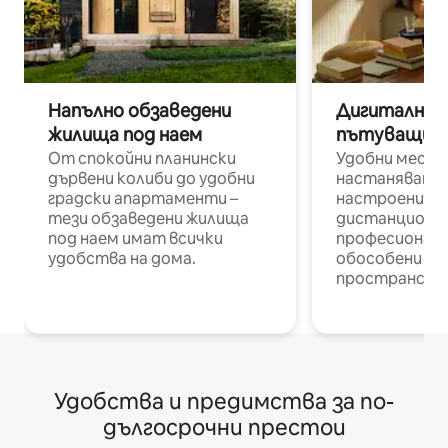
Напълно обзаведени
Дигитални н
жилища под наем
пътуващи п
От спокойни планински
Удобни места
дървени колиби до удобни
настаняване 
градски апартаменти –
настроени и
тези обзаведени жилища
дистанционн
под наем имат всички
професионалис
удобства на дома.
обособени р
пространств
Удобства и предимства за по-
дългосрочни престои