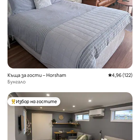
Къща за гости – Horsham
Средна оценка
4,96 (122)
Бунгало
Избор на гостите
Най-популярен избор на гостите